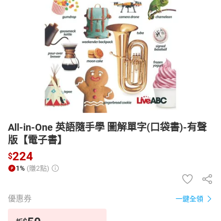
日本購物
電子/紙本書
HOT
All-in-One 英語隨手學 圖解單字(口袋書)-有聲
版【電子書】
224
$
1%
(賺2點)
優惠券
一鍵全領