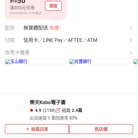
50
$
折
領取
滿555元可用
2026/08/09 15:59
截止
配送
無實體配送
免運
付款
信用卡／LINE Pay／AFTEE／ATM
信用卡優惠
樂天Kobo電子書
4.9
(2188)
追蹤
2.4萬
出貨速度
1 天
回應率
57%
追蹤店家
逛店舖