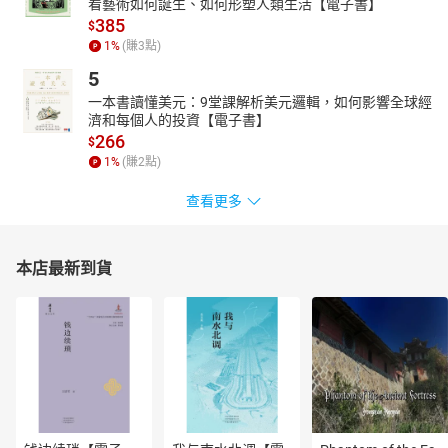
看藝術如何誕生、如何形塑人類生活【電子書】
385
$
1
%
(賺
3
點)
5
一本書讀懂美元：9堂課解析美元邏輯，如何影響全球經
濟和每個人的投資【電子書】
266
$
1
%
(賺
2
點)
查看更多
本店最新到貨