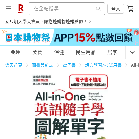
登入
立即加入樂天會員，讓您邊購物邊賺點數！
購物網分類
免運
美食
保健
民生用品
居家
3C
樂天首頁
圖書與雜誌
電子書
語言學習/考試用書
Al
天天免運
美食蛋糕
養生保健
民生用品
居家生活
3C家電
運動休閒
親子玩具
女裝
男裝
化妝保養
情趣用品