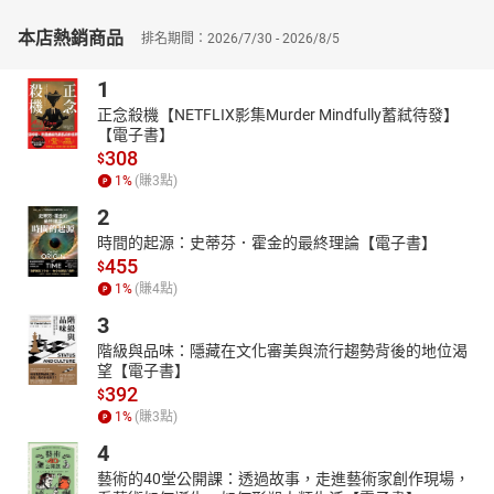
本店熱銷商品
排名期間：2026/7/30 - 2026/8/5
1
正念殺機【NETFLIX影集Murder Mindfully蓄弒待發】
【電子書】
308
$
1
%
(賺
3
點)
2
時間的起源：史蒂芬．霍金的最終理論【電子書】
455
$
1
%
(賺
4
點)
3
階級與品味：隱藏在文化審美與流行趨勢背後的地位渴
望【電子書】
392
$
1
%
(賺
3
點)
4
藝術的40堂公開課：透過故事，走進藝術家創作現場，