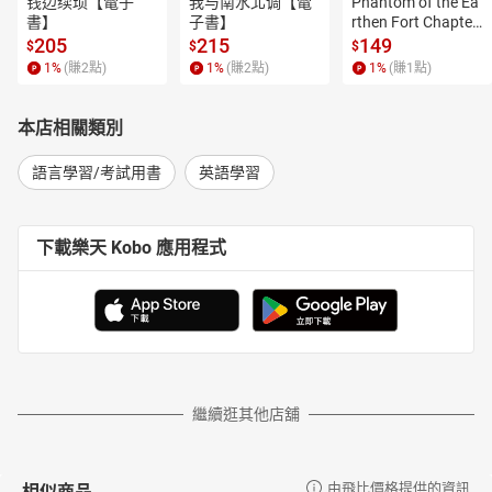
钱边续琐【電子
我与南水北调【電
Phantom of the Ea
書】
子書】
rthen Fort Chapter
 4【有聲書】
205
215
149
$
$
$
1
%
(賺
2
點)
1
%
(賺
2
點)
1
%
(賺
1
點)
本店相關類別
語言學習/考試用書
英語學習
下載樂天 Kobo 應用程式
繼續逛其他店舖
相似商品
由飛比價格提供的資訊