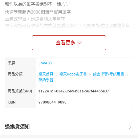
和你以為的單字書絕對不一樣.ᐟ.ᐟ.ᐟ
快速學習超過2000個熱門實用單字
直覺式學習，迅速累積大量單字
單字背誦最有效率的方式就是看圖學字，而如果能透過圖像連結自
身生活經驗則更能加深對字的印象，本書集結許多生活上會接觸到
的主題，並利用圖像教單字，讓讀者可以快速地學到許多有趣又有
查看更多
用的生活英語字彙，迅速的增加單字量。
最貼近生活的單字都在這一本
圖解單字+實用好句，讓你學了秒用上
品牌
LiveABC
本書分成8個主題，83個單元，全書約有2000個字，主題包含美
商品分類
樂天首頁
樂天Kobo電子書
語言學習/考試用書
食、購物、服飾和休閒娛樂。除了看圖學單字之外，每個主題下還
英語學習
會有2-3篇的好用句單元，每篇好用句提供幾個在該場景下所需要的
實用短句，讓讀者除了學單字，也學會幾句在日常生活中說得出口
商品貨號(SKU)
e12241c1-6342-3569-b8aa-be7f44465e37
的句子，增加溝通能力。
ISBN
9789864419890
【電子書使用說明】LiveABC所出版之電子書恕不支援AI學習、點
讀、互動軟體及其他數位學習功能，部分內容圖片因版權未提供電
子書使用因此無法使用，敬請見諒。
退換貨須知