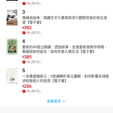
1
%
(賺
4
點)
3
階級與品味：隱藏在文化審美與流行趨勢背後的地位渴
望【電子書】
392
$
1
%
(賺
3
點)
4
藝術的40堂公開課：透過故事，走進藝術家創作現場，
看藝術如何誕生、如何形塑人類生活【電子書】
385
$
1
%
(賺
3
點)
5
一本書讀懂美元：9堂課解析美元邏輯，如何影響全球經
濟和每個人的投資【電子書】
266
$
1
%
(賺
2
點)
查看更多