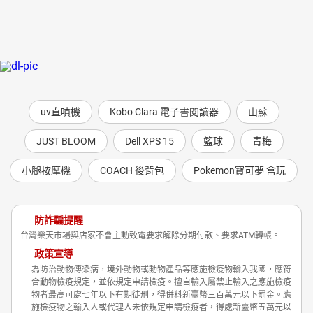
uv直噴機
Kobo Clara 電子書閱讀器
山蘇
JUST BLOOM
Dell XPS 15
籃球
青梅
小腿按摩機
COACH 後背包
Pokemon寶可夢 盒玩
防詐騙提醒
台灣樂天市場與店家不會主動致電要求解除分期付款、要求ATM轉帳。
政策宣導
為防治動物傳染病，境外動物或動物產品等應施檢疫物輸入我國，應符
合動物檢疫規定，並依規定申請檢疫。擅自輸入屬禁止輸入之應施檢疫
物者最高可處七年以下有期徒刑，得併科新臺幣三百萬元以下罰金。應
施檢疫物之輸入人或代理人未依規定申請檢疫者，得處新臺幣五萬元以