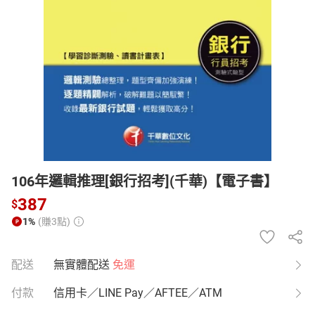
日本購物
電子/紙本書
HOT
106年邏輯推理[銀行招考](千華)【電子書】
387
$
1%
(賺3點)
配送
無實體配送
免運
付款
信用卡／LINE Pay／AFTEE／ATM