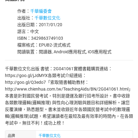
作者：
千華編委會
出版社：
千華數位文化
出版日期：2017/01/20
語言：中文
ISBN：3429863749103
檔案格式：EPUB2-流式格式
閱讀裝置：閱讀器, Android應用程式, iOS應用程式
千華數位文化出版 書號：2G041061實體書籍購買連結：
https://goo.gl/jJdMYX各類考試介紹連結：
http://goo.gl/Q3edo7「索取隨書輔助教材：
http://www.chienhua.com.tw/TeachingAids/BN/2G041061.html」
本書是針對國民營考試，特別是捷運及銀行招考所設計。書中收錄
各類數理邏輯(邏輯推理) 與性向心理測驗與題目和詳細解析。讓您
反覆演練，熟悉題型。書末並收錄近年各類國民營考試中的數理邏
輯(邏輯推理)試題，希望讓讀者在最短及最有效率的時間內，在各類
考試中，無往不利！成功上榜！
品牌
千華數位文化