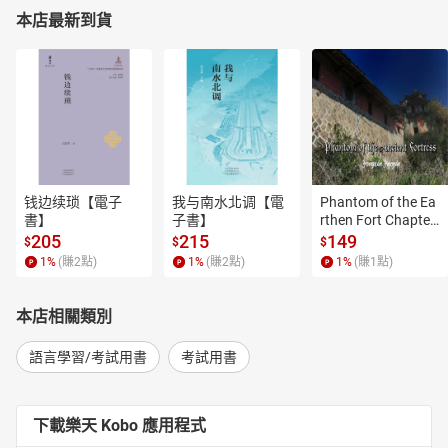
本店最新到貨
钱边续琐【電子
我与南水北调【電
Phantom of the Ea
書】
子書】
rthen Fort Chapter
 4【有聲書】
205
215
149
$
$
$
1
%
(賺
2
點)
1
%
(賺
2
點)
1
%
(賺
1
點)
本店相關類別
語言學習/考試用書
考試用書
下載樂天 Kobo 應用程式