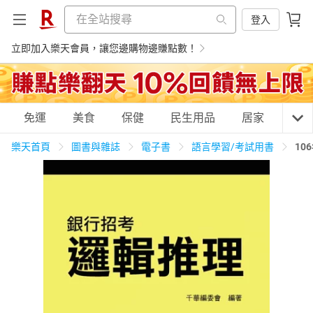
登入
立即加入樂天會員，讓您邊購物邊賺點數！
購物網分類
免運
美食
保健
民生用品
居家
3C
樂天首頁
圖書與雜誌
電子書
語言學習/考試用書
10
天天免運
美食蛋糕
養生保健
民生用品
居家生活
3C家電
運動休閒
親子玩具
女裝
男裝
化妝保養
情趣用品