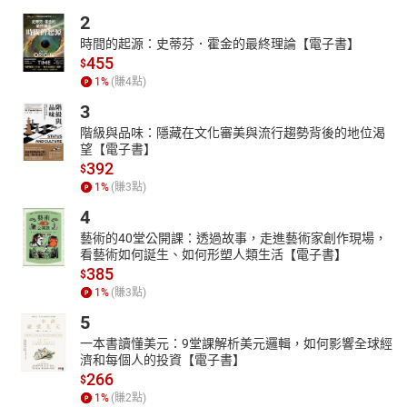
毕业于西南大学，主要从事软件开发的教育工作，曾参与多项智能
2
软件系统设计开发工作，对大数据、人工智能的应用有丰富的实战
時間的起源：史蒂芬．霍金的最終理論【電子書】
经验，致力于将全栈开发和大数据人工智能引入到教育行业，培养
455
$
更多的科技实践性人才。
1
%
(賺
4
點)
3
階級與品味：隱藏在文化審美與流行趨勢背後的地位渴
望【電子書】
392
$
1
%
(賺
3
點)
4
藝術的40堂公開課：透過故事，走進藝術家創作現場，
看藝術如何誕生、如何形塑人類生活【電子書】
385
$
1
%
(賺
3
點)
5
一本書讀懂美元：9堂課解析美元邏輯，如何影響全球經
濟和每個人的投資【電子書】
266
$
1
%
(賺
2
點)