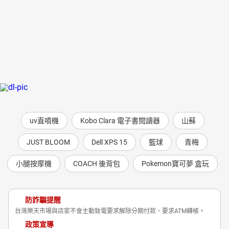
uv直噴機
Kobo Clara 電子書閱讀器
山蘇
JUST BLOOM
Dell XPS 15
籃球
青梅
小腿按摩機
COACH 後背包
Pokemon寶可夢 盒玩
防詐騙提醒
台灣樂天市場與店家不會主動致電要求解除分期付款、要求ATM轉帳。
政策宣導