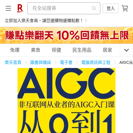
登入
立即加入樂天會員，讓您邊購物邊賺點數！
購物網分類
免運
美食
保健
民生用品
居家
3C
樂天首頁
圖書與雜誌
電子書
電腦資訊與工程
AIG
天天免運
美食蛋糕
養生保健
民生用品
居家生活
3C家電
運動休閒
親子玩具
女裝
男裝
化妝保養
情趣用品