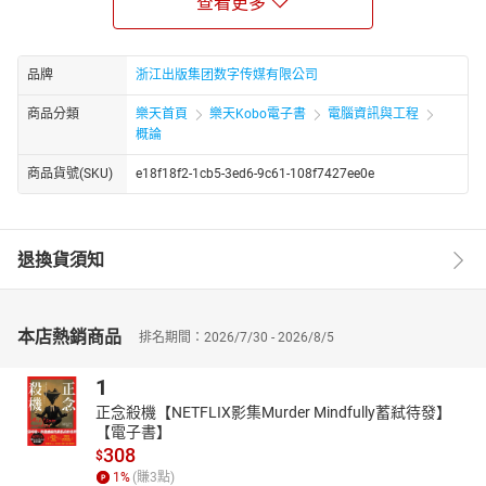
查看更多
的、全面的基础认识：除了GPT，还有哪些AI应用，以未来AIGC应
用有什么样的展望等。如果你已掌握了一些工具，那么你需要了解
背后的底层逻辑及发展脉络，包括AIGC的前世今生、大语言模型的
品牌
浙江出版集团数字传媒有限公司
奥秘、以及正在发生的多模态。如果你已经全然了解这个新兴技
商品分類
樂天首頁
樂天Kobo電子書
電腦資訊與工程
术，那么在这一轮技术浪潮中，你也可以创造一个应用。为此，我
概論
们带来了硅谷展望的AI大航海时代，介绍了许多新的尝试，呈现出
丰富的机遇。或许在你阅读时，那些尝试都已经不再重要，但尝试
商品貨號(SKU)
e18f18f2-1cb5-3ed6-9c61-108f7427ee0e
的那条路径一定还在，正是AIGC改变千行百业的过程，正是通往
AGI（通用人工智能）的道路之一。【作者简介】王零壹，超个人心
理学MBA在读，曾在互联网、消费医疗领域担任多年高管、董事，
退換貨須知
创立920科技，主理公众号“王零壹”、社群“AI航海日志”，擅长营
销、增长，目前侧重产品设计及运营。段雨嫣，佐治亚理工人机交
互硕士，在大数据行业从事SaaS产品相关工作，专注于企业数据隐
私和安全。硅谷AI社群【硅谷AI+】的创始人。陈红，国防科学技术
本店熱銷商品
排名期間：2026/7/30 - 2026/8/5
大学计算机学院硕士研究生，主要从事过虚拟化技术、云计算、操
作系统以及数据中台的技术研发工作，在大数据行业工作了将近10
1
年，曾经在阿里、vivo、欢聚时代构建过数据中台项目。陈鹏，算
正念殺機【NETFLIX影集Murder Mindfully蓄弒待發】
法工程师、全栈开发工程师。毕业于电子科技大学，主要从事人工
【電子書】
智能大数据方面的工作。在人工智能领域有着丰富的经验，擅长使
308
$
用机器学习和深度学习等技术解决实际问题。曹军，软件工程师，
1
%
(賺
3
點)