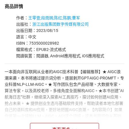
商品詳情
作者：
王零壹;段雨嫣;陈红;陈鹏;曹军
出版社：
浙江出版集团数字传媒有限公司
出版日期：2023/08/15
語言：中文
ISBN：7535000028982
檔案格式：EPUB2-流式格式
閱讀裝置：閱讀器, Android應用程式, iOS應用程式
一本面向非互联网从业者的AIGC技术科普【编辑推荐】★ AIGC浪
潮来袭，本书将通过提示词分析，逐层剥开GPT-AIGC-PROMFT，专
业科普NLP-LLM-AIGC。★ 写作团队包含产品经理、大数据专家、
算法专家，以及高校老师，多维角度全面解构AIGC。★本书创建“AI
航海日志”社群，继续深入探索AI工具技巧，探讨如何创建AI应用、
抢占未来。 ★ 提供创业生态与基础软件支持，帮助读者本地化部署
自己的语料库和AI应用，更好地把握AIGC浪潮。【内容简介】如果
你是第一次接触LLM、AIGC、AGI这个领域，这本书带领你从基础
认识、到使用技巧、到底层逻辑，以及看到AI大航海中许多创业者
的尝试。如果你已了解了一些知识点，那么这本书让你形成系统