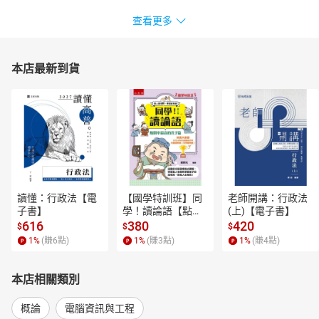
查看更多
本店最新到貨
讀懂：行政法【電
【國學特訓班】同
老師開講：行政法
子書】
學！讀論語【點閱
(上)【電子書】
率最高的孔子篇】
616
380
420
$
$
$
逗趣的文配圖情境
1
%
(賺
6
點)
1
%
(賺
3
點)
1
%
(賺
4
點)
式講解，學習聖人
老師和學霸弟子的
高情商，開拓人生
本店相關類別
格局！【電子書】
概論
電腦資訊與工程