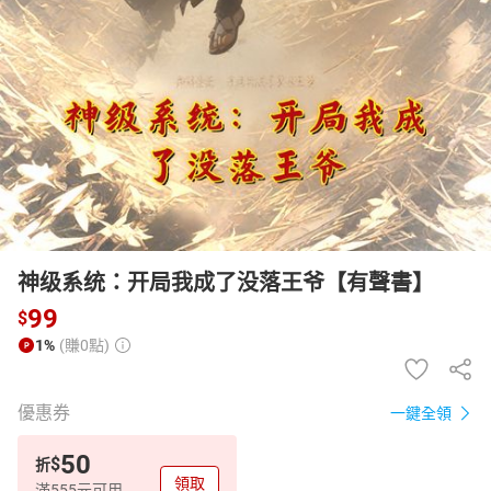
日本購物
電子/紙本書
HOT
神级系统：开局我成了没落王爷【有聲書】
99
$
1%
(賺0點)
優惠券
一鍵全領
50
$
折
領取
滿555元可用