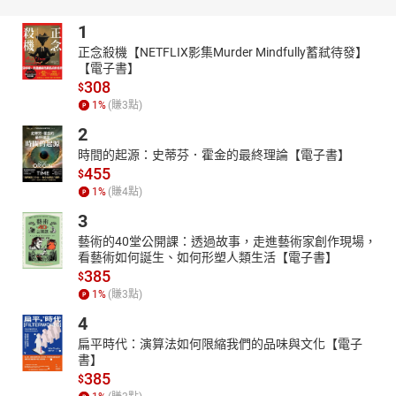
1
正念殺機【NETFLIX影集Murder Mindfully蓄弒待發】
【電子書】
308
$
1
%
(賺
3
點)
2
時間的起源：史蒂芬．霍金的最終理論【電子書】
455
$
1
%
(賺
4
點)
3
藝術的40堂公開課：透過故事，走進藝術家創作現場，
看藝術如何誕生、如何形塑人類生活【電子書】
385
$
1
%
(賺
3
點)
4
扁平時代：演算法如何限縮我們的品味與文化【電子
書】
385
$