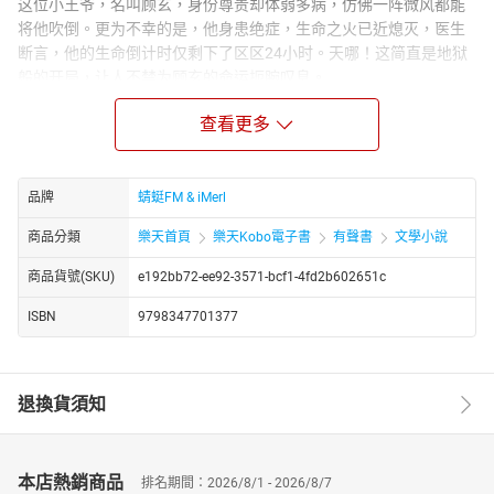
这位小王爷，名叫顾玄，身份尊贵却体弱多病，仿佛一阵微风都能
将他吹倒。更为不幸的是，他身患绝症，生命之火已近熄灭，医生
断言，他的生命倒计时仅剩下了区区24小时。天哪！这简直是地狱
般的开局，让人不禁为顾玄的命运扼腕叹息。
他躺在古色古香的床榻之上，窗外是繁华的京城，车水马龙，人声
查看更多
鼎沸，而他，却仿佛被隔绝在了一个无声的世界里。身体的疼痛、
内心的绝望，如同潮水般涌来，将他淹没。他望着天花板，眼神空
洞而迷茫，心中充满了对命运的无奈与抗争。
品牌
蜻蜓FM & iMerl
然而，在这绝望之际，顾玄并未选择放弃。他深知，即使生命之火
即将熄灭，也要绽放出最耀眼的光芒。他开始回忆起现代世界的种
商品分類
樂天首頁
樂天Kobo電子書
有聲書
文學小說
种知识，试图在这个陌生的时代找到一线生机。他的眼中闪烁着不
商品貨號(SKU)
e192bb72-ee92-3571-bcf1-4fd2b602651c
屈的光芒，那是对生命的渴望，对未知的探索。
顾玄的故事，就像一首悲壮的诗篇，充满了无奈与抗争，绝望与希
ISBN
9798347701377
望。他的命运虽然坎坷，但他的精神却如磐石般坚韧。在这个武朝
的世界里，他能否逆天改命，创造出属于自己的辉煌篇章？让我们
拭目以待，共同见证这位没落小王爷的传奇人生。
退換貨須知
http://www.youtube.com/channel/UC2yhCURng4uUj_phEqZwKig/
本店熱銷商品
排名期間：2026/8/1 - 2026/8/7