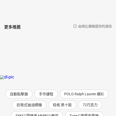
更多推薦
由飛比價格提供的資訊
自動點擊器
手作課程
POLO Ralph Lauren 襯衫
近吸式抽油煙機
桂格 黑十穀
72巧克力
SYM三陽機車 MMBCU曼巴
Type-C筆電充電器