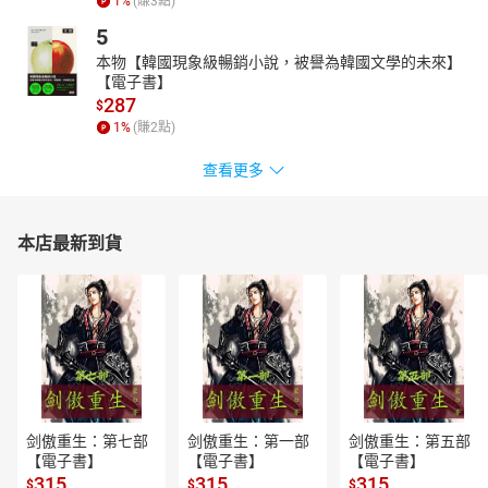
1
%
(賺
3
點)
5
本物【韓國現象級暢銷小說，被譽為韓國文學的未來】
【電子書】
287
$
1
%
(賺
2
點)
查看更多
本店最新到貨
剑傲重生：第七部
剑傲重生：第一部
剑傲重生：第五部
【電子書】
【電子書】
【電子書】
315
315
315
$
$
$