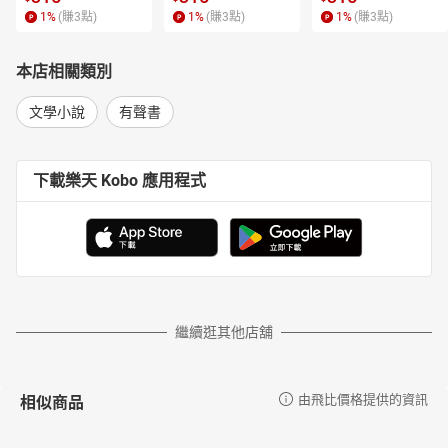
1
%
(賺
3
點)
1
%
(賺
3
點)
1
%
(賺
3
點)
本店相關類別
文學小說
有聲書
下載樂天 Kobo 應用程式
繼續逛其他店舖
相似商品
由飛比價格提供的資訊