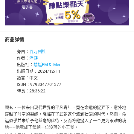
商品詳情
旁白：
百万剧社
作者：
浮游
出版社：
蜻蜓FM & iMerl
出版日期：2024/12/11
語言：中文
ISBN：9798347701377
時長：28:36:22
顾玄，一位来自现代世界的平凡青年，竟在命运的捉弄下，意外地
穿越了时空的裂缝，降临在了武朝这个波澜壮阔的时代。然而，命
运似乎并未给予他丝毫的优待，反而将他抛入了一个更为艰难的境
地——他竟成了武朝一位没落的小王爷。