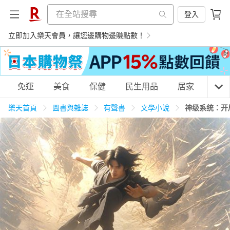
登入
立即加入樂天會員，讓您邊購物邊賺點數！
購物網分類
免運
美食
保健
民生用品
居家
3C
樂天首頁
圖書與雜誌
有聲書
文學小說
神级系统：开
天天免運
美食蛋糕
養生保健
民生用品
居家生活
3C家電
運動休閒
親子玩具
女裝
男裝
化妝保養
情趣用品