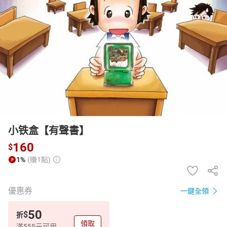
日本購物
電子/紙本書
HOT
小铁盒【有聲書】
160
$
1%
(賺1點)
優惠券
一鍵全領
50
$
折
領取
滿555元可用