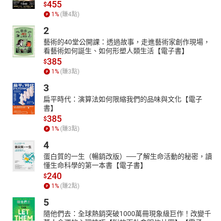
455
$
1
%
(賺
4
點)
2
藝術的40堂公開課：透過故事，走進藝術家創作現場，
看藝術如何誕生、如何形塑人類生活【電子書】
385
$
1
%
(賺
3
點)
3
扁平時代：演算法如何限縮我們的品味與文化【電子
書】
385
$
1
%
(賺
3
點)
4
蛋白質的一生（暢銷改版）──了解生命活動的秘密，讀
懂生命科學的第一本書【電子書】
240
$
1
%
(賺
2
點)
5
隨他們去：全球熱銷突破1000萬冊現象級巨作！改變千