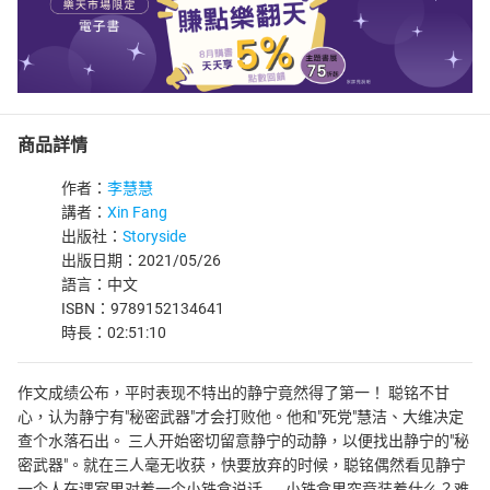
商品詳情
作者：
李慧慧
講者：
Xin Fang
出版社：
Storyside
出版日期：2021/05/26
語言：中文
ISBN：9789152134641
時長：02:51:10
作文成绩公布，平时表现不特出的静宁竟然得了第一！ 聪铭不甘
心，认为静宁有"秘密武器"才会打败他。他和"死党"慧洁、大维决定
查个水落石出。 三人开始密切留意静宁的动静，以便找出静宁的"秘
密武器"。就在三人毫无收获，快要放弃的时候，聪铭偶然看见静宁
一个人在课室里对着一个小铁盒说话…… 小铁盒里究竟装着什么？难