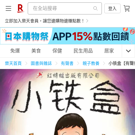
登入
立即加入樂天會員，讓您邊購物邊賺點數！
購物網分類
免運
美食
保健
民生用品
居家
3C
樂天首頁
圖書與雜誌
有聲書
親子教養
小铁盒【有聲
天天免運
美食蛋糕
養生保健
民生用品
居家生活
3C家電
運動休閒
親子玩具
女裝
男裝
化妝保養
情趣用品