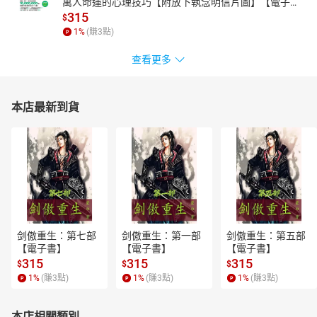
萬人命運的心理技巧【附放下執念明信片圖】【電子
書】
315
$
1
%
(賺
3
點)
查看更多
本店最新到貨
剑傲重生：第七部
剑傲重生：第一部
剑傲重生：第五部
【電子書】
【電子書】
【電子書】
315
315
315
$
$
$
1
%
(賺
3
點)
1
%
(賺
3
點)
1
%
(賺
3
點)
本店相關類別