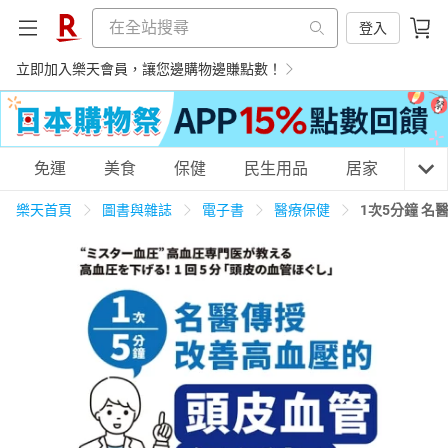
登入
立即加入樂天會員，讓您邊購物邊賺點數！
購物網分類
免運
美食
保健
民生用品
居家
3C
樂天首頁
圖書與雜誌
電子書
醫療保健
1次5分鐘 
天天免運
美食蛋糕
養生保健
民生用品
居家生活
3C家電
運動休閒
親子玩具
女裝
男裝
化妝保養
情趣用品