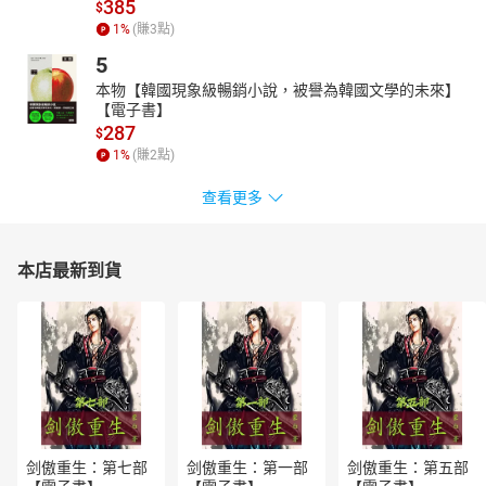
385
$
．建議1天進行數次
1
%
(賺
3
點)
．時間、次數都要適量
．重點在於持之以恆
5
◆進行頭皮血管舒緩操前的注意事項
本物【韓國現象級暢銷小說，被譽為韓國文學的未來】
◆血壓備忘錄
【電子書】
◆隨時隨地馬上能做！頭皮血管舒緩操
287
$
◆單純加溫也有降血壓效果
1
%
(賺
2
點)
◆除了頭皮以外還有手部的穴道！按壓手部穴道降血壓
查看更多
第2章 高血壓為何可怕？
◆血壓就是血液推擠血管壁的力量
．血液流動會帶給血管壁壓力
本店最新到貨
．影響血壓的兩大因素
．收縮壓與舒張壓
．血壓取決於心輸出量與末梢血管阻力
◆血壓時時刻刻都在變動
．血壓在1天之中有高有低
．自律神經會控制血壓
◆什麼是高血壓？
．高壓140㎜Hg以上，或（且）低壓90㎜Hg以上
．導致高血壓的因素
剑傲重生：第七部
剑傲重生：第一部
剑傲重生：第五部