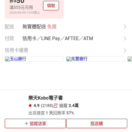
50
$
折
領取
滿555元可用
2026/08/09 15:59
截止
配送
無實體配送
免運
付款
信用卡／LINE Pay／AFTEE／ATM
信用卡優惠
樂天Kobo電子書
4.9
(2188)
追蹤
2.4萬
出貨速度
1 天
回應率
57%
追蹤店家
逛店舖