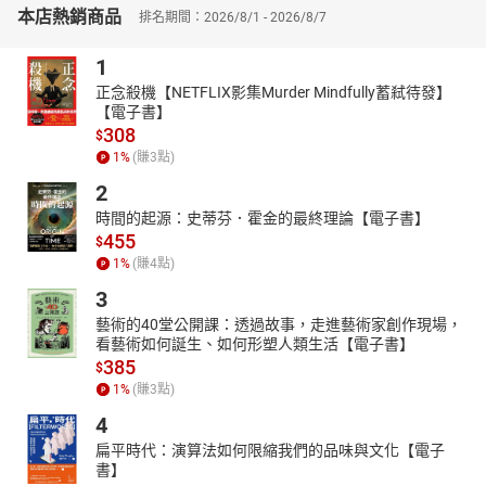
本店熱銷商品
排名期間：2026/8/1 - 2026/8/7
◆渡邊式小腿敲打法◆
用雙手捶打小腿肚就能⋯⋯
1
．改善肌肉量減少或變硬的小腿
．促進血液循環
正念殺機【NETFLIX影集Murder Mindfully蓄弒待發】
【電子書】
．解決四肢末梢冰冷的問題
308
$
搭配書中介紹的良好生活習慣＆簡單的正確飲食，
1
%
(賺
3
點)
就能靠每天1次5分鐘的按摩，
2
消除生活中無處不在的壓力來源，
同時輕鬆實踐「降血壓生活」！
時間的起源：史蒂芬．霍金的最終理論【電子書】
455
$
【目錄】
1
%
(賺
4
點)
◆序
3
第1章 用血壓專家渡邊醫師的1次5分鐘「頭皮血管舒緩操」降低血
藝術的40堂公開課：透過故事，走進藝術家創作現場，
壓
看藝術如何誕生、如何形塑人類生活【電子書】
◆馬上開始頭皮血管舒緩操
385
$
．按摩舒緩頭皮能降低血壓
1
%
(賺
3
點)
．肩膀痛、頭痛、手腳冰冷問題也能得到改善
4
．替頸部及頭皮加溫也很有效
．按壓穴道能進一步降低血壓
扁平時代：演算法如何限縮我們的品味與文化【電子
書】
．隨時隨地都能輕鬆進行