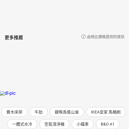
增加高血壓風險的生活習慣①鹽分攝取過多
增加高血壓風險的生活習慣②肥胖
增加高血壓風險的生活習慣③運動不足
增加高血壓風險的生活習慣④喝酒
增加高血壓風險的生活習慣⑤吸菸
更多推薦
由飛比價格提供的資訊
增加高血壓風險的生活習慣⑥壓力
第3章 「頭皮血管舒緩操」為何有效
◆打開頭皮的毛細血管，降低血壓
．打開血管可以改善血液循環
．一氧化氮具有擴張血管的作用
．內皮細胞受損會分泌不出一氧化氮
◆改善血液循環能夠解決肩膀痛、頭痛、手腳冰冷問題
．血液循環變好可以緩解肌肉緊繃
．對頭痛也有效
．改善手腳冰冷問題
．幫助身體消除疲勞
．還能夠改善肌膚問題
實木床架
牛肋
銀喉長尾山雀
IKEA宜家 馬桶刷
◆調理自律神經，減輕身體不適
．減輕更年期特有的不適
一體式水冷
空氣清淨機
小檔車
B&O A1
．抑制交感神經過度運作