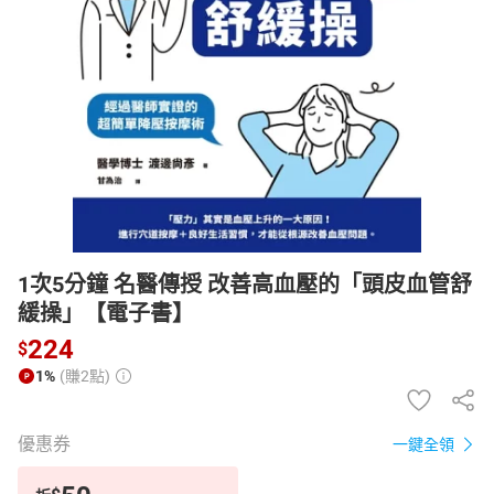
日本購物
電子/紙本書
HOT
1次5分鐘 名醫傳授 改善高血壓的「頭皮血管舒
緩操」【電子書】
224
$
1%
(賺2點)
優惠券
一鍵全領