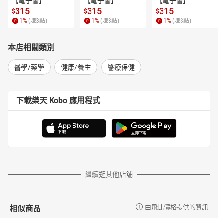
【電子書】
【電子書】
【電子書】
◆不易發現的「隱匿型高血壓」
315
315
315
$
$
$
．在醫院量時血壓會變高的人（白袍高血壓）
1
%
(賺
3
點)
1
%
(賺
3
點)
1
%
(賺
3
點)
．在家量時血壓會變高的人
．隱匿型高血壓的3種類型
◆高血壓是很可怕的！
本店相關類別
．高血壓引起的併發症
．動脈硬化
醫學/藥學
健康/養生
醫療保健
．中風（腦出血、腦梗塞）
．心肌梗塞、勞動發作型心絞痛
．心臟肥大、心臟衰竭
下載樂天 Kobo 應用程式
．慢性腎臟病（CKD）
◆血壓高低差距過大也很危險
．脈壓差是主動脈硬化的指標
．平均動脈壓是末梢血管硬化的指標
．高壓與低壓的數值都很重要
◆女性在更年期後要注意高血壓
．雌激素會保護女性的身體
繼續逛其他店舖
．更年期以後所有人都有高血壓的風險
．女性較缺乏控制血壓的意識
◆遠離引發高血壓的生活習慣
相似商品
由飛比價格提供的資訊
．哪些生活習慣會導致血壓上升？