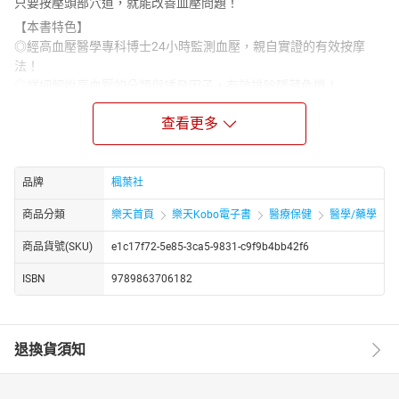
只要按壓頭部穴道，就能改善血壓問題！
【本書特色】
◎經高血壓醫學專科博士24小時監測血壓，親自實證的有效按摩
法！
◎詳細解說高血壓的分類與誘發因子，有效排除隱藏危機！
◎教你如何規劃居家血壓管理方針，日常生活也能輕鬆控制血壓！
查看更多
想戰勝高血壓，擁有良好的生活品質，
卻又每天忙到沒時間運動、烹煮健康料理，
只能完全靠藥物幫忙控制嗎？
品牌
楓葉社
其實只要靠簡單的「按摩」，搭配良好的生活習慣，
就能改善惱人的血壓問題！
商品分類
樂天首頁
樂天Kobo電子書
醫療保健
醫學/藥學
本書作者歷經30年的親自實測與病歷研究，
商品貨號(SKU)
e1c17f72-5e85-3ca5-9831-c9f9b4bb42f6
開發出能有效改善血壓問題的按摩術──
頭皮血管舒緩操＆渡邊式小腿敲打法。
ISBN
9789863706182
◆頭皮血管舒緩操◆
用手掌按摩頭皮就能⋯⋯
．促進血液循環
退換貨須知
．活絡副交感神經
．緩解肩頸痠痛
．改善手腳冰冷