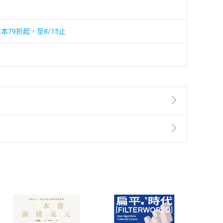
本79折起，至8/15止
準則
第
2
條第
5
款之規定，「非以有形媒介提供之數位
，不適用消保法第
19
條第
1
項七日內無條件退貨之規
非以有形媒介提供之數位內容，消費者同意若訂購後
付款
方式
完成
訂單
中點選「瀏覽訂單明細」
>
「申請取消訂單
/
退
Payment
Complete