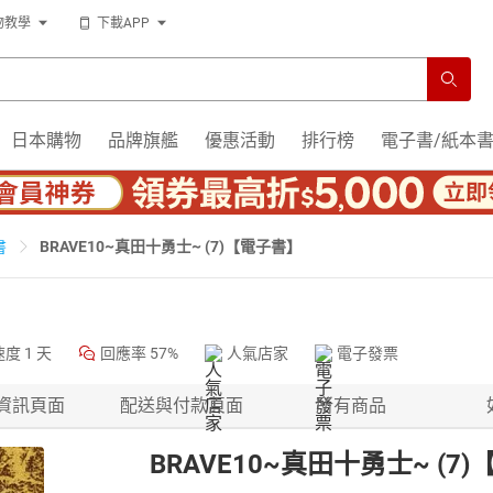
物教學
下載APP
日本購物
品牌旗艦
優惠活動
排行榜
電子書/紙本
BRAVE10~真田十勇士~ (7)【電子書】
書
速度
1 天
回應率
57%
人氣店家
電子發票
資訊頁面
配送與付款頁面
所有商品
BRAVE10~真田十勇士~ (7