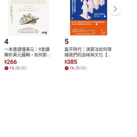
/退貨。
登入帳號，下載書籍後看書
4
5
6
一本書讀懂美元：9堂課
扁平時代：演算法如何限
本物
解析美元邏輯，如何影響
縮我們的品味與文化【電
說，
全球經濟和每個人的投資
子書】
來】
266
385
28
$
$
$
【電子書】
1
%
(賺
2
點)
1
%
(賺
3
點)
1
%