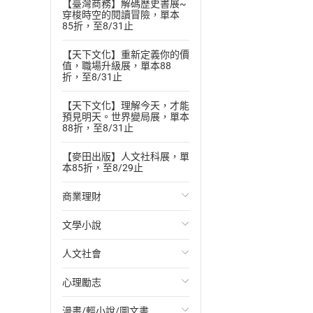
【臺灣商務】解碼歷史書展~
穿梭時空的閱讀冒險，單本
85折，至8/31止
【天下文化】重新定義你的價
值，職場升級展，單本88
折，至8/31止
【天下文化】理解今天，才能
預見明天。世界變局展，單本
88折，至8/31止
【麥田出版】人文社科展，單
本85折，至8/29止
商業理財
文學小說
投資理財
人文社會
經濟/趨勢
歐美文學
心理勵志
財務/金融
日本文學
國際關係
漫畫/輕小說/圖文書
管理/領導
韓國文學
政治
心靈成長/情緒