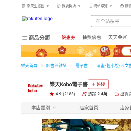
樂天生態圈
我要開店
網站導覽
購
優惠券
抽獎優惠
天天免運
商品分類
樂天首頁
圖書與雜誌
電子書
漫畫/輕小說/圖文
樂天Kobo電子書
追蹤
4.9
(2188)
追蹤
2.4萬
出貨
本店類別
店家首頁
店家