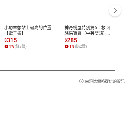
客服資訊
豫期
服務時間：週一到週五 10:00-12:00、
易解
13:00-17:00 (國定假日及例假日休息)
小羱羊想站上最高的位置
神奇樹屋特別篇6：救回
少年
品性
客服電話：0080-1857077
【電子書】
駱馬寶寶（中英雙語）
救世
【電子書】
【電
請參
客服信箱：
聯絡店家
315
285
36
$
$
$
1
%
(賺
3
點)
1
%
(賺
2
點)
1
%
由飛比價格提供的資訊