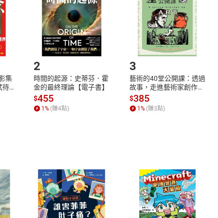
市場須以整筆訂單為單位進行取消/退貨，恕無法以單支商品取消
如何開始使用？
.選擇閱讀載具
Step2.
2
3
X影集
時間的起源：史蒂芬．霍
藝術的40堂公開課：透過
蓄弒待
金的最終理論【電子書】
故事，走進藝術家創作現
場，看藝術如何誕生、如
455
385
$
$
何形塑人類生活【電子
1
%
(賺
4
點)
1
%
(賺
3
點)
書】