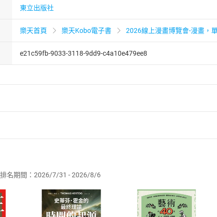
東立出版社
樂天首頁
樂天Kobo電子書
2026線上漫畫博覽會-漫畫，單
e21c59fb-9033-3118-9dd9-c4a10e479ee8
者保護法
第
19
條第
1
項後段
暨
通訊交易解除權合理例外情事適用
供即為完成之線上服務，經消費者事先同意始提供。」 之商品
排名期間：2026/7/31 - 2026/8/6
訂購本店鋪之商品即代表知悉本店鋪所銷售之商品為電子書，屬
取電子書，不得請求退貨退款。
品
放入
購物車
登入
帳號
欲取消訂單或辦理退貨時，請登入樂天市場，並於「我的訂單」
Shopping cart
Login
將依您的申請進行審核，待審核通過後將為您辦理退款事宜。