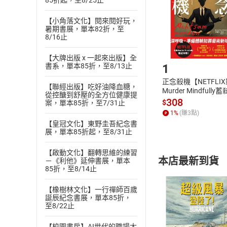
85折起，至8/25止
請注意，樂天
購書後，
【小角落文化】閱來閱好玩，
暑期書展，單本82折，至
8/16止
Step1
【大牌出版 x 一起來出版】全
1
書系，單本85折，至8/13止
正念殺機【NETFLI
【聯經出版】吃好油降血糖，
Murder Mindfully
從控醣到舒壓的全方位健康提
發】【電子書】
308
$
案，單本85折，至7/31止
1
%
(賺
3
點)
【皇冠文化】東野圭吾紀念書
展，單本85折起，至8/31止
【啟動文化】翻轉思維的練習
本店最新到貨
－《利他》延伸書展，單本
85折，至8/14止
【橡樹林文化】一行禪師百歲
誕辰紀念書展，單本85折，
至8/22止
【校園書房】AI世代的職場大