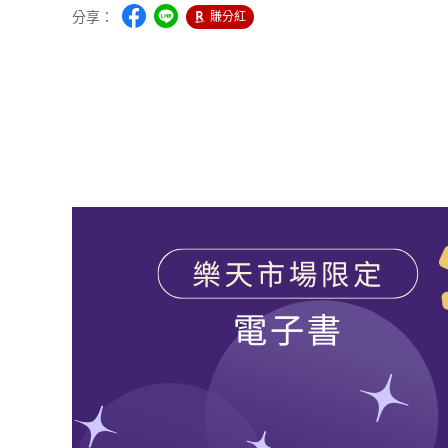
分享：
賺分紅