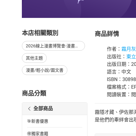
本店相關類別
商品詳情
2026線上漫畫博覽會-漫畫，單本79折起，至8/15止
作者：
霜月灰
出版社：
東立
其他主題
出版日期：201
漫畫/輕小說/圖文書
語言：中文
ISBN：30898
檔案格式：EP
商品分類
閱讀裝置：閱讀器
全部商品
霧隱才藏、伊佐那
是他們的牽絆會出
🎯新書優惠
🉐獨家書籍