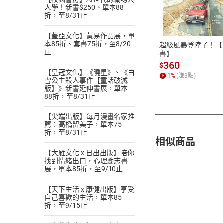
付款方
人學！新書$250、單本88
折，至8/31止
ATM轉帳、信用卡
【蓋亞文化】黃易作品展，單
本85折、套書75折，至8/20
超級風暴登陸了！【
止
書】
360
$
【皇冠文化】《曉星》、《白
1
%
(賺
3
點)
雪公主殺人事件【童話破滅
版】》新書延伸書展，單本
88折，至8/31止
【尖端出版】每月漫畫名家推
薦：高橋留美子，單本75
折，至8/31止
相似商品
【大雁文化 x 日出出版】陪你
找到情緒出口，心理勵志書
展，單本85折，至9/10止
【天下生活 x 康健出版】享受
自己喜歡的生活，單本85
折，至9/15止