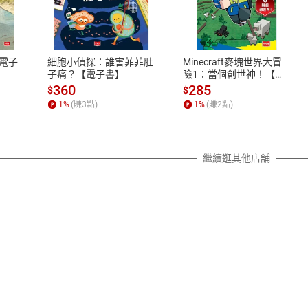
式
退換貨規範
、LINE PAY、AFTEE
本店是否提供消費者保護法七日猶
之權利，遽消費者保護法及通訊交
電子
細胞小偵探：誰害菲菲肚
Minecraft麥塊世界大冒
除權合理例外情事適用準則，依商
子痛？【電子書】
險1：當個創世神！【電
子書】
質各有不同規定。詳細退換貨說明
360
285
$
$
照各商品說明。
1
%
(賺
3
點)
1
%
(賺
2
點)
詳細說明
繼續逛其他店舖