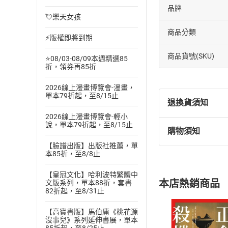
品牌
💘樂天女孩
商品分類
⚡版權即將到期
商品貨號(SKU)
⭐08/03-08/09本週精選85
折，領券再85折
2026線上漫畫博覽會-漫畫，
單本79折起，至8/15止
退換貨須知
2026線上漫畫博覽會-輕小
說，單本79折起，至8/15止
購物須知
退換貨規定：
【臉譜出版】出版社推薦，單
(
一
)
依
消費
本85折，至8/8止
內容或一經提
購書須知
定。
【皇冠文化】哈利波特繁體中
本店熱銷商品
文版系列，單本88折，套書
(
二
)
消費者
82折起，至8/31止
且已下載
/
存
挑選
商
【高寶書版】馬伯庸《桃花源
退貨方式：您
Choose
沒事兒》系列延伸書展，單本
貨」，本店鋪