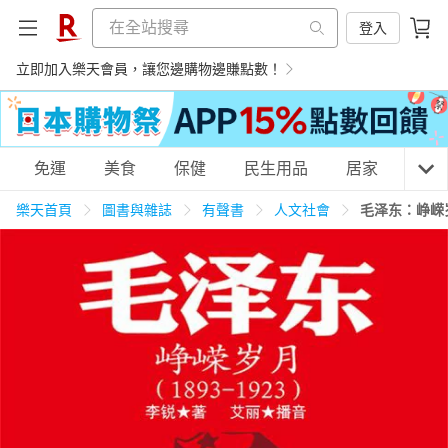
登入
立即加入樂天會員，讓您邊購物邊賺點數！
購物網分類
免運
美食
保健
民生用品
居家
3C
樂天首頁
圖書與雜誌
有聲書
人文社會
毛泽东：峥嵘
天天免運
美食蛋糕
養生保健
民生用品
居家生活
3C家電
運動休閒
親子玩具
女裝
男裝
化妝保養
情趣用品