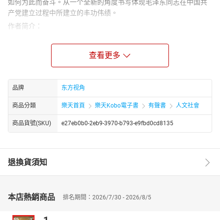
如何为此而奋斗。从一个全新的角度书写体现毛泽东同志在中国共
产党建立过程中所建立的丰功伟绩。
作者简介：
李锐（1917年4月13日~2019年2月16日），原名李厚生，曾用名李
候森，生于湖南省岳阳市平江县。他是中共第十二届中央委员会委
查看更多
员，在1985年9月中共全国代表会议和中共十三大上分别增选、当
选为中央顾问委员会委员。1995年6月离休。2019年2月16日因病
在北京逝世，享年102岁。除了《毛泽东：峥嵘岁月》外，他的主要
品牌
东方视角
著作还包括《毛泽东的早期革命活动》、《李锐诗文自选集》、
《李锐论说文选》
商品分類
樂天首頁
樂天Kobo電子書
有聲書
人文社會
商品貨號(SKU)
e27eb0b0-2eb9-3970-b793-e9fbd0cd8135
退換貨須知
本店熱銷商品
排名期間：2026/7/30 - 2026/8/5