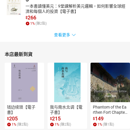
一本書讀懂美元：9堂課解析美元邏輯，如何影響全球經
濟和每個人的投資【電子書】
266
$
1
%
(賺
2
點)
查看更多
本店最新到貨
钱边续琐【電子
我与南水北调【電
Phantom of the Ea
書】
子書】
rthen Fort Chapter
 4【有聲書】
205
215
149
$
$
$
1
%
(賺
2
點)
1
%
(賺
2
點)
1
%
(賺
1
點)