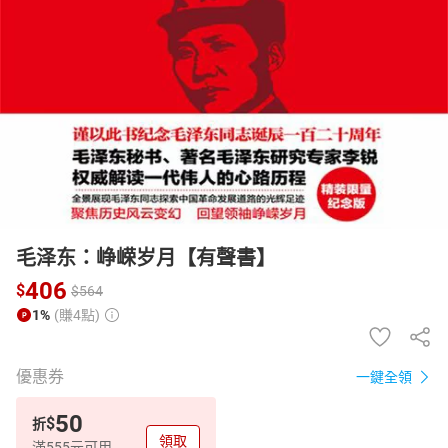
日本購物
電子/紙本書
HOT
毛泽东：峥嵘岁月【有聲書】
406
$
$
564
1%
(賺4點)
優惠券
一鍵全領
50
$
折
領取
滿555元可用