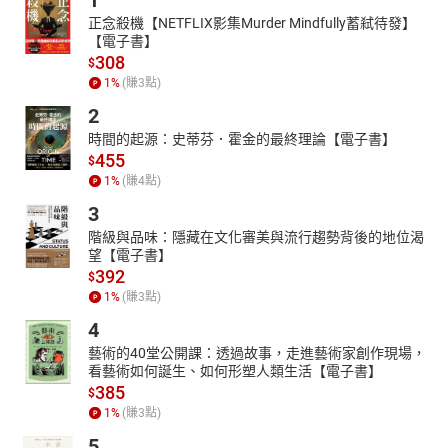
1
正念殺機【NETFLIX影集Murder Mindfully蓄弒待發】
【電子書】
308
$
1
%
(賺
3
點)
2
時間的起源：史蒂芬．霍金的最終理論【電子書】
455
$
1
%
(賺
4
點)
3
階級與品味：隱藏在文化審美與流行趨勢背後的地位渴
望【電子書】
392
$
1
%
(賺
3
點)
4
藝術的40堂公開課：透過故事，走進藝術家創作現場，
看藝術如何誕生、如何形塑人類生活【電子書】
385
$
1
%
(賺
3
點)
5