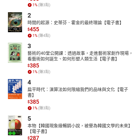
1
%
(賺
3
點)
2
時間的起源：史蒂芬．霍金的最終理論【電子書】
455
$
1
%
(賺
4
點)
3
藝術的40堂公開課：透過故事，走進藝術家創作現場，
看藝術如何誕生、如何形塑人類生活【電子書】
385
$
1
%
(賺
3
點)
4
扁平時代：演算法如何限縮我們的品味與文化【電子
書】
385
$
1
%
(賺
3
點)
5
本物【韓國現象級暢銷小說，被譽為韓國文學的未來】
【電子書】
287
$