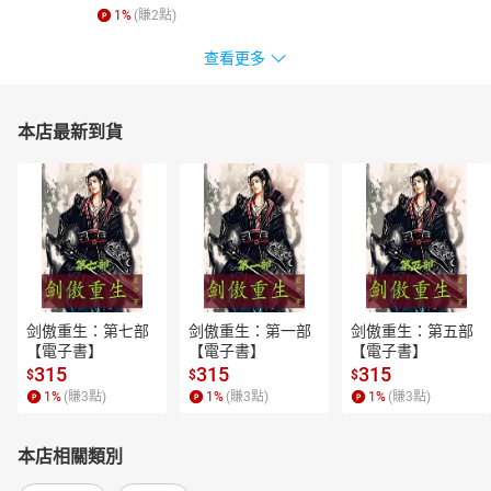
1
%
(賺
2
點)
查看更多
本店最新到貨
剑傲重生：第七部
剑傲重生：第一部
剑傲重生：第五部
【電子書】
【電子書】
【電子書】
315
315
315
$
$
$
1
%
(賺
3
點)
1
%
(賺
3
點)
1
%
(賺
3
點)
本店相關類別