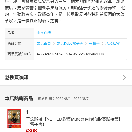
座，却一直背负着弑父杀弟的骂名；他大刀阔斧地推进改革，却少
被后世史家赞誉；他处事果断凌厉，却痴迷于佛道的修身养性……他
的一生勤政务实，政绩杰作，是一位勇敢反对各种利益集团的大改
革家，是一位真正的治世之君。
品牌
中文在线
商品分類
樂天首頁
樂天Kobo電子書
有聲書
人文社會
商品貨號(SKU)
e289efe4-3ba5-3153-9851-6c8a46da2118
退換貨須知
本店熱銷商品
排名期間：2026/8/1 - 2026/8/7
1
正念殺機【NETFLIX影集Murder Mindfully蓄弒待發】
【電子書】
308
$