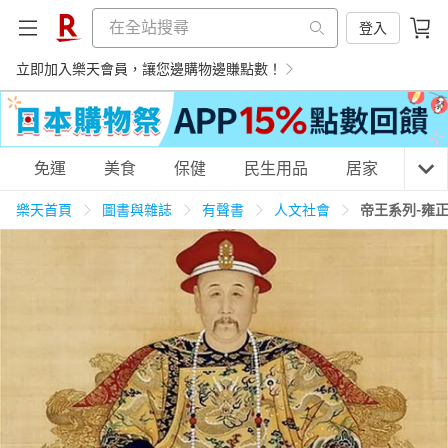
登入
立即加入樂天會員，讓您邊購物邊賺點數！
購物網分類
免運
美食
保健
民生用品
居家
3C
樂天首頁
圖書與雜誌
有聲書
人文社會
帝王系列-雍
天天免運
美食蛋糕
養生保健
民生用品
居家生活
3C家電
運動休閒
親子玩具
女裝
男裝
化妝保養
情趣用品