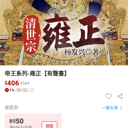
日本購物
電子/紙本書
HOT
帝王系列-雍正【有聲書】
406
$
$
564
1%
(賺4點)
優惠券
一鍵全領
50
$
折
領取
滿555元可用