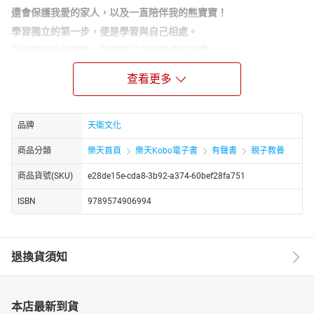
還會保護我愛的家人，以及一直陪伴我的熊寶寶！
學習獨立的第一步，便是學習與自己相處。
用滿滿的愛與鼓勵，引導孩子克服獨處的恐懼！
大膽阿倫總是有理由不自己睡覺，但就在他五歲生日那天，爸
查看更多
媽宣布說，長大的男生要自己一個人睡覺。阿倫只好硬著頭皮答
應。這天夜裡，阿倫一個人面對房間有妖怪的恐懼，裝做自己非常
勇敢地把怪物一一解決了，度過人生中第一次自己睡覺的夜晚。
品牌
天衛文化
如果你的小孩也有恐懼的心理，建議你以同理心認同孩子的感受。
當他的恐懼情緒來臨時，抱抱他，安撫他，讓他有安全感，可紓解
商品分類
樂天首頁
樂天Kobo電子書
有聲書
親子教養
孩子恐懼的心理。
商品貨號(SKU)
e28de15e-cda8-3b92-a374-60bef28fa751
ISBN
9789574906994
退換貨須知
本店最新到貨