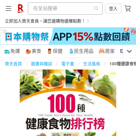
登入
立即加入樂天會員，讓您邊購物邊賺點數！
購物網分類
免運
美食
保健
民生用品
居家
3C
樂天首頁
圖書與雜誌
電子書
生活風格
100種健康
天天免運
美食蛋糕
養生保健
民生用品
居家生活
3C家電
運動休閒
親子玩具
女裝
男裝
化妝保養
情趣用品