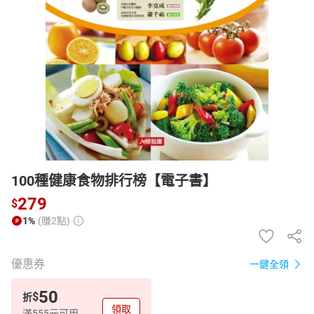
日本購物
電子/紙本書
HOT
100種健康食物排行榜【電子書】
279
$
1%
(賺2點)
優惠券
一鍵全領
50
$
折
領取
滿555元可用