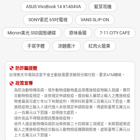
ASUS VivoBook 14 X1404VA
藍芽耳機
SONY索尼 65吋電視
VANS SLIP-ON
Micron美光 SSD固態硬碟
原味香腸
7-11 CITY CAFE
手寫字體
涼麵醬汁
紅肉火龍果
防詐騙提醒
台灣樂天市場與店家不會主動致電要求解除分期付款、要求ATM轉帳。
政策宣導
為防治動物傳染病，境外動物或動物產品等應施檢疫物輸入我國，應符
合動物檢疫規定，並依規定申請檢疫。擅自輸入屬禁止輸入之應施檢疫
物者最高可處七年以下有期徒刑，得併科新臺幣三百萬元以下罰金。應
施檢疫物之輸入人或代理人未依規定申請檢疫者，得處新臺幣五萬元以
上一百萬元以下罰鍰，並得按次處罰。
境外商品不得隨貨贈送應施檢疫物。
收件人違反動物傳染病防治條例第三十四條第三項規定，未將郵遞寄送
輸入之應施檢疫物送交輸出入動物檢疫機關銷燬者，處新臺幣三萬元以
上十五萬元以下罰鍰。