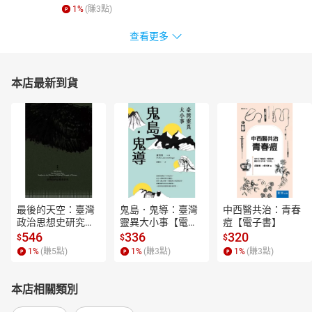
1
%
(賺
3
點)
查看更多
本店最新到貨
最後的天空：臺灣
鬼島．鬼導：臺灣
中西醫共治：青春
政治思想史研究
靈異大小事【電子
痘【電子書】
【電子書】
書】
546
336
320
$
$
$
1
%
(賺
5
點)
1
%
(賺
3
點)
1
%
(賺
3
點)
本店相關類別