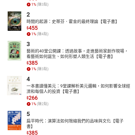
1
%
(賺
3
點)
2
時間的起源：史蒂芬．霍金的最終理論【電子書】
455
$
1
%
(賺
4
點)
3
藝術的40堂公開課：透過故事，走進藝術家創作現場，
看藝術如何誕生、如何形塑人類生活【電子書】
385
$
1
%
(賺
3
點)
4
一本書讀懂美元：9堂課解析美元邏輯，如何影響全球經
濟和每個人的投資【電子書】
266
$
1
%
(賺
2
點)
5
扁平時代：演算法如何限縮我們的品味與文化【電子
書】
385
$