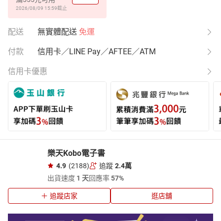
2026/08/09 15:59
截止
配送
無實體配送
免運
付款
信用卡／LINE Pay／AFTEE／ATM
信用卡優惠
樂天Kobo電子書
4.9
(2188)
追蹤
2.4萬
出貨速度
1 天
回應率
57%
追蹤店家
逛店舖