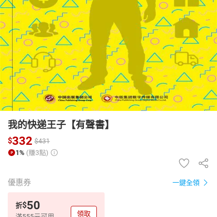
日本購物
電子/紙本書
HOT
我的快递王子【有聲書】
332
$
$
431
1%
(賺3點)
優惠券
一鍵全領
50
$
折
領取
滿555元可用