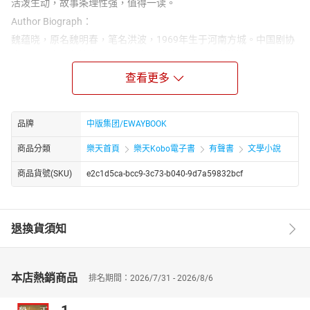
活泼生动，故事条理性强，值得一读。
Author Biograph：
魏蕴晓，原名魏明春，笔名洪波，1969年生于河南方城。中国剧协
会员、河南省作协会员，1988年起发表诗歌、小说等逾三百万字，
出版《幸福就在不远处》《红桑葚》等；主创66集电视剧《乡里彩
查看更多
虹城里雨》获省“五个一”工程奖。其都市言情长篇《我的快递王子》
以快递小哥逆袭为主线，文字爽利接地气，被视为“写给平凡奋斗者
的甜蜜励志篇”。
品牌
中版集团/EWAYBOOK
商品分類
樂天首頁
樂天Kobo電子書
有聲書
文學小說
商品貨號(SKU)
e2c1d5ca-bcc9-3c73-b040-9d7a59832bcf
退換貨須知
本店熱銷商品
排名期間：2026/7/31 - 2026/8/6