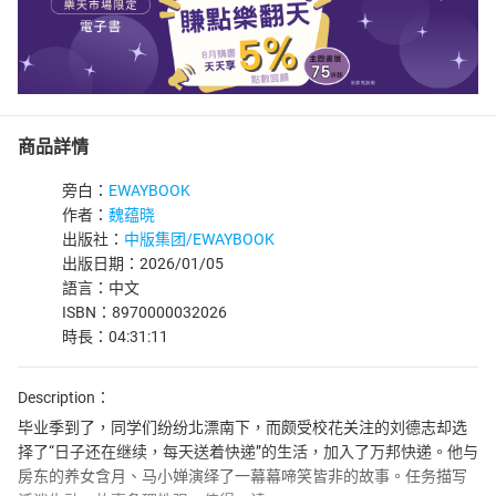
商品詳情
旁白：
EWAYBOOK
作者：
魏蕴晓
出版社：
中版集团/EWAYBOOK
出版日期：2026/01/05
語言：中文
ISBN：8970000032026
時長：04:31:11
Description：
毕业季到了，同学们纷纷北漂南下，而颇受校花关注的刘德志却选
择了“日子还在继续，每天送着快递”的生活，加入了万邦快递。他与
房东的养女含月、马小婵演绎了一幕幕啼笑皆非的故事。任务描写