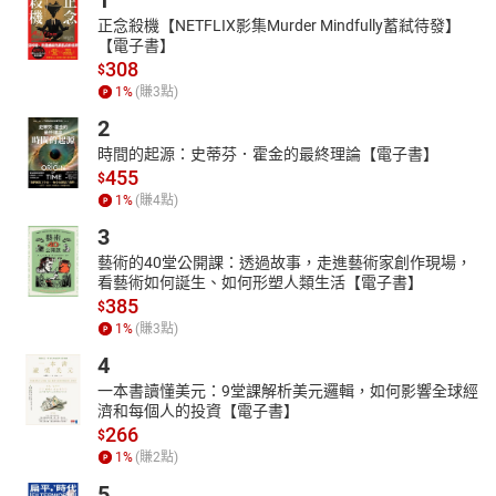
1
正念殺機【NETFLIX影集Murder Mindfully蓄弒待發】
【電子書】
308
$
1
%
(賺
3
點)
2
時間的起源：史蒂芬．霍金的最終理論【電子書】
455
$
1
%
(賺
4
點)
3
藝術的40堂公開課：透過故事，走進藝術家創作現場，
看藝術如何誕生、如何形塑人類生活【電子書】
385
$
1
%
(賺
3
點)
4
一本書讀懂美元：9堂課解析美元邏輯，如何影響全球經
濟和每個人的投資【電子書】
266
$
1
%
(賺
2
點)
5