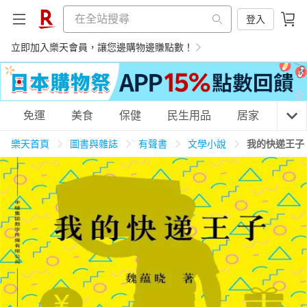
登入
立即加入樂天會員，讓您邊購物邊賺點數！
購物網分類
免運
美食
保健
民生用品
居家
3C
樂天首頁
圖書與雜誌
有聲書
文學小說
我的快递王子
天天免運
美食蛋糕
養生保健
民生用品
居家生活
3C家電
運動休閒
親子玩具
女裝
男裝
化妝保養
情趣用品