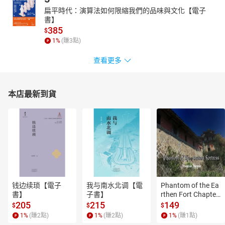
扁平時代：演算法如何限縮我們的品味與文化【電子
書】
385
$
1
%
(賺
3
點)
查看更多
本店最新到貨
钱边续琐【電子
我与南水北调【電
Phantom of the Ea
書】
子書】
rthen Fort Chapter
 4【有聲書】
205
215
149
$
$
$
1
%
(賺
2
點)
1
%
(賺
2
點)
1
%
(賺
1
點)