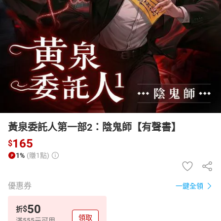
日本購物
電子/紙本書
HOT
黃泉委託人第一部2：陰鬼師【有聲書】
165
$
1%
(賺1點)
優惠券
一鍵全領
50
$
折
領取
滿555元可用