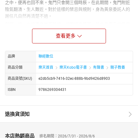
之中，便再也回不來。鬼門只會開三個時辰，在此期間，鬼門附近
陰氣翻湧、生人難近。對於這樣的禁忌與規則，身為黃泉委託人的
謝任凡自然再清楚不過。
然而，這一次的事件並不單純。校園裡流傳著一段未曾平息的怨恨
——一名流浪教師的亡魂，始終徘徊在人世之間，怨氣不散。有人
查看更多
說，她仍在尋找某個答案；也有人說，她只是無法放下過去。隨著
鬼門即將開啟，那股壓抑已久的怨氣也逐漸浮現。
為了查明真相並完成委託，謝任凡不得不再次踏入這座陰氣瀰漫的
品牌
聯經數位
校園。這一次，他並不是孤身一人。與謝任凡並肩行動的，是熟悉
陰陽之事的夥伴白方正。兩人再度聯手，準備在鬼門開啟的三個時
商品分類
樂天首頁
樂天Kobo電子書
有聲書
親子教養
辰內，深入黑暗，找出潛藏在怨魂背後的真正秘密
商品貨號(SKU)
e2db5cb9-7416-32ec-888b-9bd9426d8903
ISBN
9786269304431
退換貨須知
本店熱銷商品
排名期間：2026/7/31 - 2026/8/6