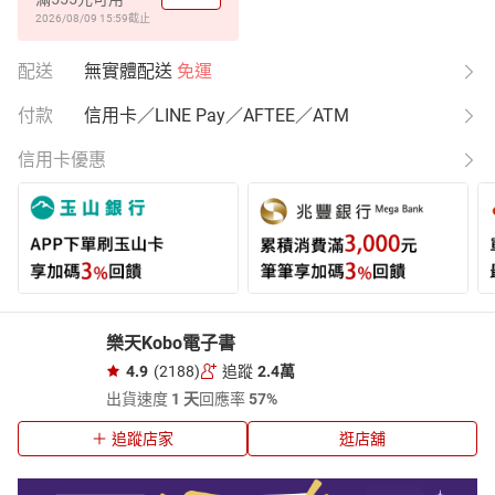
2026/08/09 15:59
截止
配送
無實體配送
免運
付款
信用卡／LINE Pay／AFTEE／ATM
信用卡優惠
樂天Kobo電子書
4.9
(2188)
追蹤
2.4萬
出貨速度
1 天
回應率
57%
追蹤店家
逛店舖