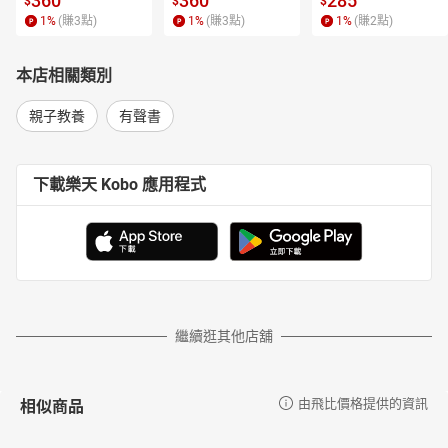
360
360
285
$
$
$
1
%
(賺
3
點)
1
%
(賺
3
點)
1
%
(賺
2
點)
本店相關類別
親子教養
有聲書
下載樂天 Kobo 應用程式
繼續逛其他店舖
相似商品
由飛比價格提供的資訊