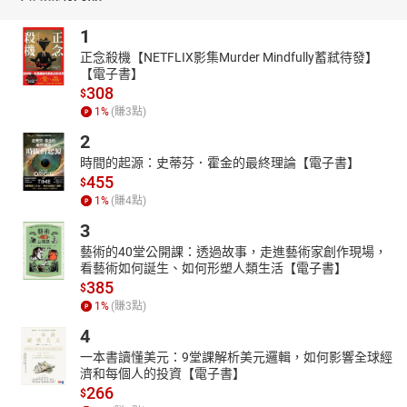
1
正念殺機【NETFLIX影集Murder Mindfully蓄弒待發】
【電子書】
308
$
1
%
(賺
3
點)
2
時間的起源：史蒂芬．霍金的最終理論【電子書】
455
$
1
%
(賺
4
點)
3
藝術的40堂公開課：透過故事，走進藝術家創作現場，
看藝術如何誕生、如何形塑人類生活【電子書】
385
$
1
%
(賺
3
點)
4
一本書讀懂美元：9堂課解析美元邏輯，如何影響全球經
濟和每個人的投資【電子書】
266
$