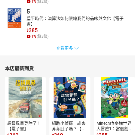
1
%
(賺
2
點)
5
扁平時代：演算法如何限縮我們的品味與文化【電子
書】
385
$
1
%
(賺
3
點)
查看更多
本店最新到貨
超級風暴登陸了！
細胞小偵探：誰害
Minecraft麥塊世界
【電子書】
菲菲肚子痛？【電
大冒險1：當個創世
子書】
神！【電子書】