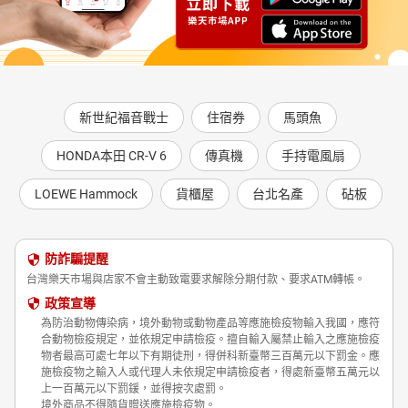
新世紀福音戰士
住宿券
馬頭魚
HONDA本田 CR-V 6
傳真機
手持電風扇
LOEWE Hammock
貨櫃屋
台北名產
砧板
防詐騙提醒
台灣樂天市場與店家不會主動致電要求解除分期付款、要求ATM轉帳。
政策宣導
為防治動物傳染病，境外動物或動物產品等應施檢疫物輸入我國，應符
合動物檢疫規定，並依規定申請檢疫。擅自輸入屬禁止輸入之應施檢疫
物者最高可處七年以下有期徒刑，得併科新臺幣三百萬元以下罰金。應
施檢疫物之輸入人或代理人未依規定申請檢疫者，得處新臺幣五萬元以
上一百萬元以下罰鍰，並得按次處罰。
境外商品不得隨貨贈送應施檢疫物。