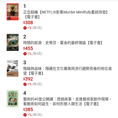
1
正念殺機【NETFLIX影集Murder Mindfully蓄弒待發】
【電子書】
308
$
1
%
(賺
3
點)
2
時間的起源：史蒂芬．霍金的最終理論【電子書】
455
$
1
%
(賺
4
點)
3
階級與品味：隱藏在文化審美與流行趨勢背後的地位渴
望【電子書】
392
$
1
%
(賺
3
點)
4
藝術的40堂公開課：透過故事，走進藝術家創作現場，
看藝術如何誕生、如何形塑人類生活【電子書】
385
$
1
%
(賺
3
點)