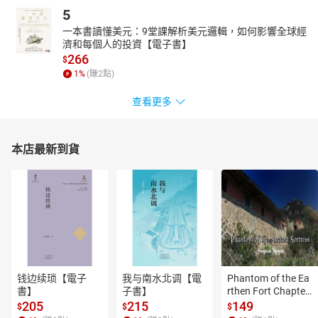
5
一本書讀懂美元：9堂課解析美元邏輯，如何影響全球經
濟和每個人的投資【電子書】
266
$
1
%
(賺
2
點)
查看更多
本店最新到貨
钱边续琐【電子
我与南水北调【電
Phantom of the Ea
書】
子書】
rthen Fort Chapter
 4【有聲書】
205
215
149
$
$
$