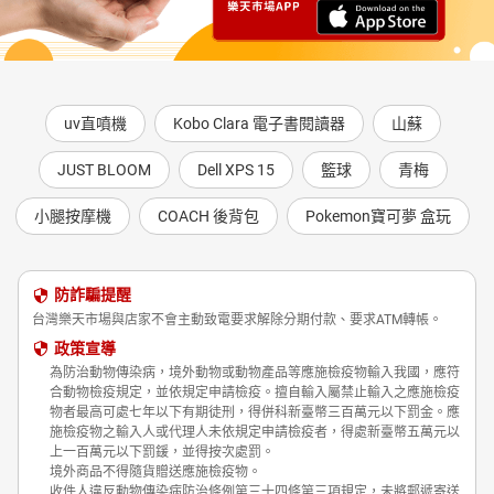
uv直噴機
Kobo Clara 電子書閱讀器
山蘇
JUST BLOOM
Dell XPS 15
籃球
青梅
小腿按摩機
COACH 後背包
Pokemon寶可夢 盒玩
防詐騙提醒
台灣樂天市場與店家不會主動致電要求解除分期付款、要求ATM轉帳。
政策宣導
為防治動物傳染病，境外動物或動物產品等應施檢疫物輸入我國，應符
合動物檢疫規定，並依規定申請檢疫。擅自輸入屬禁止輸入之應施檢疫
物者最高可處七年以下有期徒刑，得併科新臺幣三百萬元以下罰金。應
施檢疫物之輸入人或代理人未依規定申請檢疫者，得處新臺幣五萬元以
上一百萬元以下罰鍰，並得按次處罰。
境外商品不得隨貨贈送應施檢疫物。
收件人違反動物傳染病防治條例第三十四條第三項規定，未將郵遞寄送