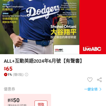
日本購物
電子/紙本書
HOT
ALL+互動英語2024年6月號【有聲書】
65
$
1%
(賺0點)
優惠券
一鍵全領
50
$
折
領取
滿555元可用