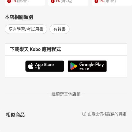
1
%
(賺
2
點)
1
%
(賺
2
點)
1
%
(賺
1
點)
本店相關類別
語言學習/考試用書
有聲書
下載樂天 Kobo 應用程式
繼續逛其他店舖
相似商品
由飛比價格提供的資訊