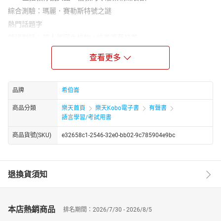
綜合測驗：瑪麗．賽勒斯特號之謎
熱門話題字
情境對話：超人氣室內植物 / 培養園藝技能
動物知識：獨特卻致命的僧帽水母
查看更多
文意選填：辣椒 火辣滋味的祕密
翻譯寫作
人物側寫：大谷翔平 投打俱佳的棒球明星
品牌
希伯崙
混合題型：小費文化面面觀
商品分類
樂天首頁
樂天Kobo電子書
有聲書
讀門祕笈：有耐心的貓
語言學習/考試用書
會話百分百：搭機英語
商品貨號(SKU)
e32658c1-2546-32e0-bb02-9c785904e9bc
篇章結構：為何氣候變遷會讓風速變慢？
主題式寫作：探討養寵物熱潮
★電子書無提供點讀功能及互動學習軟體下載。
退換貨須知
本店熱銷商品
排名期間：2026/7/30 - 2026/8/5