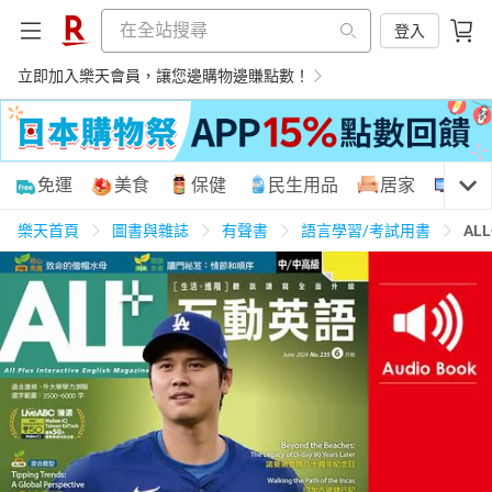
登入
立即加入樂天會員，讓您邊購物邊賺點數！
購物網分類
免運
美食
保健
民生用品
居家
3C
樂天首頁
圖書與雜誌
有聲書
語言學習/考試用書
AL
天天免運
美食蛋糕
養生保健
民生用品
居家生活
3C家電
運動休閒
親子玩具
女裝
男裝
化妝保養
情趣用品