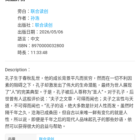
旁白：
联合读创
作者：
孙浩
出版社：
联合读创
出版日期：2026/05/06
語言：中文
ISBN：8970000032800
時長：11:33:48
Description：
孔子生于春秋乱世，他的成长背景平凡而贫穷，然而在一切不利因
素的阻碍之下，孔子却激发出了伟大的生命潜能，最终为世人展现
了“人”的完美典型。于是，孔子被后人尊称为“圣人”。对于孔子，后
世曾有人这般评价说：“夫子之文章，可得而闻也；夫子之言性与天
道，不可得而闻也。”孔子的话，绝大多数是针对人性而发。虽然时
隔千年之久，沧海已成桑田，但自古以来唯一鲜有变化的就是人
性，所以说，即便是千年之后的现代人品味起孔子的那些妙语，依
然可以获得很大的启益与帮助。
品牌
联合读创