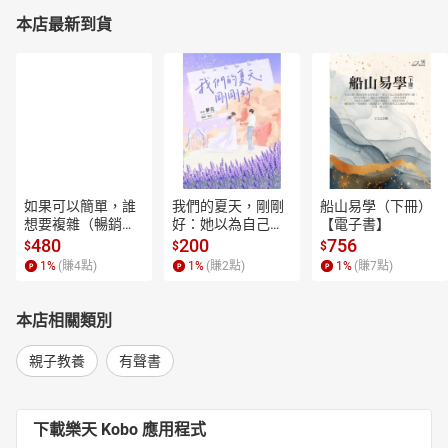
本店最新到貨
如果可以簡單，誰
我們的夏天，剛剛
船山易學（下冊）
想要複雜（暢銷經
好：她以為自己只
【電子書】
典新編版）【電子
是逃離一段失敗的
480
200
756
$
$
$
書】
愛，卻在薰衣草盛
1
%
(賺
4
點)
1
%
(賺
2
點)
1
%
(賺
7
點)
開的山裡，重新學
會愛人，也學會把
自己留在幸福裡。
本店相關類別
【電子書】
親子教養
有聲書
下載樂天 Kobo 應用程式