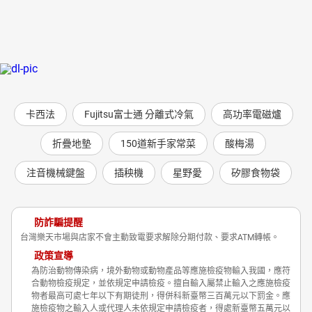
卡西法
Fujitsu富士通 分離式冷氣
高功率電磁爐
折疊地墊
150道新手家常菜
酸梅湯
注音機械鍵盤
插秧機
星野愛
矽膠食物袋
防詐騙提醒
台灣樂天市場與店家不會主動致電要求解除分期付款、要求ATM轉帳。
政策宣導
為防治動物傳染病，境外動物或動物產品等應施檢疫物輸入我國，應符
合動物檢疫規定，並依規定申請檢疫。擅自輸入屬禁止輸入之應施檢疫
物者最高可處七年以下有期徒刑，得併科新臺幣三百萬元以下罰金。應
施檢疫物之輸入人或代理人未依規定申請檢疫者，得處新臺幣五萬元以