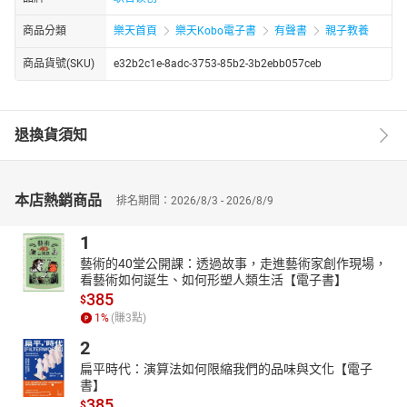
商品分類
樂天首頁
樂天Kobo電子書
有聲書
親子教養
商品貨號(SKU)
e32b2c1e-8adc-3753-85b2-3b2ebb057ceb
退換貨須知
本店熱銷商品
排名期間：2026/8/3 - 2026/8/9
1
藝術的40堂公開課：透過故事，走進藝術家創作現場，
看藝術如何誕生、如何形塑人類生活【電子書】
385
$
1
%
(賺
3
點)
2
扁平時代：演算法如何限縮我們的品味與文化【電子
書】
385
$