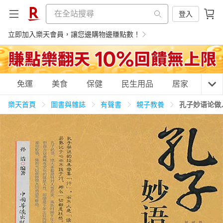
登入
立即加入樂天會員，讓您邊購物邊賺點數！
購物網分類
免運
美食
保健
民生用品
居家
3C
樂天首頁
圖書與雜誌
有聲書
親子教養
孔子妙语论做
天天免運
美食蛋糕
養生保健
民生用品
居家生活
3C家電
運動休閒
親子玩具
女裝
男裝
化妝保養
情趣用品