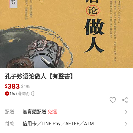
日本購物
電子/紙本書
HOT
孔子妙语论做人【有聲書】
383
$
$
498
1%
(賺3點)
配送
無實體配送
免運
付款
信用卡／LINE Pay／AFTEE／ATM