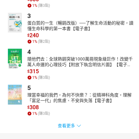
1
%
(賺
3
點)
3
蛋白質的一生（暢銷改版）──了解生命活動的秘密，讀
懂生命科學的第一本書【電子書】
240
$
1
%
(賺
2
點)
4
隨他們去：全球熱銷突破1000萬冊現象級巨作！改變千
萬人命運的心理技巧【附放下執念明信片圖】【電子
書】
315
$
1
%
(賺
3
點)
5
理當幸福的我們，為何不快樂？：從精神科角度，理解
「富足一代」的焦慮、不安與失落【電子書】
308
$
1
%
(賺
3
點)
查看更多