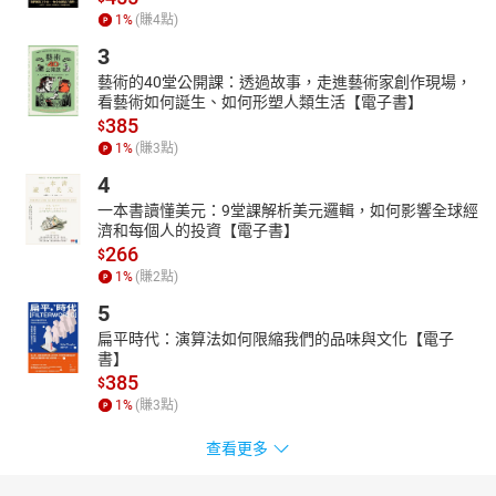
1
%
(賺
4
點)
3
藝術的40堂公開課：透過故事，走進藝術家創作現場，
看藝術如何誕生、如何形塑人類生活【電子書】
385
$
1
%
(賺
3
點)
4
一本書讀懂美元：9堂課解析美元邏輯，如何影響全球經
濟和每個人的投資【電子書】
266
$
1
%
(賺
2
點)
5
扁平時代：演算法如何限縮我們的品味與文化【電子
書】
385
$
1
%
(賺
3
點)
查看更多