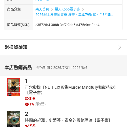
商品分類
樂天首頁
樂天Kobo電子書
2026線上漫畫博覽會-漫畫，單本79折起，至8/15止
商品貨號(SKU)
e3572fb4-308b-3ef7-9bb6-d475e0cb3bd4
退換貨須知
本店熱銷商品
排名期間：2026/7/31 - 2026/8/6
1
正念殺機【NETFLIX影集Murder Mindfully蓄弒待發】
【電子書】
308
$
1
%
(賺
3
點)
2
時間的起源：史蒂芬．霍金的最終理論【電子書】
455
$