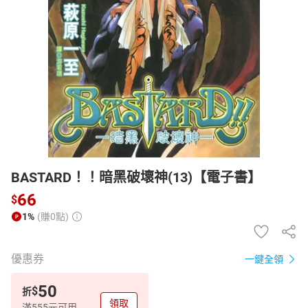
日本購物
電子/紙本書
HOT
BASTARD！！暗黑破壞神(13)【電子書】
66
$
1%
(賺0點)
優惠券
一鍵全領
50
$
折
領取
滿555元可用