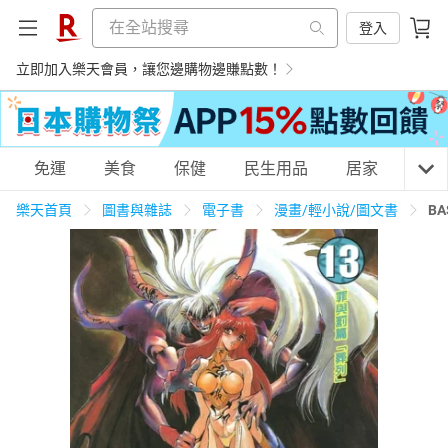
登入
立即加入樂天會員，讓您邊購物邊賺點數！
購物網分類
免運
美食
保健
民生用品
居家
3C
樂天首頁
圖書與雜誌
電子書
漫畫/輕小說/圖文書
B
天天免運
美食蛋糕
養生保健
民生用品
居家生活
3C家電
運動休閒
親子玩具
女裝
男裝
化妝保養
情趣用品