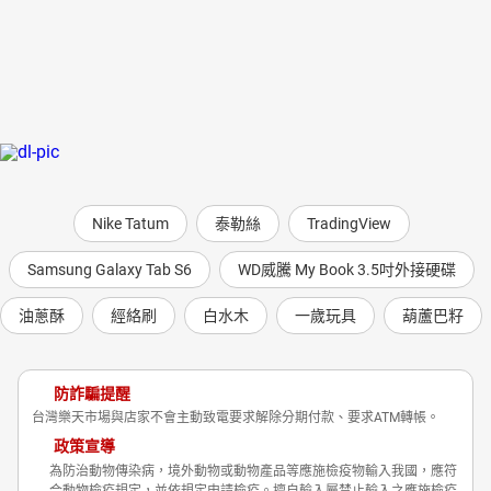
Nike Tatum
泰勒絲
TradingView
Samsung Galaxy Tab S6
WD威騰 My Book 3.5吋外接硬碟
油蔥酥
經絡刷
白水木
一歲玩具
葫蘆巴籽
防詐騙提醒
台灣樂天市場與店家不會主動致電要求解除分期付款、要求ATM轉帳。
政策宣導
為防治動物傳染病，境外動物或動物產品等應施檢疫物輸入我國，應符
合動物檢疫規定，並依規定申請檢疫。擅自輸入屬禁止輸入之應施檢疫