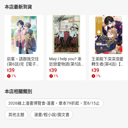
本店最新到貨
前輩，請跟我交往
May I help you? 漸
王弟殿下深深溺愛
(第6話)完【電子
近戀愛物語(第5話)
轉生者(第4話)【電
書】
【電子書】
子書】
39
39
39
$
$
$
1
%
1
%
1
%
本店相關類別
2026線上漫畫博覽會-漫畫，單本79折起，至8/15止
其他主題
漫畫/輕小說/圖文書