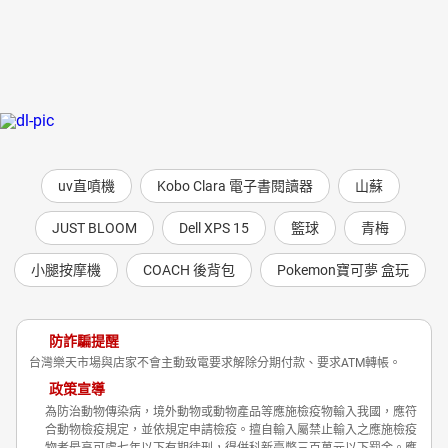
uv直噴機
Kobo Clara 電子書閱讀器
山蘇
JUST BLOOM
Dell XPS 15
籃球
青梅
小腿按摩機
COACH 後背包
Pokemon寶可夢 盒玩
防詐騙提醒
台灣樂天市場與店家不會主動致電要求解除分期付款、要求ATM轉帳。
政策宣導
為防治動物傳染病，境外動物或動物產品等應施檢疫物輸入我國，應符
合動物檢疫規定，並依規定申請檢疫。擅自輸入屬禁止輸入之應施檢疫
物者最高可處七年以下有期徒刑，得併科新臺幣三百萬元以下罰金。應