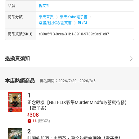
品牌
悅文社
商品分類
樂天首頁
樂天Kobo電子書
漫畫/輕小說/圖文書
BL/GL
商品貨號(SKU)
e39a5f13-9cea-31b1-8910-9739c3ed1e87
退換貨須知
本店熱銷商品
排名期間：2026/7/30 - 2026/8/5
1
正念殺機【NETFLIX影集Murder Mindfully蓄弒待發】
【電子書】
308
$
1
%
(賺
3
點)
2
時間的起源：史蒂芬．霍金的最終理論【電子書】