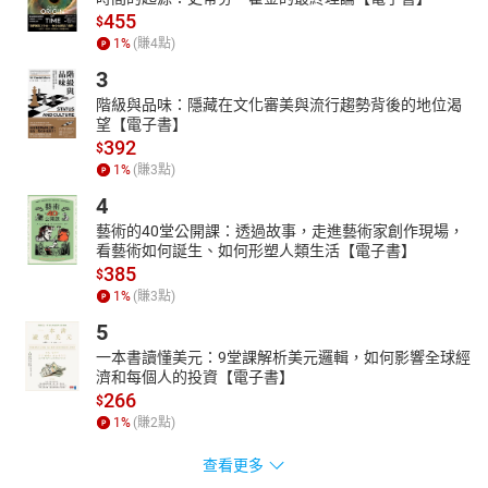
455
$
1
%
(賺
4
點)
3
階級與品味：隱藏在文化審美與流行趨勢背後的地位渴
望【電子書】
392
$
1
%
(賺
3
點)
4
藝術的40堂公開課：透過故事，走進藝術家創作現場，
看藝術如何誕生、如何形塑人類生活【電子書】
385
$
1
%
(賺
3
點)
5
一本書讀懂美元：9堂課解析美元邏輯，如何影響全球經
濟和每個人的投資【電子書】
266
$
1
%
(賺
2
點)
查看更多