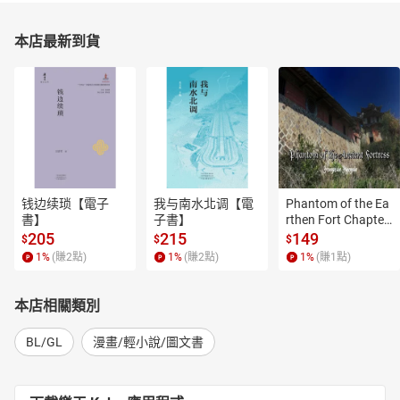
本店最新到貨
钱边续琐【電子
我与南水北调【電
Phantom of the Ea
書】
子書】
rthen Fort Chapter
 4【有聲書】
205
215
149
$
$
$
1
%
(賺
2
點)
1
%
(賺
2
點)
1
%
(賺
1
點)
本店相關類別
BL/GL
漫畫/輕小說/圖文書