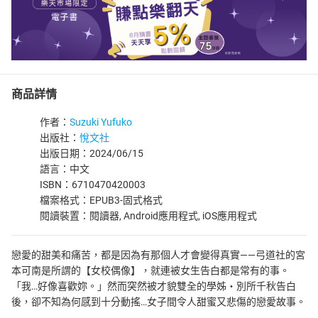
商品詳情
作者：
Suzuki Yufuko
出版社：
悅文社
出版日期：2024/06/15
語言：中文
ISBN：6710470420003
檔案格式：EPUB3-固式格式
閱讀裝置：閱讀器, Android應用程式, iOS應用程式
戀愛的甜美和痛苦，都是因為有那個人才會變得真實——弓道社的宮
本可南是所謂的【女校偶像】，就連被女生告白都是常有的事。
「我…好像喜歡妳。」然而突然被才貌雙全的學姊・別所千秋告白
後，卻不知為何感到十分動搖…女子間令人甜蜜又悲傷的戀愛故事。