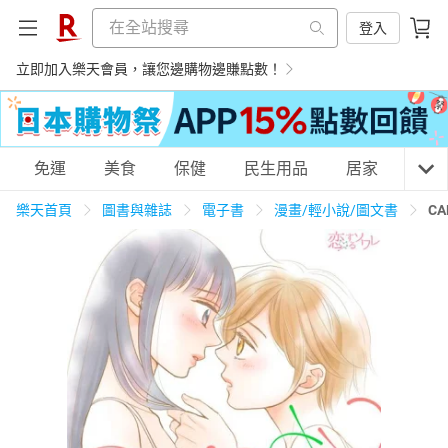
登入
立即加入樂天會員，讓您邊購物邊賺點數！
購物網分類
免運
美食
保健
民生用品
居家
3C
樂天首頁
圖書與雜誌
電子書
漫畫/輕小說/圖文書
C
天天免運
美食蛋糕
養生保健
民生用品
居家生活
3C家電
運動休閒
親子玩具
女裝
男裝
化妝保養
情趣用品