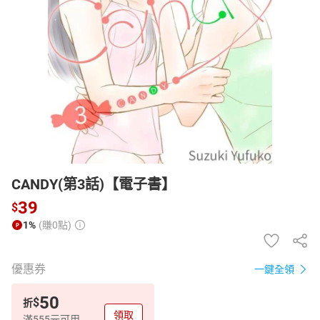
日本購物
電子/紙本書
HOT
CANDY(第3話)【電子書】
39
$
1%
(賺0點)
優惠券
一鍵全領
50
$
折
領取
滿555元可用