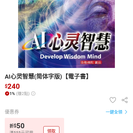
日本購物
電子/紙本書
HOT
AI心灵智慧(简体字版)【電子書】
240
$
1%
(賺2點)
優惠券
一鍵全領
50
$
折
領取
滿555元可用