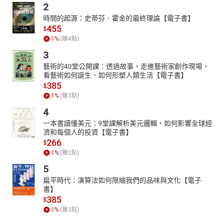
2
時間的起源：史蒂芬．霍金的最終理論【電子書】
455
$
1
%
(賺
4
點)
3
藝術的40堂公開課：透過故事，走進藝術家創作現場，
看藝術如何誕生、如何形塑人類生活【電子書】
385
$
1
%
(賺
3
點)
4
一本書讀懂美元：9堂課解析美元邏輯，如何影響全球經
濟和每個人的投資【電子書】
266
$
1
%
(賺
2
點)
5
扁平時代：演算法如何限縮我們的品味與文化【電子
書】
385
$
1
%
(賺
3
點)