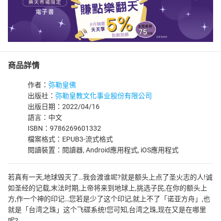
商品詳情
作者：
弥勒皇佛
出版社：
弥勒皇教文化事业股份有限公司
出版日期：2022/04/16
語言：中文
ISBN：9786269601332
檔案格式：EPUB3-流式格式
閱讀裝置：閱讀器, Android應用程式, iOS應用程式
若真有一天,地球毁灭了…我会渡谁呢?就是额头上点了圣火志的人!诚
如圣经的记载,末法时期,上帝将来到地球上,挑选子民,在你的额头上
方,作一个神的印记…您若是少了这个印记,就上不了「诺亚方舟」,也
就是「台湾之珠」这个飞碟系统!您可知,台湾之珠,现在又是在哪里
呢?