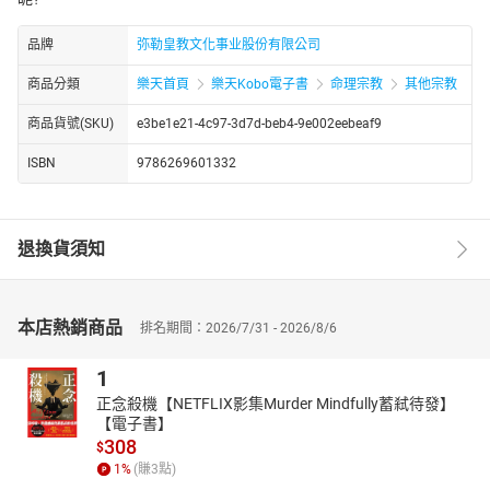
品牌
弥勒皇教文化事业股份有限公司
商品分類
樂天首頁
樂天Kobo電子書
命理宗教
其他宗教
商品貨號(SKU)
e3be1e21-4c97-3d7d-beb4-9e002eebeaf9
ISBN
9786269601332
退換貨須知
本店熱銷商品
排名期間：2026/7/31 - 2026/8/6
1
正念殺機【NETFLIX影集Murder Mindfully蓄弒待發】
【電子書】
308
$
1
%
(賺
3
點)