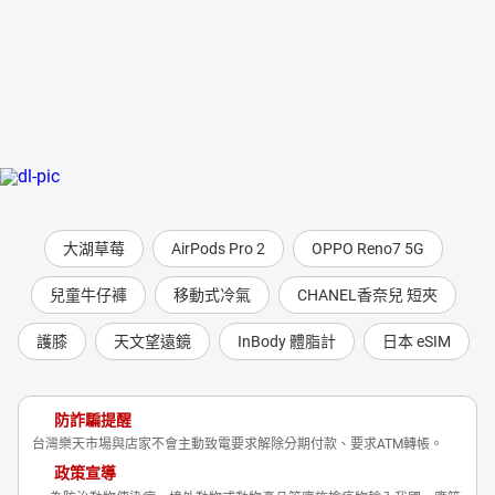
大湖草莓
AirPods Pro 2
OPPO Reno7 5G
兒童牛仔褲
移動式冷氣
CHANEL香奈兒 短夾
護膝
天文望遠鏡
InBody 體脂計
日本 eSIM
防詐騙提醒
台灣樂天市場與店家不會主動致電要求解除分期付款、要求ATM轉帳。
政策宣導