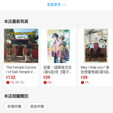
查看更多
本店最新到貨
The Female Corone
前輩，請跟我交往
May I help you? 漸
r of Dali Temple Vo
(第6話)完【電子
近戀愛物語(第5話)
l.6【有聲書】
書】
【電子書】
132
39
39
$
$
$
1
%
(賺
1
點)
1
%
1
%
本店相關類別
命理宗教
其他宗教