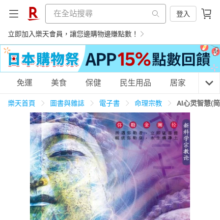
登入
立即加入樂天會員，讓您邊購物邊賺點數！
購物網分類
免運
美食
保健
民生用品
居家
3C
樂天首頁
圖書與雜誌
電子書
命理宗教
AI心灵智慧(
天天免運
美食蛋糕
養生保健
民生用品
居家生活
3C家電
運動休閒
親子玩具
女裝
男裝
化妝保養
情趣用品