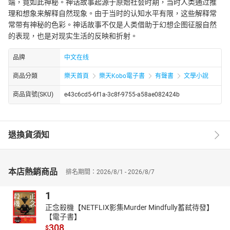
端，竟如此神秘。神话故事起源于原始社会时期，当时人类通过推
理和想象来解释自然现象。由于当时的认知水平有限，这些解释常
常带有神秘的色彩。神话故事不仅是人类借助于幻想企图征服自然
的表现，也是对现实生活的反映和折射。
品牌
中文在线
商品分類
樂天首頁
樂天Kobo電子書
有聲書
文學小說
商品貨號(SKU)
e43c6cd5-6f1a-3c8f-9755-a58ae082424b
退換貨須知
本店熱銷商品
排名期間：2026/8/1 - 2026/8/7
1
正念殺機【NETFLIX影集Murder Mindfully蓄弒待發】
【電子書】
308
$