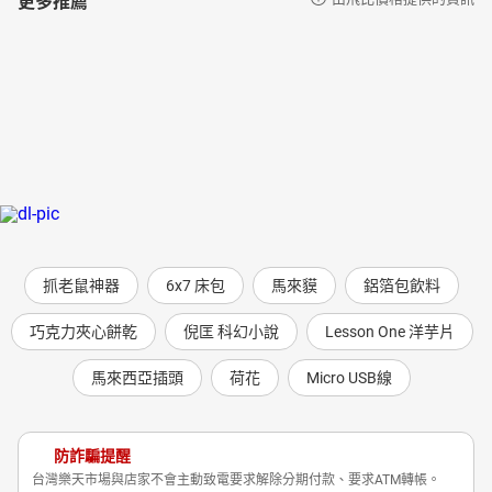
抓老鼠神器
6x7 床包
馬來貘
鋁箔包飲料
巧克力夾心餅乾
倪匡 科幻小說
Lesson One 洋芋片
馬來西亞插頭
荷花
Micro USB線
防詐騙提醒
台灣樂天市場與店家不會主動致電要求解除分期付款、要求ATM轉帳。