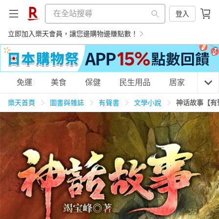
登入
立即加入樂天會員，讓您邊購物邊賺點數！
購物網分類
免運
美食
保健
民生用品
居家
3C
樂天首頁
圖書與雜誌
有聲書
文學小說
神话故事【有
天天免運
美食蛋糕
養生保健
民生用品
居家生活
3C家電
運動休閒
親子玩具
女裝
男裝
化妝保養
情趣用品