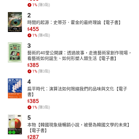
1
%
(賺
3
點)
2
時間的起源：史蒂芬．霍金的最終理論【電子書】
455
$
1
%
(賺
4
點)
3
藝術的40堂公開課：透過故事，走進藝術家創作現場，
看藝術如何誕生、如何形塑人類生活【電子書】
385
$
1
%
(賺
3
點)
4
扁平時代：演算法如何限縮我們的品味與文化【電子
書】
385
$
1
%
(賺
3
點)
5
本物【韓國現象級暢銷小說，被譽為韓國文學的未來】
【電子書】
287
$