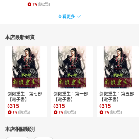
1
%
(賺
2
點)
查看更多
本店最新到貨
剑傲重生：第七部
剑傲重生：第一部
剑傲重生：第五部
【電子書】
【電子書】
【電子書】
315
315
315
$
$
$
1
%
(賺
3
點)
1
%
(賺
3
點)
1
%
(賺
3
點)
本店相關類別