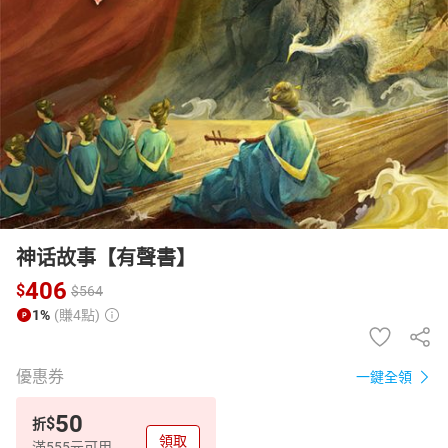
日本購物
電子/紙本書
HOT
神话故事【有聲書】
406
$
$
564
1%
(賺4點)
優惠券
一鍵全領
50
$
折
領取
滿555元可用