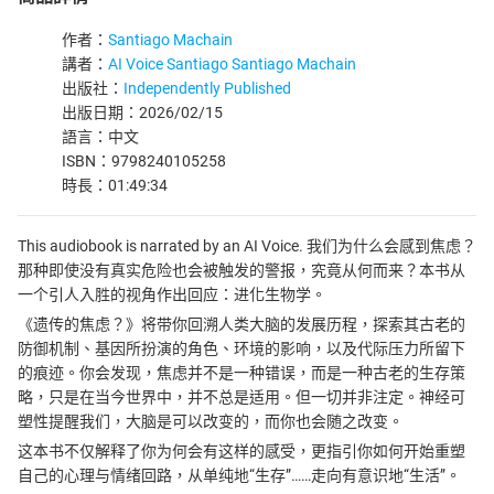
作者：
Santiago Machain
講者：
AI Voice Santiago Santiago Machain
出版社：
Independently Published
出版日期：2026/02/15
語言：中文
ISBN：9798240105258
時長：01:49:34
This audiobook is narrated by an AI Voice. 我们为什么会感到焦虑？
那种即使没有真实危险也会被触发的警报，究竟从何而来？本书从
一个引人入胜的视角作出回应：进化生物学。
《遗传的焦虑？》将带你回溯人类大脑的发展历程，探索其古老的
防御机制、基因所扮演的角色、环境的影响，以及代际压力所留下
的痕迹。你会发现，焦虑并不是一种错误，而是一种古老的生存策
略，只是在当今世界中，并不总是适用。但一切并非注定。神经可
塑性提醒我们，大脑是可以改变的，而你也会随之改变。
这本书不仅解释了你为何会有这样的感受，更指引你如何开始重塑
自己的心理与情绪回路，从单纯地“生存”……走向有意识地“生活”。