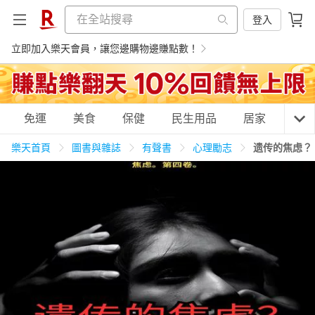
登入
立即加入樂天會員，讓您邊購物邊賺點數！
購物網分類
免運
美食
保健
民生用品
居家
3C
樂天首頁
圖書與雜誌
有聲書
心理勵志
遗传的焦虑？
天天免運
美食蛋糕
養生保健
民生用品
居家生活
3C家電
運動休閒
親子玩具
女裝
男裝
化妝保養
情趣用品