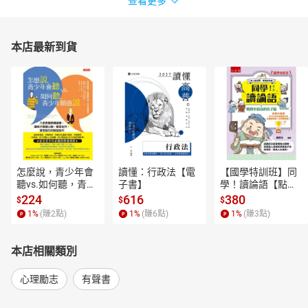
查看更多
本店最新到貨
怎麼說，青少年會
讀懂：行政法【電
【國學特訓班】同
聽vs.如何聽，青少
子書】
學！讀論語【點閱
年願意說【電子
率最高的孔子篇】
224
616
380
$
$
$
書】
逗趣的文配圖情境
1
%
(賺
2
點)
1
%
(賺
6
點)
1
%
(賺
3
點)
式講解，學習聖人
老師和學霸弟子的
高情商，開拓人生
本店相關類別
格局！【電子書】
心理勵志
有聲書