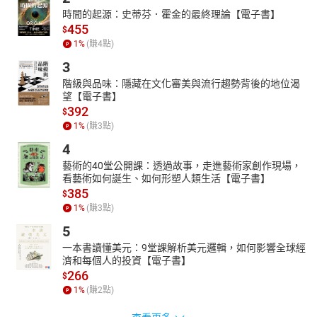
時間的起源：史蒂芬．霍金的最終理論【電子書】
455
$
1
%
(賺
4
點)
3
階級與品味：隱藏在文化審美與流行趨勢背後的地位渴
望【電子書】
392
$
1
%
(賺
3
點)
4
藝術的40堂公開課：透過故事，走進藝術家創作現場，
看藝術如何誕生、如何形塑人類生活【電子書】
385
$
1
%
(賺
3
點)
5
一本書讀懂美元：9堂課解析美元邏輯，如何影響全球經
濟和每個人的投資【電子書】
266
$
1
%
(賺
2
點)