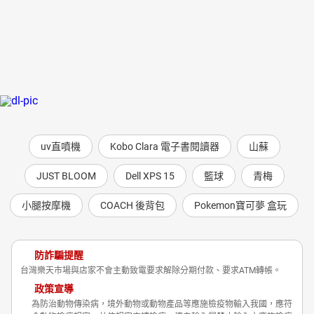
uv直噴機
Kobo Clara 電子書閱讀器
山蘇
JUST BLOOM
Dell XPS 15
籃球
青梅
小腿按摩機
COACH 後背包
Pokemon寶可夢 盒玩
防詐騙提醒
台灣樂天市場與店家不會主動致電要求解除分期付款、要求ATM轉帳。
政策宣導
為防治動物傳染病，境外動物或動物產品等應施檢疫物輸入我國，應符