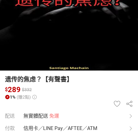
日本購物
電子/紙本書
HOT
遗传的焦虑？【有聲書】
289
$
$
332
1%
(賺2點)
配送
無實體配送
免運
付款
信用卡／LINE Pay／AFTEE／ATM