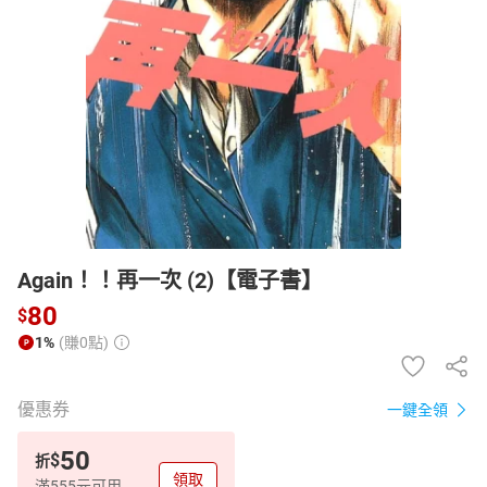
日本購物
電子/紙本書
HOT
Again！！再一次 (2)【電子書】
80
$
1%
(賺0點)
優惠券
一鍵全領
50
$
折
領取
滿555元可用