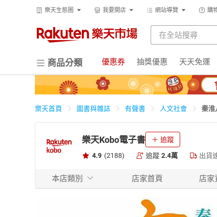
樂天生態圈
我要開店
網站導覽
購
優惠券
抽獎優惠
天天免運
商品分類
秦淮
樂天首頁
圖書與雜誌
有聲書
人文社會
樂天Kobo電子書
追蹤
4.9
(2188)
追蹤
2.4萬
出貨
本店類別
店家首頁
店家