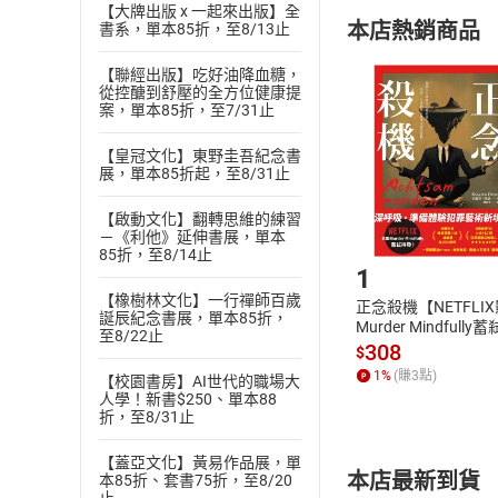
購書須知
定。
【大牌出版 x 一起來出版】全
本店熱銷商品
書系，單本85折，至8/13止
(
二
)
消費者
且已下載
/
存
【聯經出版】吃好油降血糖，
挑選
商
從控醣到舒壓的全方位健康提
退貨方式：您
Choose
案，單本85折，至7/31止
貨」，本店鋪
請注意，樂天
【皇冠文化】東野圭吾紀念書
購書後，
展，單本85折起，至8/31止
【啟動文化】翻轉思維的練習
－《利他》延伸書展，單本
Step1
85折，至8/14止
1
【橡樹林文化】一行禪師百歲
正念殺機【NETFLI
誕辰紀念書展，單本85折，
Murder Mindfully
至8/22止
發】【電子書】
308
$
1
%
(賺
3
點)
【校園書房】AI世代的職場大
人學！新書$250、單本88
折，至8/31止
【蓋亞文化】黃易作品展，單
本店最新到貨
本85折、套書75折，至8/20