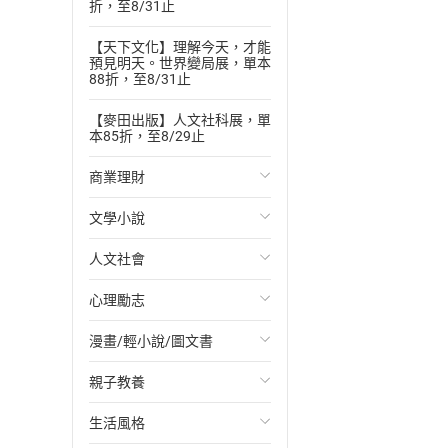
折，至8/31止
【天下文化】理解今天，才能
預見明天。世界變局展，單本
88折，至8/31止
【麥田出版】人文社科展，單
本85折，至8/29止
商業理財
文學小說
投資理財
人文社會
經濟/趨勢
歐美文學
心理勵志
財務/金融
日本文學
國際關係
漫畫/輕小說/圖文書
管理/領導
韓國文學
政治
心靈成長/情緒
親子教養
職場工作術
華文文學
社會科學
人際關係
輕小說
生活風格
成功法
經典文學
台灣/中國歷史
兩性關係
奇幻/科幻
教育現場