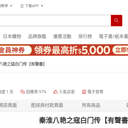
物教學
下載APP
日本購物
品牌旗艦
優惠活動
排行榜
電子書/紙本
八艳之寇白门传【有聲書】
速度
1 天
回應率
57%
人氣店家
電子發票
資訊頁面
配送與付款頁面
所有商品
秦淮八艳之寇白门传【有聲書