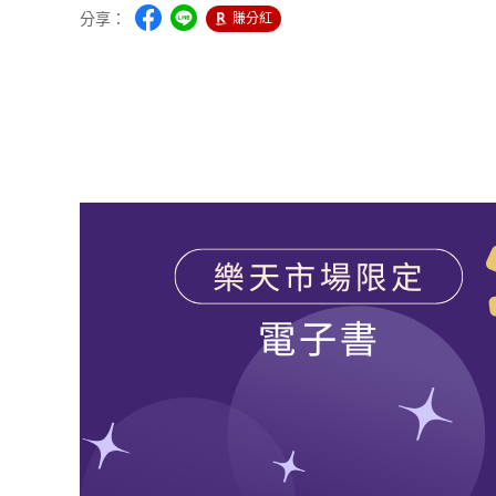
分享：
賺分紅