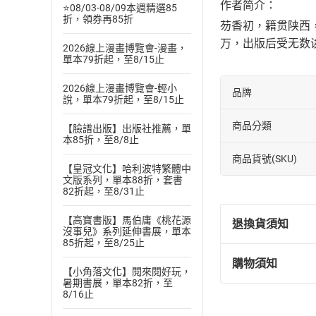
作者简介：
⭐08/03-08/09本週精選85
折，領券再85折
芴香初，籍贯陕西
万，出版后受无数
2026線上漫畫博覽會-漫畫，
單本79折起，至8/15止
2026線上漫畫博覽會-輕小
品牌
說，單本79折起，至8/15止
商品分類
【臉譜出版】出版社推薦，單
本85折，至8/8止
商品貨號(SKU)
【皇冠文化】哈利波特繁體中
文版系列，單本88折，套書
82折起，至8/31止
【高寶書版】馬伯庸《桃花源
退換貨須知
沒事兒》系列延伸書展，單本
85折起，至8/25止
購物須知
退換貨規定：
【小角落文化】閱來閱好玩，
暑期書展，單本82折，至
(
一
)
依
消費
8/16止
內容或一經提