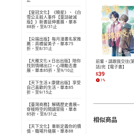
止
【皇冠文化】《曉星》、《白
雪公主殺人事件【童話破滅
版】》新書延伸書展，單本
88折，至8/31止
付款方
【尖端出版】每月漫畫名家推
薦：高橋留美子，單本75
折，至8/31止
ATM轉帳、信用卡
【大雁文化 x 日出出版】陪你
前輩，請跟我交往(第
找到情緒出口，心理勵志書
話)完【電子書】
展，單本85折，至9/10止
39
$
1
%
【天下生活 x 康健出版】享受
自己喜歡的生活，單本85
折，至9/15止
【臺灣商務】解碼歷史書展~
穿梭時空的閱讀冒險，單本
85折，至8/31止
相似商品
【天下文化】重新定義你的價
值，職場升級展，單本88