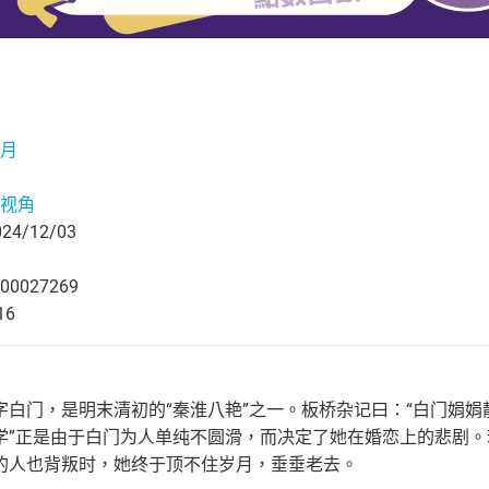
月
视角
4/12/03
00027269
16
字白门，是明末清初的“秦淮八艳”之一。板桥杂记曰：“白门娟
学”正是由于白门为人单纯不圆滑，而决定了她在婚恋上的悲剧
的人也背叛时，她终于顶不住岁月，垂垂老去。