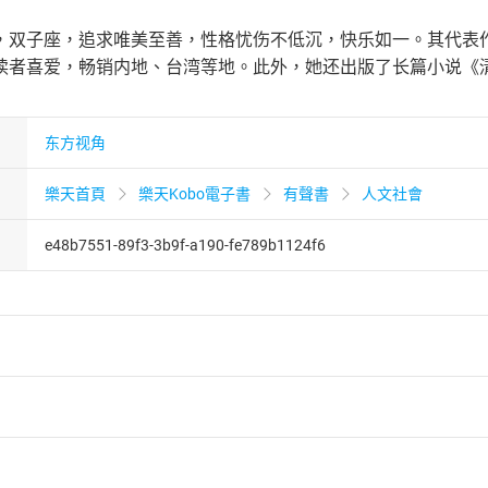
，双子座，追求唯美至善，性格忧伤不低沉，快乐如一。其代表作品
读者喜爱，畅销内地、台湾等地。此外，她还出版了长篇小说《
东方视角
樂天首頁
樂天Kobo電子書
有聲書
人文社會
e48b7551-89f3-3b9f-a190-fe789b1124f6
者保護法
第
19
條第
1
項後段
暨
通訊交易解除權合理例外情事適用
供即為完成之線上服務，經消費者事先同意始提供。」 之商品