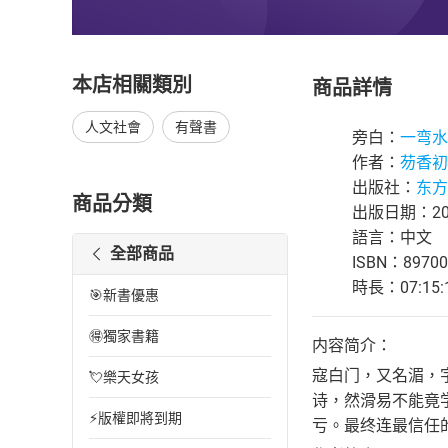
本店相關類別
商品詳情
人文社會
有聲書
旁白：
一弯水
作者：
芴香初
出版社：
东方
商品分類
出版日期：202
語言：中文
全部商品
ISBN：89700
時長：07:15:
🎯新書優惠
🉐獨家書籍
内容简介：
寇白门，又名湄，
💘樂天女孩
诗，然滑易不能竟
⚡版權即將到期
亏。最终连最信任