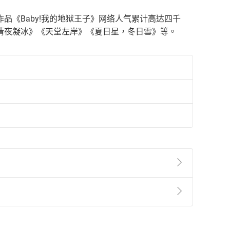
《Baby!我的地狱王子》网络人气累计高达四千
清夜凝冰》《天堂左岸》《夏日星，冬日雪》等。
準則
第
2
條第
5
款之規定，「非以有形媒介提供之數位
，不適用消保法第
19
條第
1
項七日內無條件退貨之規