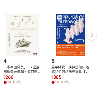
非以有形媒介提供之數位內容，消費者同意若訂購後
付款
方式
完成
訂單
中點選「瀏覽訂單明細」
>
「申請取消訂單
/
退
Payment
Complete
/退貨。
登入帳號，下載書籍後看書
4
5
6
一本書讀懂美元：9堂課
扁平時代：演算法如何限
本物
解析美元邏輯，如何影響
縮我們的品味與文化【電
說，
全球經濟和每個人的投資
子書】
來】
266
385
28
$
$
$
【電子書】
1
%
(賺
2
點)
1
%
(賺
3
點)
1
%