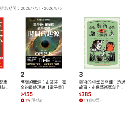
排名期間：2026/7/31 - 2026/8/6
訂購本店鋪之商品即代表知悉本店鋪所銷售之商品為電子書，屬
取電子書，不得請求退貨退款。
品
放入
購物車
登入
帳號
欲取消訂單或辦理退貨時，請登入樂天市場，並於「我的訂單」
Shopping cart
Login
將依您的申請進行審核，待審核通過後將為您辦理退款事宜。
市場須以整筆訂單為單位進行取消/退貨，恕無法以單支商品取消
如何開始使用？
.選擇閱讀載具
Step2.
2
3
X影集
時間的起源：史蒂芬．霍
藝術的40堂公開課：透過
蓄弒待
金的最終理論【電子書】
故事，走進藝術家創作現
場，看藝術如何誕生、如
455
385
$
$
何形塑人類生活【電子
1
%
(賺
4
點)
1
%
(賺
3
點)
書】