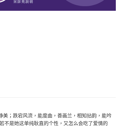
娟静美；跌宕风流，能度曲，善画兰，相知拈韵，能吟
。若不是她这单纯耿直的个性，又怎么会吃了爱情的