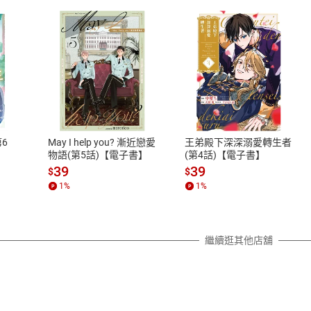
式
退換貨規範
、LINE PAY、AFTEE
本店是否提供消費者保護法七日猶
之權利，遽消費者保護法及通訊交
6
May I help you? 漸近戀愛
王弟殿下深深溺愛轉生者
除權合理例外情事適用準則，依商
物語(第5話)【電子書】
(第4話)【電子書】
質各有不同規定。詳細退換貨說明
39
39
$
$
照各商品說明。
1
%
1
%
詳細說明
繼續逛其他店舖