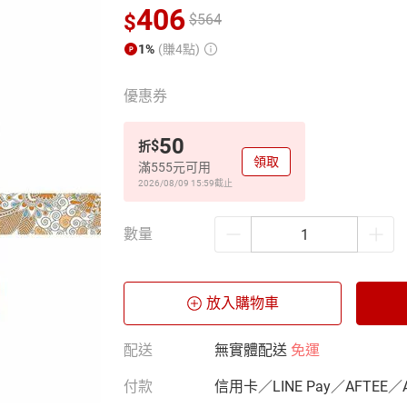
406
$
$
564
1%
(賺4點)
優惠券
50
$
折
領取
滿555元可用
2026/08/09 15:59
截止
數量
放入購物車
配送
無實體配送
免運
付款
信用卡／LINE Pay／AFTEE／