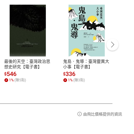
客服資訊
豫期
服務時間：週一到週五 10:00-12:00、
易解
13:00-17:00 (國定假日及例假日休息)
最後的天空：臺灣政治思
鬼島．鬼導：臺灣靈異大
中西
品性
客服電話：0080-1857077
想史研究【電子書】
小事【電子書】
子書
請參
客服信箱：
聯絡店家
546
336
32
$
$
$
1
%
(賺
5
點)
1
%
(賺
3
點)
1
%
由飛比價格提供的資訊