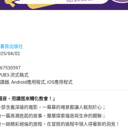
書房出版社
5/04/02
67530597
UB3-流式格式
, Android應用程式, iOS應用程式
福音，用講道來轉化教會！」
像一部含義深遠的電影，一幕幕的場景都讓人銘刻於心；
以像一篇高潮迭起的故事，層層探索福音與生命的關聯；
以是一趟精彩絕倫的旅程，在冒險的過程中領人得著新的洞見！