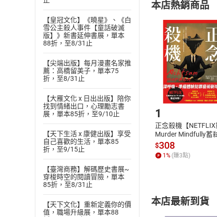
止
本店熱銷商品
(
二
)
消費者
且已下載
/
存
【皇冠文化】《曉星》、《白
挑選
商
雪公主殺人事件【童話破滅
退貨方式：您
版】》新書延伸書展，單本
Choose
88折，至8/31止
貨」，本店鋪
請注意，樂天
【尖端出版】每月漫畫名家推
購書後，
薦：高橋留美子，單本75
折，至8/31止
Step1
【大雁文化 x 日出出版】陪你
找到情緒出口，心理勵志書
1
展，單本85折，至9/10止
正念殺機【NETFLI
【天下生活 x 康健出版】享受
Murder Mindfully
自己喜歡的生活，單本85
發】【電子書】
308
$
折，至9/15止
1
%
(賺
3
點)
【臺灣商務】解碼歷史書展~
穿梭時空的閱讀冒險，單本
85折，至8/31止
本店最新到貨
【天下文化】重新定義你的價
值，職場升級展，單本88