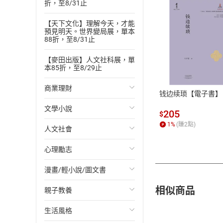
折，至8/31止
【天下文化】理解今天，才能
預見明天。世界變局展，單本
88折，至8/31止
付款方
【麥田出版】人文社科展，單
本85折，至8/29止
ATM轉帳、信用卡
商業理財
钱边续琐【電子書】
文學小說
投資理財
205
$
1
%
(賺
2
點)
人文社會
經濟/趨勢
歐美文學
心理勵志
財務/金融
日本文學
國際關係
漫畫/輕小說/圖文書
管理/領導
韓國文學
政治
心靈成長/情緒
相似商品
親子教養
職場工作術
華文文學
社會科學
人際關係
輕小說
生活風格
成功法
經典文學
台灣/中國歷史
兩性關係
奇幻/科幻
教育現場