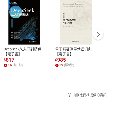
客服資訊
豫期
服務時間：週一到週五 10:00-12:00、
易解
13:00-17:00 (國定假日及例假日休息)
DeepSeek从入门到精通
量子精密测量术语词典
新西
品性
客服電話：0080-1857077
【電子書】
【電子書】
计研
請參
客服信箱：
聯絡店家
817
985
98
$
$
$
1
%
(賺
8
點)
1
%
(賺
9
點)
1
%
由飛比價格提供的資訊