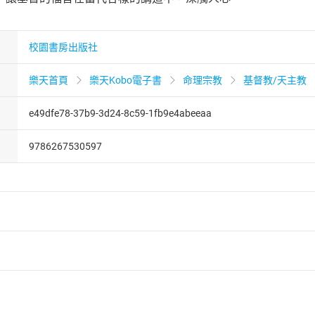
校園書房出版社
樂天首頁
樂天Kobo電子書
命理宗教
基督教/天主教
e49dfe78-37b9-3d24-8c59-1fb9e4abeeaa
9786267530597
者保護法
第
19
條第
1
項後段
暨
通訊交易解除權合理例外情事適用
供即為完成之線上服務，經消費者事先同意始提供。」 之商品