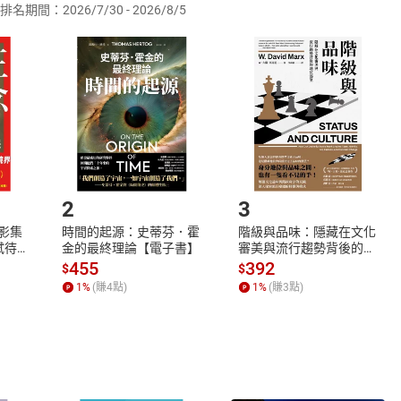
排名期間：2026/7/30 - 2026/8/5
訂購本店鋪之商品即代表知悉本店鋪所銷售之商品為電子書，屬
取電子書，不得請求退貨退款。
品
放入
購物車
登入
帳號
欲取消訂單或辦理退貨時，請登入樂天市場，並於「我的訂單」
Shopping cart
Login
將依您的申請進行審核，待審核通過後將為您辦理退款事宜。
市場須以整筆訂單為單位進行取消/退貨，恕無法以單支商品取消
如何開始使用？
.選擇閱讀載具
Step2.
2
3
X影集
時間的起源：史蒂芬．霍
階級與品味：隱藏在文化
蓄弒待
金的最終理論【電子書】
審美與流行趨勢背後的地
位渴望【電子書】
455
392
$
$
1
%
(賺
4
點)
1
%
(賺
3
點)