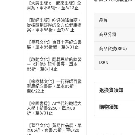
【大牌出版 x 一起來出版】全
書系，單本85折，至8/13止
品牌
【聯經出版】吃好油降血糖，
從控醣到舒壓的全方位健康提
案，單本85折，至7/31止
商品分類
【皇冠文化】東野圭吾紀念書
展，單本85折起，至8/31止
商品貨號(SKU)
【啟動文化】翻轉思維的練習
ISBN
－《利他》延伸書展，單本
85折，至8/14止
【橡樹林文化】一行禪師百歲
誕辰紀念書展，單本85折，
退換貨須知
至8/22止
【校園書房】AI世代的職場大
購物須知
人學！新書$250、單本88
退換貨規定：
折，至8/31止
(
一
)
依
消費
內容或一經提
【蓋亞文化】黃易作品展，單
本85折、套書75折，至8/20
購書須知
定。