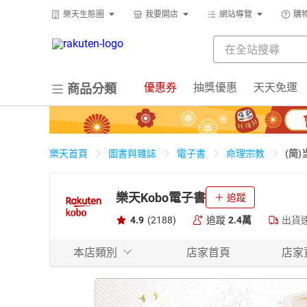
樂天生態圈
我要開店
網站導覽
購
優惠券
抽獎優惠
天天免運
商品分類
(简
樂天首頁
圖書與雜誌
電子書
命理宗教
樂天Kobo電子書
追蹤
4.9
(2188)
追蹤
2.4萬
出貨
本店類別
店家首頁
店家