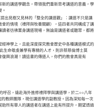
嶄新的講道學觀念，帶領我們重新思考講道的意義，學
變。
更提出見樹又見林的「整全的講道觀」：講道不只是講
教會的情境（禮拜與牧養關顧），這四者共同構成了講
讓讀者彷彿置身講道現場，無論是講道者或聽眾，都將
聖經神學上，且能深度探究教會歷史中各種講道模式的
如此生命敬虔兼學有專精的人才，則非蔡慈倫博士莫
會復興浪潮！讀這書的傳道人，你們的教會真是有
的呼召，遠赴海外進修禮拜學與講道學，於二○○八年
灣神學院的教師團隊，現任講道學的副教授。因為深知每一次
幫助所有華人的講道者在講道上能有所提升，期望透過