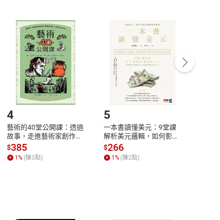
非以有形媒介提供之數位內容，消費者同意若訂購後
付款
方式
完成
訂單
中點選「瀏覽訂單明細」
>
「申請取消訂單
/
退
Payment
Complete
/退貨。
登入帳號，下載書籍後看書
4
5
6
藝術的40堂公開課：透過
一本書讀懂美元：9堂課
本物
故事，走進藝術家創作現
解析美元邏輯，如何影響
說，
場，看藝術如何誕生、如
全球經濟和每個人的投資
來】
385
266
28
$
$
$
何形塑人類生活【電子
【電子書】
1
%
(賺
3
點)
1
%
(賺
2
點)
1
%
書】