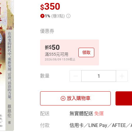
350
$
1%
(賺3點)
優惠券
50
$
折
領取
滿555元可用
2026/08/09 15:59
截止
數量
放入購物車
配送
無實體配送
免運
付款
信用卡／LINE Pay／AFTEE／