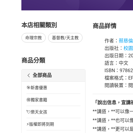
本店相關類別
商品詳情
命理宗教
基督教/天主教
作者：
蔡慈倫
出版社：
校園
出版日期：202
商品分類
語言：中文
ISBN：97862
全部商品
檔案格式：EP
閱讀裝置：閱讀器
🎯新書優惠
🉐獨家書籍
「說出信息，宣講
**講道，**可以
💘樂天女孩
**講道，**也可
⚡版權即將到期
**講道，**更可