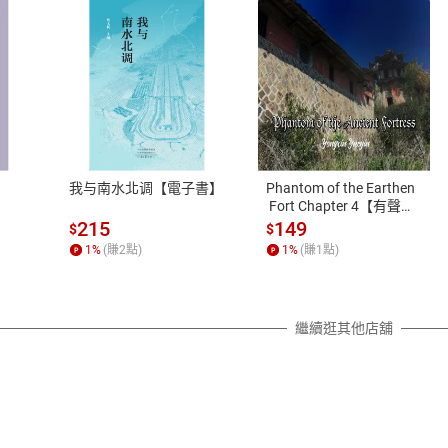
式
退換貨規範
、LINE PAY、AFTEE
本店是否提供消費者保護法七日猶
之權利，遽消費者保護法及通訊交
我与南水北调【電子書】
Phantom of the Earthen
除權合理例外情事適用準則，依商
 Fort Chapter 4【有聲
書】
質各有不同規定。詳細退換貨說明
215
149
$
$
照各商品說明。
1
%
(賺
2
點)
1
%
(賺
1
點)
詳細說明
繼續逛其他店舖