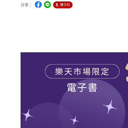
分享：
賺分紅