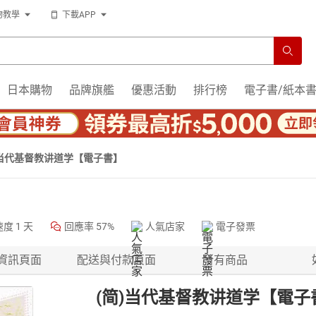
物教學
下載APP
日本購物
品牌旗艦
優惠活動
排行榜
電子書/紙本
)当代基督教讲道学【電子書】
速度
1 天
回應率
57%
人氣店家
電子發票
資訊頁面
配送與付款頁面
所有商品
(简)当代基督教讲道学【電子