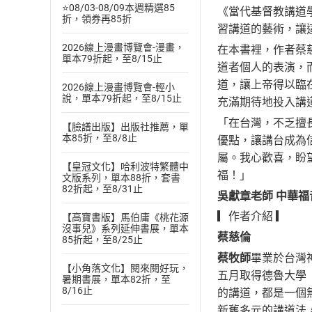
⭐08/03-08/09本週精選85
《當代基督教講道
折，領券再85折
習講道的藝術，讓
2026線上漫畫博覽會-漫畫，
在本書裡，作者蔡
單本79折起，至8/15止
道者個人的表演，
道，讓上帝得以臨
2026線上漫畫博覽會-輕小
說，單本79折起，至8/15止
充滿期待地投入講
「在台灣，不乏擅
【臉譜出版】出版社推薦，單
本85折，至8/8止
優點，讓講台成為
屬。我心歡喜，盼
【皇冠文化】哈利波特繁體中
福！」
文版系列，單本88折，套書
82折起，至8/31止
吳獻章老師
中華福
▎作者介紹 ▎
【高寶書版】馬伯庸《桃花源
沒事兒》系列延伸書展，單本
蔡慈倫
85折起，至8/25止
蔡牧師
畢業於台灣
【小角落文化】閱來閱好玩，
五月取得德魯大學（
暑期書展，單本82折，至
8/16止
的講道，都是一個
新舊多元的講道法