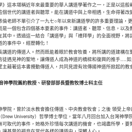
學》這本堪稱近年來最重要的華人講道學著作之一，正是以這般
這個世代的講道者與聽眾，能在講道中與上帝相遇，生命得著改
慈倫老師不單引介了一九七○年以來新講道學的許多重要理論，
而是一個包含四個基本要素的事件：講道者、聽眾、信息，以及
在其中。透過這一結合「講道學」與「禮拜學」的全面視野，將
道的事件中，經歷轉化！
長講道的傳道人。然而既能着眼於教會牧養，將所講的道建構在
信徒遇見神的聖地，讓傳道人成為神道的橋樑和復興的推手……
望主藉著這本書攪動傳道人，共同見證有效傳揚神道所掀起的教
音神學院舊約教授、研發部部長暨教牧博士科主任
神學院，曾於淡水教會擔任傳道、中央教會牧會；之後 領受上帝
Drew University）哲學博士學位，當年八月回台加入台
無可取代的事件，她格外珍惜每次講道的機會，也竭盡所學，要
，讓基督的福音在當代各樣的講道中，深觸人心。