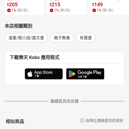
 4【有聲書】
205
215
149
$
$
$
1
%
(賺
2
點)
1
%
(賺
2
點)
1
%
(賺
1
點)
本店相關類別
漫畫/輕小說/圖文書
親子教養
有聲書
下載樂天 Kobo 應用程式
繼續逛其他店舖
相似商品
由飛比價格提供的資訊