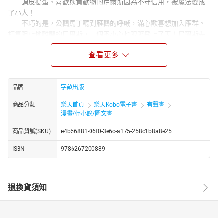
調皮搗蛋、喜歡欺負動物的尼爾斯因為不守信用，被魔法變成
了小人！
不巧的是，公鵝馬丁聽到雁鵝的呼喊，滿心歡喜想加入雁群。
打算阻止牠離開的尼爾斯，一個不小心也跟著飛上了天！尼爾斯先
後遇見了各式各樣的動物，機智而勇敢的克服了重重難關，也在冒
查看更多
險的過程中，學會更加同理他人的立場，了解自己出生的土地……
《騎鵝歷險記》原著作者拉格洛夫雖然行動不便，卻有著自由
的想像力與創造力。本書打破了教科書的僵化印象，融入地理人
文、動物和花草，以及大量童話和民間故事，傳達了對於人對自然
品牌
字畝出版
的關懷。以觸動人心的情節、淺白而生動的譬喻，讓世界萬千心靈
商品分類
樂天首頁
樂天Kobo電子書
有聲書
隨之翱翔，是充滿文學價值和藝術性的長篇童話小說。
漫畫/輕小說/圖文書
◎全書四十個章節，鞭辟入裡的情節，輕鬆聽七萬字故事！
商品貨號(SKU)
e4b56881-06f0-3e6c-a175-258c1b8a8e25
◎關鍵字：動物、成長、奇幻、冒險、勇氣、自然、獨立、關懷
----
ISBN
9786267200889
給的越少，想得越多－－騎鵝歷險記珍藏版有聲書 作者序
改寫《騎鵝歷險記》完整版時，我跟主編討論過，該給多少註解？
除了地圖，是否還要貼心的附上路線摘要？我的答案是：「給的越
退換貨須知
少，想得越多。」孩子們若真想知道椋鳥長什麼樣子，大可自行去
google；如果夠喜歡這個故事，會自己做出路線摘要圖。
我不想為孩子們畫重點，《騎鵝歷險記》經過百年的考驗，不