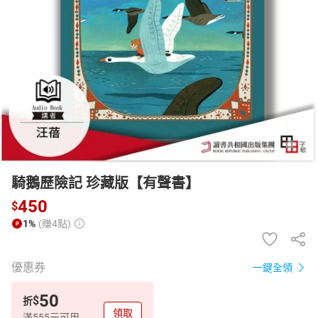
日本購物
電子/紙本書
HOT
騎鵝歷險記 珍藏版【有聲書】
450
$
1%
(賺4點)
優惠券
一鍵全領
50
$
折
領取
滿555元可用