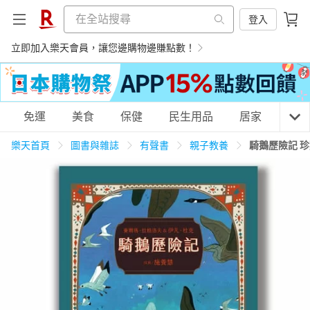
登入
立即加入樂天會員，讓您邊購物邊賺點數！
購物網分類
免運
美食
保健
民生用品
居家
3C
樂天首頁
圖書與雜誌
有聲書
親子教養
騎鵝歷險記 
天天免運
美食蛋糕
養生保健
民生用品
居家生活
3C家電
運動休閒
親子玩具
女裝
男裝
化妝保養
情趣用品