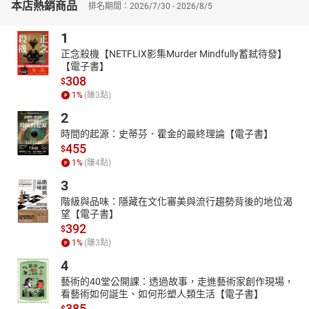
該只是本教科書，這是改寫的初衷。當我們準備做有聲書時，這個
本店熱銷商品
排名期間：2026/7/30 - 2026/8/5
問題再度浮現，該給多少？除了陪伴的功能，我們還想給孩子什
麼？
1
讀書是一種腦部運動，我們藉由文字看見色彩，聽到聲音，聞
正念殺機【NETFLIX影集Murder Mindfully蓄弒待發】
到味道，感受到痛楚……越有力量的文字，就越能啟動讀者的感官。
【電子書】
308
在這個影像掛帥的年代，我們已經剝奪了孩子太多的想像空間，替
$
他們想像出太多的東西。
1
%
(賺
3
點)
面對《騎鵝歷險記》這樣一部經典，我想保留它的文學性與想
2
像空間。因此，我們的有聲書，沒有華麗的音效，不是用劇本呈
時間的起源：史蒂芬．霍金的最終理論【電子書】
現，更不是多人的角色扮演。而是由專業的電台主持人汪蓓全文朗
455
$
讀，口白部分，也由她一人分飾多角。就像一位很會說故事的大姐
1
%
(賺
4
點)
姐，在耳邊活靈活現的說著故事。
3
孩子們只要窩在一個小小的角落，便能展開想像的雙翅，與尼
爾斯一起遨翔在瑞典的天空，進入一個純真的世界。真希望兒時的
階級與品味：隱藏在文化審美與流行趨勢背後的地位渴
望【電子書】
我，也能擁有這部有聲書。
392
$
「給的越少，想得越多」每個孩子的心中，都該有一部自己想
1
%
(賺
3
點)
像出來的《騎鵝歷險記》。
4
｜作者簡介｜
藝術的40堂公開課：透過故事，走進藝術家創作現場，
原著／賽爾瑪．拉格洛夫 （Selma Lagerlöf）
看藝術如何誕生、如何形塑人類生活【電子書】
首位獲得諾貝爾文學獎（一九〇九年）得主的瑞典作家，同時
385