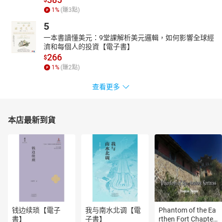
$
也是全球首位獲得諾貝爾文學獎的女性。
1
%
(賺
3
點)
一九〇二年，拉格洛夫受瑞典國家教師聯盟委託，為兒童編寫一部
5
以故事形式來介紹地理學、生物學和民俗學等知識的教科書。一九
一本書讀懂美元：9堂課解析美元邏輯，如何影響全球經
〇六年，這部兒童長篇小說《騎鵝歷險記》出版，大受歡迎。不但
濟和每個人的投資【電子書】
獲獎無數，還被翻譯成六十多種語言，在世界各國流傳，大江健三
266
$
郎、康拉德．勞倫茲等諾貝爾獎得主，也表示受到此作啟迪。除了
1
%
(賺
2
點)
《騎鵝歷險記》外，她的作品《耶路撒冷》被視為其藝術才華巔峰
之作，還有《基督的故事》、《傳說的書》等多部作品。
查看更多
拉格洛夫一生經歷兩次世界大戰，她除了從事寫作與教學，也
積極參與社會，爭取婦女選舉權，關心勞工、人權等議題，生平事
本店最新到貨
蹟與作品至今備受推崇。
改寫／施養慧
鹿港人，臺東大學兒童文學研究所畢業。賽爾瑪．拉格洛夫的
《騎鵝歷險記》是她最鍾愛的兒童文學作品，不但碩士論文以它為
題，更一往情深的投入不同版本的《騎鵝歷險記》改寫，是臺灣深
度且透徹閱讀探究《騎鵝歷險記》的「專家」之一。
曾獲九歌年度童話獎、臺東大學兒童文學獎。已出版《小青》、
《338號養寵物》、《好骨怪成妖記》、《不出聲的悄悄話》、《傑
钱边续琐【電子
我与南水北调【電
Phantom of the Ea
克，這真是太神奇了》；改寫短篇《騎鵝歷險記》（步步出版）。
書】
子書】
rthen Fort Chapter