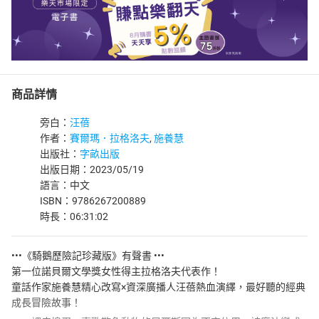
商品詳情
旁白：
汪蓓
作者：
賽爾瑪．拉格洛夫
,
施養慧
出版社：
字畝出版
出版日期：2023/05/19
語言：中文
ISBN：9786267200889
時長：06:31:02
•••《騎鵝歷險記珍藏版》有聲書 •••
第一位諾貝爾文學獎女性得主拉格洛夫代表作！
童話作家施養慧精心改寫×資深廣播人汪蓓熱血演繹，最好聽的經典
成長冒險故事！