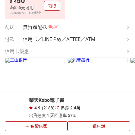
50
$
折
領取
滿555元可用
2026/08/09 15:59
截止
配送
無實體配送
免運
付款
信用卡／LINE Pay／AFTEE／ATM
信用卡優惠
樂天Kobo電子書
4.9
(2188)
追蹤
2.4萬
出貨速度
1 天
回應率
57%
追蹤店家
逛店舖