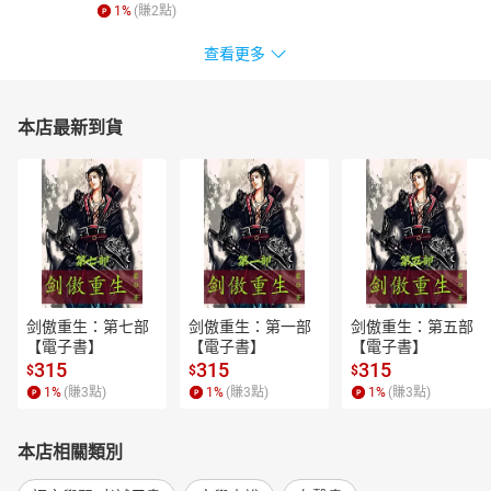
1
%
(賺
2
點)
查看更多
本店最新到貨
剑傲重生：第七部
剑傲重生：第一部
剑傲重生：第五部
【電子書】
【電子書】
【電子書】
315
315
315
$
$
$
1
%
(賺
3
點)
1
%
(賺
3
點)
1
%
(賺
3
點)
本店相關類別