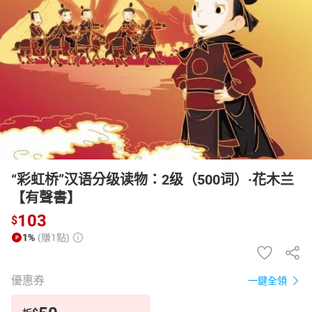
日本購物
電子/紙本書
HOT
“彩虹桥”汉语分级读物：2级（500词）·花木兰
【有聲書】
103
$
1%
(賺1點)
優惠券
一鍵全領