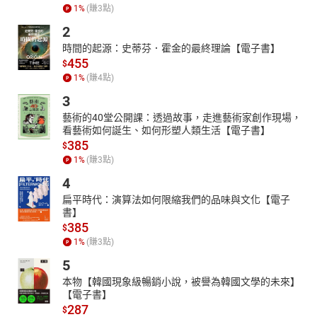
1
%
(賺
3
點)
2
時間的起源：史蒂芬．霍金的最終理論【電子書】
455
$
1
%
(賺
4
點)
3
藝術的40堂公開課：透過故事，走進藝術家創作現場，
看藝術如何誕生、如何形塑人類生活【電子書】
385
$
1
%
(賺
3
點)
4
扁平時代：演算法如何限縮我們的品味與文化【電子
書】
385
$
1
%
(賺
3
點)
5
本物【韓國現象級暢銷小說，被譽為韓國文學的未來】
【電子書】
287
$