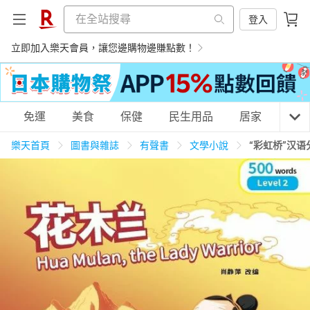
登入
立即加入樂天會員，讓您邊購物邊賺點數！
購物網分類
免運
美食
保健
民生用品
居家
3C
樂天首頁
圖書與雜誌
有聲書
文學小說
“彩虹桥”汉语
天天免運
美食蛋糕
養生保健
民生用品
居家生活
3C家電
運動休閒
親子玩具
女裝
男裝
化妝保養
情趣用品