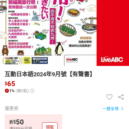
日本購物
電子/紙本書
HOT
互動日本語2024年9月號【有聲書】
65
$
1%
(賺0點)
優惠券
一鍵全領
50
$
折
領取
滿555元可用