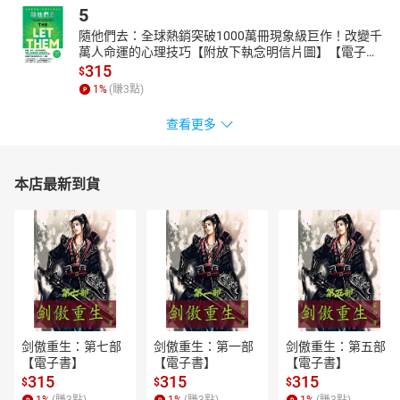
5
隨他們去：全球熱銷突破1000萬冊現象級巨作！改變千
萬人命運的心理技巧【附放下執念明信片圖】【電子
書】
315
$
1
%
(賺
3
點)
查看更多
本店最新到貨
剑傲重生：第七部
剑傲重生：第一部
剑傲重生：第五部
【電子書】
【電子書】
【電子書】
315
315
315
$
$
$