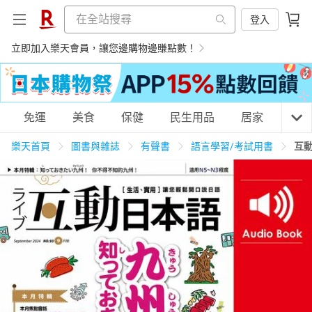
登入
立即加入樂天會員，讓您邊購物邊賺點數！
購物網分類
免運
美食
保健
民生用品
居家
3C
樂天首頁
圖書與雜誌
有聲書
語言學習/考試用書
互動
天天免運
美食蛋糕
養生保健
民生用品
居家生活
3C家電
運動休閒
親子玩具
女裝
男裝
化妝保養
情趣用品