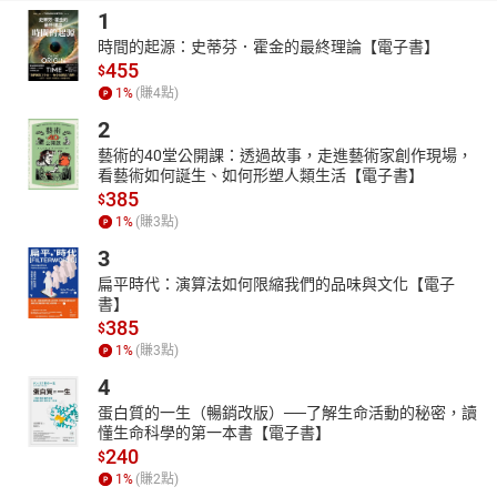
1
時間的起源：史蒂芬．霍金的最終理論【電子書】
455
$
1
%
(賺
4
點)
2
藝術的40堂公開課：透過故事，走進藝術家創作現場，
看藝術如何誕生、如何形塑人類生活【電子書】
385
$
1
%
(賺
3
點)
3
扁平時代：演算法如何限縮我們的品味與文化【電子
書】
385
$
1
%
(賺
3
點)
4
蛋白質的一生（暢銷改版）──了解生命活動的秘密，讀
懂生命科學的第一本書【電子書】
240
$
1
%
(賺
2
點)