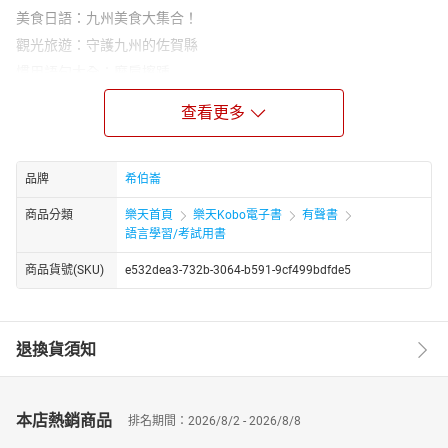
美食日語：九州美食大集合！
觀光旅遊：守護九州的佐賀縣
慣用語句大全：摩肩擦踵
日本故事集：十傳與日見的狐狸
查看更多
遊台灣學日文：追尋香蕉與台日之間的歷史
流行語精選：就是○歲小孩嘛／開朗角
日本趨勢大搜查：大受歡迎的水果糖！
品牌
希伯崙
經典日劇語錄：大戀愛～與忘記我的你～
商品分類
樂天首頁
樂天Kobo電子書
有聲書
日本娛樂最前線：細膩而具有力道的演技 戶田惠梨香
語言學習/考試用書
主題式真人會話：兌換日圓時的說法
商品貨號(SKU)
e532dea3-732b-3064-b591-9cf499bdfde5
哪裡不對勁：用「屋」來表示性格
文法句型一本通：各種表示「並列」的說法
★電子書無提供點讀功能及互動學習軟體下載。
退換貨須知
本店熱銷商品
排名期間：2026/8/2 - 2026/8/8