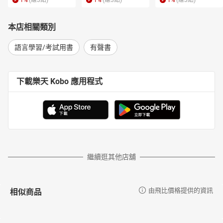
1
%
(賺
3
點)
1
%
(賺
3
點)
1
%
(賺
3
點)
本店相關類別
語言學習/考試用書
有聲書
下載樂天 Kobo 應用程式
繼續逛其他店舖
相似商品
由飛比價格提供的資訊