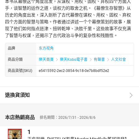
本书从幕僚这个角度出发，从谋权、用权、固权、弃权四个方面入
手，谈智慧的运作之道，谈权力的取舍之机。《幕僚生存智慧》从
历史的角度出发，深入剖析了古代幕僚在谋权、用权、固权、弃权
四个方面的智慧与策略。作者通过讲述一个个幕僚策划的故事，展
现了他们如何指点迷津、扭转乾坤、决胜千里。这些故事不仅充满
了智慧与权谋，还揭示了古代政治斗争的复杂性和残酷性。
品牌
东方视角
商品分類
樂天首頁
樂天Kobo電子書
有聲書
人文社會
商品貨號(SKU)
e5415592-2ec2-3854-9c18-0e7b8bdf52e2
退換貨須知
本店熱銷商品
排名期間：2026/7/31 - 2026/8/6
1
正念殺機【NETFLIX影集Murder Mindfully蓄弒待發】