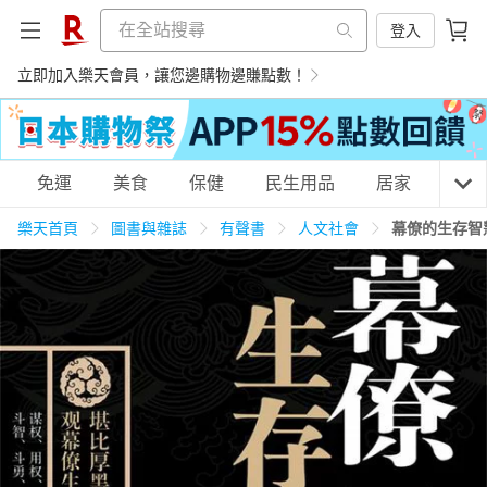
登入
立即加入樂天會員，讓您邊購物邊賺點數！
購物網分類
免運
美食
保健
民生用品
居家
3C
樂天首頁
圖書與雜誌
有聲書
人文社會
幕僚的生存智
天天免運
美食蛋糕
養生保健
民生用品
居家生活
3C家電
運動休閒
親子玩具
女裝
男裝
化妝保養
情趣用品