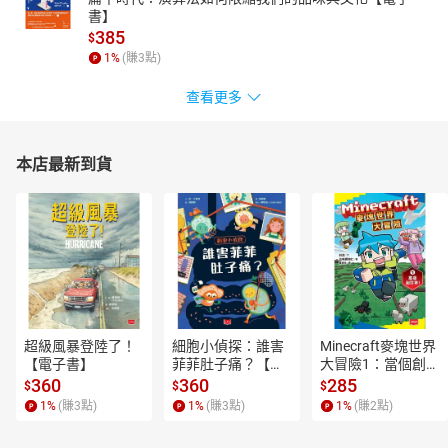
書】
385
$
1
%
(賺
3
點)
查看更多
本店最新到貨
超級風暴登陸了！
細胞小偵探：誰害
Minecraft麥塊世界
【電子書】
菲菲肚子痛？【電
大冒險1：當個創世
子書】
神！【電子書】
360
360
285
$
$
$
1
%
(賺
3
點)
1
%
(賺
3
點)
1
%
(賺
2
點)