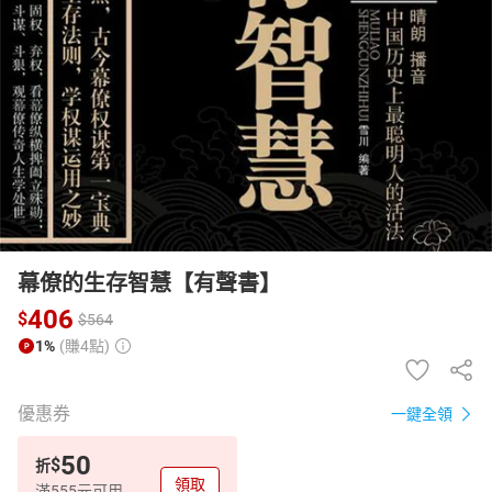
日本購物
電子/紙本書
HOT
幕僚的生存智慧【有聲書】
406
$
$
564
1%
(賺4點)
優惠券
一鍵全領
50
$
折
領取
滿555元可用