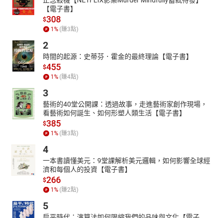
【電子書】
308
$
1
%
(賺
3
點)
2
時間的起源：史蒂芬．霍金的最終理論【電子書】
455
$
1
%
(賺
4
點)
3
藝術的40堂公開課：透過故事，走進藝術家創作現場，
看藝術如何誕生、如何形塑人類生活【電子書】
385
$
1
%
(賺
3
點)
4
一本書讀懂美元：9堂課解析美元邏輯，如何影響全球經
濟和每個人的投資【電子書】
266
$
1
%
(賺
2
點)
5
扁平時代：演算法如何限縮我們的品味與文化【電子