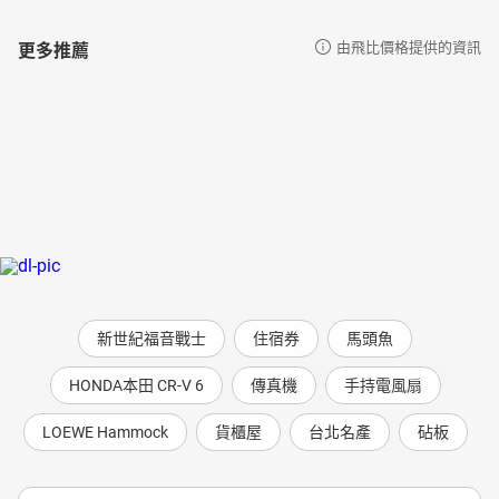
更多推薦
由飛比價格提供的資訊
新世紀福音戰士
住宿券
馬頭魚
HONDA本田 CR-V 6
傳真機
手持電風扇
LOEWE Hammock
貨櫃屋
台北名產
砧板