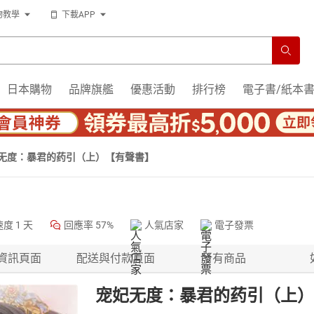
物教學
下載APP
日本購物
品牌旗艦
優惠活動
排行榜
電子書/紙本
无度：暴君的药引（上）【有聲書】
速度
1 天
回應率
57%
人氣店家
電子發票
資訊頁面
配送與付款頁面
所有商品
宠妃无度：暴君的药引（上）