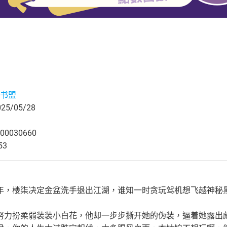
书盟
5/05/28
00030660
53
年，楼柒决定金盆洗手退出江湖，谁知一时贪玩驾机想飞越神秘
努力扮柔弱装装小白花，他却一步步撕开她的伪装，逼着她露出