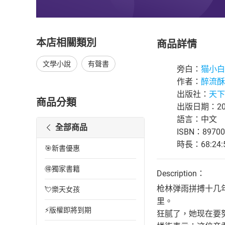
本店相關類別
商品詳情
文學小說
有聲書
旁白：
猫小白
作者：
醉流酥
出版社：
天下
商品分類
出版日期：202
語言：中文
全部商品
ISBN：89700
時長：68:24:
🎯新書優惠
🉐獨家書籍
Description：
枪林弹雨拼搏十几
💘樂天女孩
里。
⚡版權即將到期
狂腻了，她现在要