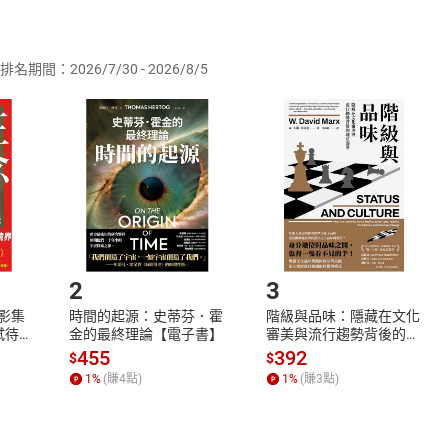
供即為完成之線上服務，經消費者事先同意始提供。」 之商品
排名期間：2026/7/30 - 2026/8/5
訂購本店鋪之商品即代表知悉本店鋪所銷售之商品為電子書，屬
取電子書，不得請求退貨退款。
品
放入
購物車
登入
帳號
欲取消訂單或辦理退貨時，請登入樂天市場，並於「我的訂單」
Shopping cart
Login
將依您的申請進行審核，待審核通過後將為您辦理退款事宜。
市場須以整筆訂單為單位進行取消/退貨，恕無法以單支商品取消
如何開始使用？
.選擇閱讀載具
Step2.
2
3
X影集
時間的起源：史蒂芬．霍
階級與品味：隱藏在文化
蓄弒待
金的最終理論【電子書】
審美與流行趨勢背後的地
位渴望【電子書】
455
392
$
$
1
%
(賺
4
點)
1
%
(賺
3
點)