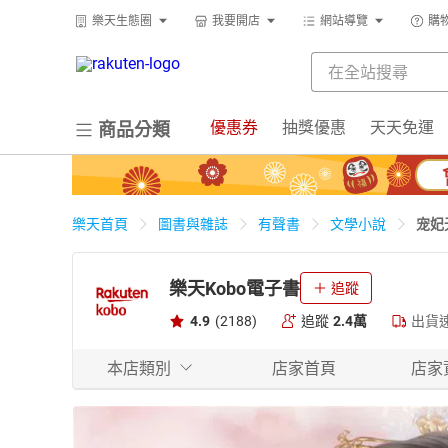
樂天生態圈
我要開店
網站導覽
購
優惠券
抽獎優惠
天天免運
商品分類
宠妃
樂天首頁
圖書與雜誌
有聲書
文學小說
樂天Kobo電子書
追蹤
4.9
(2188)
追蹤
2.4萬
出貨
本店類別
店家首頁
店家