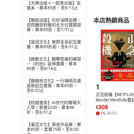
【大牌出版 x 一起來出版】全
內容或一經提
書系，單本85折，至8/13止
購書須知
定。
本店熱銷商品
【聯經出版】吃好油降血糖，
(
二
)
消費者
從控醣到舒壓的全方位健康提
且已下載
/
存
案，單本85折，至7/31止
挑選
商
退貨方式：您
Choose
【皇冠文化】東野圭吾紀念書
貨」，本店鋪
展，單本85折起，至8/31止
請注意，樂天
購書後，
【啟動文化】翻轉思維的練習
－《利他》延伸書展，單本
85折，至8/14止
Step1
【橡樹林文化】一行禪師百歲
1
誕辰紀念書展，單本85折，
至8/22止
正念殺機【NETFLI
Murder Mindfully
【校園書房】AI世代的職場大
發】【電子書】
308
$
人學！新書$250、單本88
折，至8/31止
1
%
(賺
3
點)
【蓋亞文化】黃易作品展，單
本85折、套書75折，至8/20