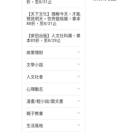
折，至8/31止
【天下文化】理解今天，才能
預見明天。世界變局展，單本
88折，至8/31止
【麥田出版】人文社科展，單
本85折，至8/29止
商業理財
文學小說
投資理財
人文社會
經濟/趨勢
歐美文學
心理勵志
財務/金融
日本文學
國際關係
漫畫/輕小說/圖文書
管理/領導
韓國文學
政治
心靈成長/情緒
親子教養
職場工作術
華文文學
社會科學
人際關係
輕小說
生活風格
成功法
經典文學
台灣/中國歷史
兩性關係
奇幻/科幻
教育現場