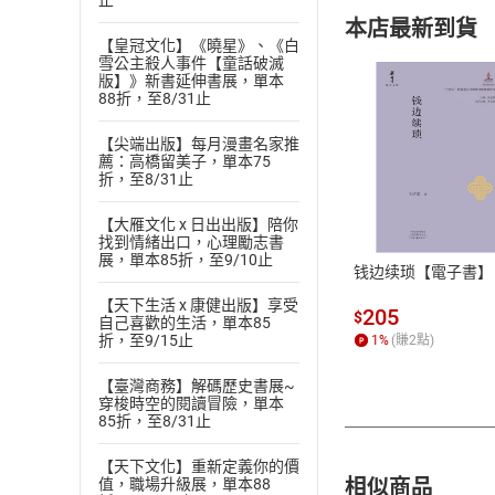
止
本店最新到貨
【皇冠文化】《曉星》、《白
雪公主殺人事件【童話破滅
版】》新書延伸書展，單本
88折，至8/31止
【尖端出版】每月漫畫名家推
薦：高橋留美子，單本75
付款方
折，至8/31止
【大雁文化 x 日出出版】陪你
ATM轉帳、信用卡
找到情緒出口，心理勵志書
展，單本85折，至9/10止
钱边续琐【電子書】
【天下生活 x 康健出版】享受
205
$
自己喜歡的生活，單本85
折，至9/15止
1
%
(賺
2
點)
【臺灣商務】解碼歷史書展~
穿梭時空的閱讀冒險，單本
85折，至8/31止
【天下文化】重新定義你的價
相似商品
值，職場升級展，單本88