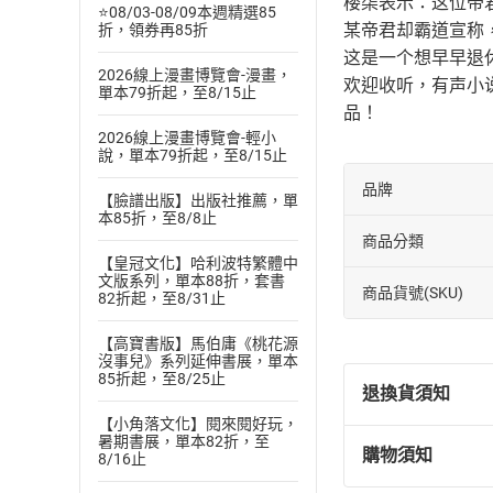
楼柒表示：这位帝
⭐08/03-08/09本週精選85
某帝君却霸道宣称
折，領券再85折
这是一个想早早退
2026線上漫畫博覽會-漫畫，
欢迎收听，有声小
單本79折起，至8/15止
品！
2026線上漫畫博覽會-輕小
說，單本79折起，至8/15止
品牌
【臉譜出版】出版社推薦，單
本85折，至8/8止
商品分類
【皇冠文化】哈利波特繁體中
文版系列，單本88折，套書
商品貨號(SKU)
82折起，至8/31止
【高寶書版】馬伯庸《桃花源
沒事兒》系列延伸書展，單本
85折起，至8/25止
退換貨須知
【小角落文化】閱來閱好玩，
暑期書展，單本82折，至
購物須知
8/16止
退換貨規定：
(
一
)
依
消費