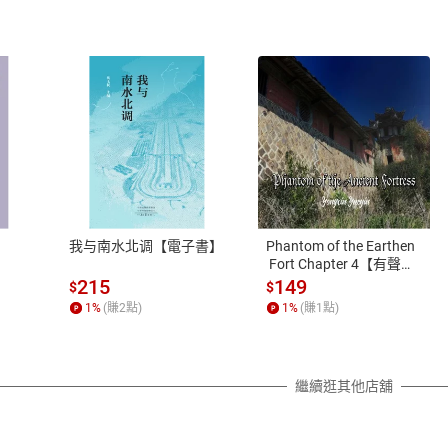
式
退換貨規範
、LINE PAY、AFTEE
本店是否提供消費者保護法七日猶
之權利，遽消費者保護法及通訊交
我与南水北调【電子書】
Phantom of the Earthen
除權合理例外情事適用準則，依商
 Fort Chapter 4【有聲
書】
質各有不同規定。詳細退換貨說明
215
149
$
$
照各商品說明。
1
%
(賺
2
點)
1
%
(賺
1
點)
詳細說明
繼續逛其他店舖