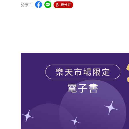
分享：
賺分紅