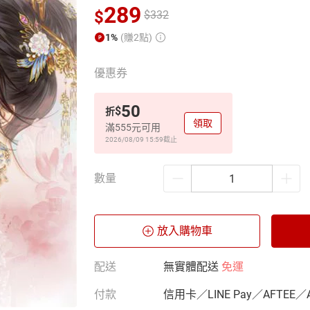
289
$
$
332
1%
(賺2點)
優惠券
50
$
折
領取
滿555元可用
2026/08/09 15:59
截止
數量
放入購物車
配送
無實體配送
免運
付款
信用卡／LINE Pay／AFTEE／