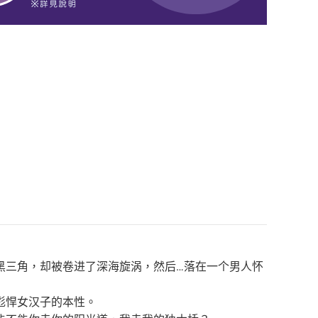
黑三角，却被卷进了深海旋涡，然后…落在一个男人怀
彪悍女汉子的本性。