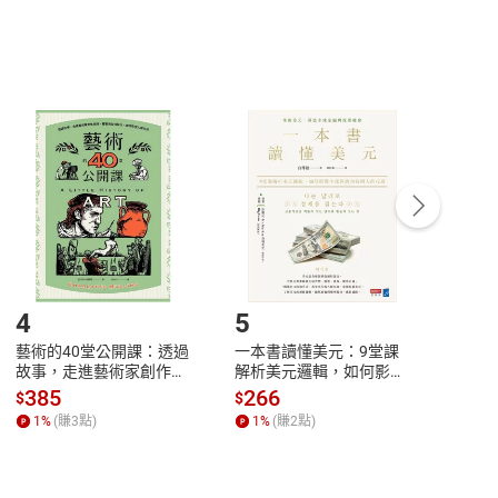
，不適用消保法第
19
條第
1
項七日內無條件退貨之規
非以有形媒介提供之數位內容，消費者同意若訂購後
付款
方式
完成
訂單
中點選「瀏覽訂單明細」
>
「申請取消訂單
/
退
Payment
Complete
/退貨。
登入帳號，下載書籍後看書
4
5
6
藝術的40堂公開課：透過
一本書讀懂美元：9堂課
本物
故事，走進藝術家創作現
解析美元邏輯，如何影響
說，
場，看藝術如何誕生、如
全球經濟和每個人的投資
來】
385
266
28
$
$
$
何形塑人類生活【電子
【電子書】
1
%
(賺
3
點)
1
%
(賺
2
點)
1
%
書】