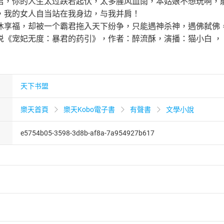
君，你的人生太过跌宕起伏，太多腥风血雨，本姑娘不想玩啊，
，我的女人自当站在我身边，与我并肩！
休享福，却被一个霸君拖入天下纷争，只能遇神杀神，遇佛弑佛
说《宠妃无度：暴君的药引》，作者：醉流酥，演播：猫小白 ，
天下书盟
樂天首頁
樂天Kobo電子書
有聲書
文學小說
e5754b05-3598-3d8b-af8a-7a954927b617
者保護法
第
19
條第
1
項後段
暨
通訊交易解除權合理例外情事適用