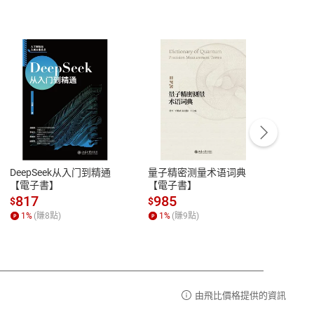
客服資訊
豫期
服務時間：週一到週五 10:00-12:00、
易解
13:00-17:00 (國定假日及例假日休息)
DeepSeek从入门到精通
量子精密测量术语词典
新西
品性
客服電話：0080-1857077
【電子書】
【電子書】
计研
請參
客服信箱：
聯絡店家
817
985
98
$
$
$
1
%
(賺
8
點)
1
%
(賺
9
點)
1
%
由飛比價格提供的資訊