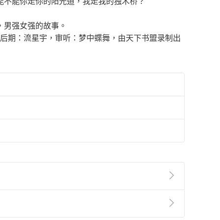
能不能你走你的阳光道，我走我的独木桥？
，男强女强的故事。
 后期：流星宇，审听：梦中蝶舞，由天下书盟录制出
準則
第
2
條第
5
款之規定，「非以有形媒介提供之數位