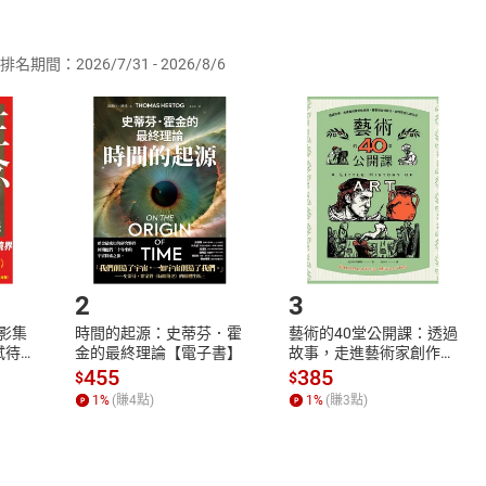
供即為完成之線上服務，經消費者事先同意始提供。」 之商品
排名期間：2026/7/31 - 2026/8/6
訂購本店鋪之商品即代表知悉本店鋪所銷售之商品為電子書，屬
取電子書，不得請求退貨退款。
品
放入
購物車
登入
帳號
欲取消訂單或辦理退貨時，請登入樂天市場，並於「我的訂單」
Shopping cart
Login
將依您的申請進行審核，待審核通過後將為您辦理退款事宜。
市場須以整筆訂單為單位進行取消/退貨，恕無法以單支商品取消
如何開始使用？
.選擇閱讀載具
Step2.
2
3
X影集
時間的起源：史蒂芬．霍
藝術的40堂公開課：透過
蓄弒待
金的最終理論【電子書】
故事，走進藝術家創作現
場，看藝術如何誕生、如
455
385
$
$
何形塑人類生活【電子
1
%
(賺
4
點)
1
%
(賺
3
點)
書】