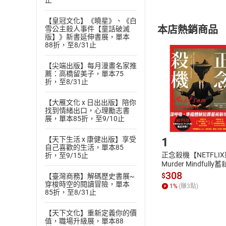
止
內容或一經提
購書須知
定。
【皇冠文化】《曉星》、《白
本店熱銷商品
雪公主殺人事件【童話破滅
(
二
)
消費者
版】》新書延伸書展，單本
且已下載
/
存
88折，至8/31止
挑選
商
退貨方式：您
Choose
【尖端出版】每月漫畫名家推
貨」，本店鋪
薦：高橋留美子，單本75
折，至8/31止
請注意，樂天
購書後，
【大雁文化 x 日出出版】陪你
找到情緒出口，心理勵志書
展，單本85折，至9/10止
Step1
1
【天下生活 x 康健出版】享受
自己喜歡的生活，單本85
正念殺機【NETFLI
折，至9/15止
Murder Mindfully
發】【電子書】
308
$
【臺灣商務】解碼歷史書展~
穿梭時空的閱讀冒險，單本
1
%
(賺
3
點)
85折，至8/31止
【天下文化】重新定義你的價
值，職場升級展，單本88