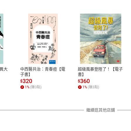
式
退換貨規範
、LINE PAY、AFTEE
本店是否提供消費者保護法七日猶
之權利，遽消費者保護法及通訊交
異大
中西醫共治：青春痘【電
超級風暴登陸了！【電子
除權合理例外情事適用準則，依商
子書】
書】
質各有不同規定。詳細退換貨說明
320
360
$
$
照各商品說明。
1
%
(賺
3
點)
1
%
(賺
3
點)
詳細說明
繼續逛其他店舖