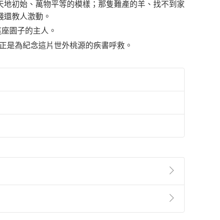
天地初始、萬物平等的模樣；那隻難產的羊、找不到家
錢還教人激動。
這座園子的主人。
》正是為紀念這片世外桃源的疾書呼救。
準則
第
2
條第
5
款之規定，「非以有形媒介提供之數位