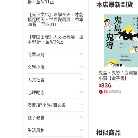
折，至8/31止
本店最新到貨
【天下文化】理解今天，才能
預見明天。世界變局展，單本
88折，至8/31止
【麥田出版】人文社科展，單
本85折，至8/29止
付款方
商業理財
ATM轉帳、信用卡
文學小說
投資理財
鬼島．鬼導：臺灣靈
小事【電子書】
人文社會
經濟/趨勢
歐美文學
336
$
1
%
(賺
3
點)
心理勵志
財務/金融
日本文學
國際關係
漫畫/輕小說/圖文書
管理/領導
韓國文學
政治
心靈成長/情緒
親子教養
職場工作術
華文文學
社會科學
人際關係
輕小說
生活風格
成功法
經典文學
台灣/中國歷史
兩性關係
奇幻/科幻
教育現場
相似商品