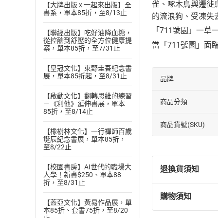
雀、啄木鳥與遷徙
【大牌出版 x 一起來出版】全
書系，單本85折，至8/13止
的流浪狗、受凍失
「711號園」一
【聯經出版】吃好油降血糖，
從控醣到舒壓的全方位健康提
當「711號園」
案，單本85折，至7/31止
【皇冠文化】東野圭吾紀念書
展，單本85折起，至8/31止
品牌
【啟動文化】翻轉思維的練習
商品分類
－《利他》延伸書展，單本
85折，至8/14止
商品貨號(SKU)
【橡樹林文化】一行禪師百歲
誕辰紀念書展，單本85折，
至8/22止
【校園書房】AI世代的職場大
退換貨須知
人學！新書$250、單本88
折，至8/31止
購物須知
退換貨規定：
【蓋亞文化】黃易作品展，單
本85折、套書75折，至8/20
(
一
)
依
消費