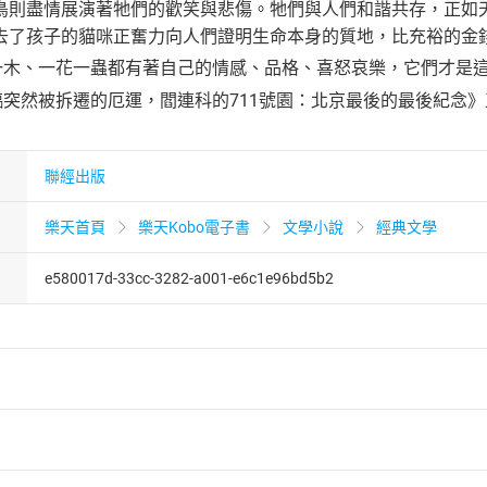
鳥則盡情展演著牠們的歡笑與悲傷。牠們與人們和諧共存，正如
去了孩子的貓咪正奮力向人們證明生命本身的質地，比充裕的金
草一木、一花一蟲都有著自己的情感、品格、喜怒哀樂，它們才是
面臨突然被拆遷的厄運，閻連科的711號園：北京最後的最後紀念
聯經出版
樂天首頁
樂天Kobo電子書
文學小說
經典文學
e580017d-33cc-3282-a001-e6c1e96bd5b2
者保護法
第
19
條第
1
項後段
暨
通訊交易解除權合理例外情事適用