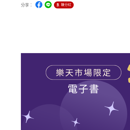
分享：
賺分紅