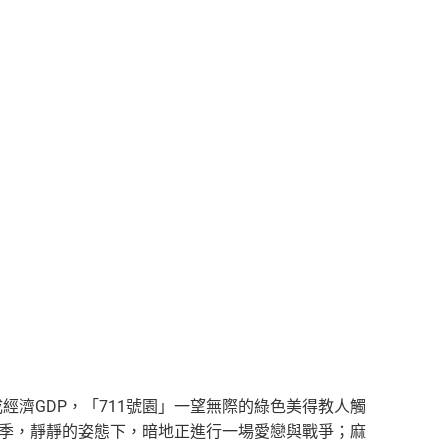
經濟GDP，「711號園」一望無際的綠色美得教人觸
四季，靜靜的姿態下，暗地正進行一場愛戀與戰爭；麻