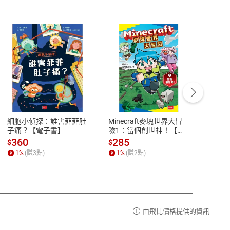
客服資訊
豫期
服務時間：週一到週五 10:00-12:00、
易解
13:00-17:00 (國定假日及例假日休息)
細胞小偵探：誰害菲菲肚
Minecraft麥塊世界大冒
小羱
品性
客服電話：0080-1857077
子痛？【電子書】
險1：當個創世神！【電
【電
子書】
請參
客服信箱：
聯絡店家
360
285
31
$
$
$
1
%
(賺
3
點)
1
%
(賺
2
點)
1
%
由飛比價格提供的資訊