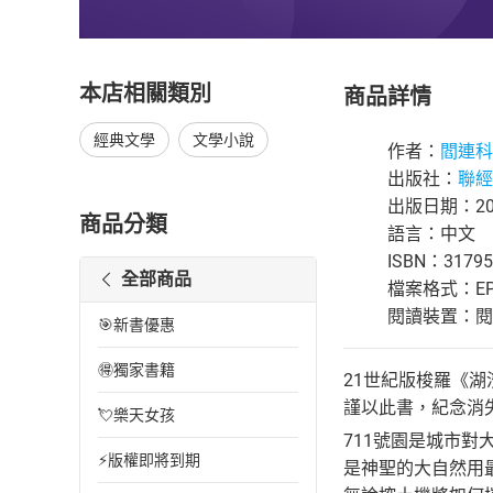
本店相關類別
商品詳情
經典文學
文學小說
作者：
閻連科
出版社：
聯經
出版日期：201
商品分類
語言：中文
ISBN：31795
全部商品
檔案格式：EP
閱讀裝置：閱讀器
🎯新書優惠
🉐獨家書籍
21世紀版梭羅《湖
謹以此書，紀念消
💘樂天女孩
711號園是城市對
⚡版權即將到期
是神聖的大自然用