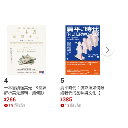
，不適用消保法第
19
條第
1
項七日內無條件退貨之規
非以有形媒介提供之數位內容，消費者同意若訂購後
付款
方式
完成
訂單
中點選「瀏覽訂單明細」
>
「申請取消訂單
/
退
Payment
Complete
/退貨。
登入帳號，下載書籍後看書
4
5
6
一本書讀懂美元：9堂課
扁平時代：演算法如何限
本物
解析美元邏輯，如何影響
縮我們的品味與文化【電
說，
全球經濟和每個人的投資
子書】
來】
266
385
28
$
$
$
【電子書】
1
%
(賺
2
點)
1
%
(賺
3
點)
1
%