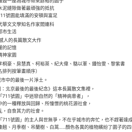
摧毀一座為城市帶來餘裕的園子
水泥縫隙做著最頑強的抵抗
11號園能填滿的安頓與富足
代華文文學知名作家閻連科
都市生活
最感人的長篇散文大作
麗的記憶
精神家園
李桐豪、房慧真、柯裕棻、紀大偉、駱以軍、鍾怡雯、黎紫書
名排列按筆畫順序）
城市中的最後一片淨土。
號園：北京最後的最後紀念》這本長篇散文集裡，
「711號園」中迷戀自然的「精神病患者」，
中的一種釋放與回歸、所憧憬的桃花源社會，
亂，自食其力的社會。
711號園」的主人與世無爭，不在乎城市的奔忙，也不趕著達成
連翹、月季樹、吊蘭樹、白蒿……顏色各異的植物繽紛了園子的