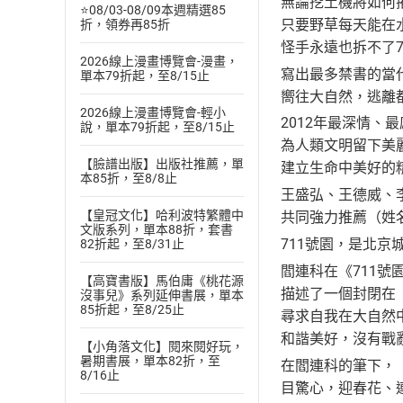
無論挖土機將如何
⭐08/03-08/09本週精選85
只要野草每天能在
折，領券再85折
怪手永遠也拆不了7
2026線上漫畫博覽會-漫畫，
寫出最多禁書的當
單本79折起，至8/15止
嚮往大自然，逃離
2026線上漫畫博覽會-輕小
2012年最深情、
說，單本79折起，至8/15止
為人類文明留下美
【臉譜出版】出版社推薦，單
建立生命中美好的
本85折，至8/8止
王盛弘、王德威、
【皇冠文化】哈利波特繁體中
共同強力推薦（姓
文版系列，單本88折，套書
711號園，是北京
82折起，至8/31止
閻連科在《711
【高寶書版】馬伯庸《桃花源
描述了一個封閉在
沒事兒》系列延伸書展，單本
85折起，至8/25止
尋求自我在大自然
和諧美好，沒有戰
【小角落文化】閱來閱好玩，
暑期書展，單本82折，至
在閻連科的筆下，「
8/16止
目驚心，迎春花、