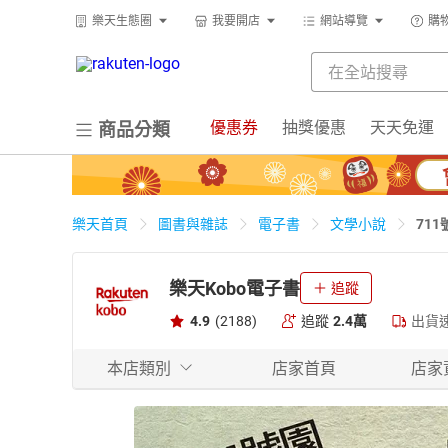
樂天生態圈
我要開店
網站導覽
購
優惠券
抽獎優惠
天天免運
商品分類
71
樂天首頁
圖書與雜誌
電子書
文學小說
樂天Kobo電子書
追蹤
4.9
(2188)
追蹤
2.4萬
出貨
本店類別
店家首頁
店家