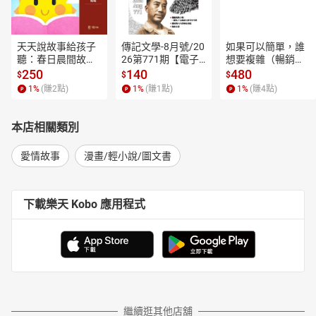
天天說故事給孩子
傳記文學-8月號/20
如果可以簡單，誰
聽：春日晨間故事
26第771期【電子
想要複雜（暢銷經
【有聲書】
書】
典新編版）【電子
250
140
480
$
$
$
書】
1
%
(賺
2
點)
1
%
(賺
1
點)
1
%
(賺
4
點)
本店相關類別
愛情故事
漫畫/輕小說/圖文書
下載樂天 Kobo 應用程式
繼續逛其他店舖