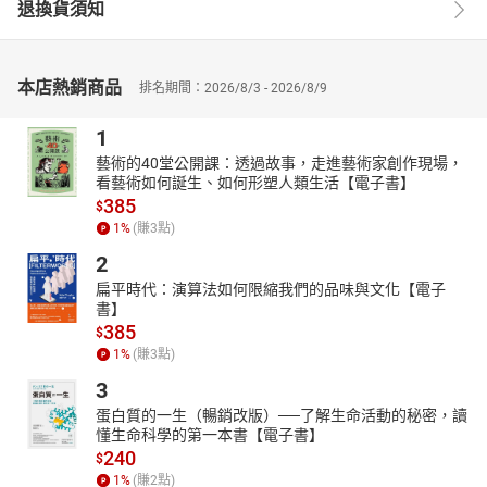
退換貨須知
本店熱銷商品
排名期間：2026/8/3 - 2026/8/9
1
藝術的40堂公開課：透過故事，走進藝術家創作現場，
看藝術如何誕生、如何形塑人類生活【電子書】
385
$
1
%
(賺
3
點)
2
扁平時代：演算法如何限縮我們的品味與文化【電子
書】
385
$
1
%
(賺
3
點)
3
蛋白質的一生（暢銷改版）──了解生命活動的秘密，讀
懂生命科學的第一本書【電子書】
240
$
1
%
(賺
2
點)