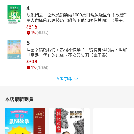
4
隨他們去：全球熱銷突破1000萬冊現象級巨作！改變千
萬人命運的心理技巧【附放下執念明信片圖】【電子
書】
315
$
1
%
(賺
3
點)
5
理當幸福的我們，為何不快樂？：從精神科角度，理解
「富足一代」的焦慮、不安與失落【電子書】
308
$
1
%
(賺
3
點)
查看更多
本店最新到貨