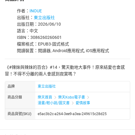
作者：
INOUE
出版社：
東立出版社
出版日期：2026/06/10
語言：中文
ISBN：3086260260601
檔案格式：EPUB3-固式格式
閱讀裝置：閱讀器, Android應用程式, iOS應用程式
《#辣妹與辣妹的百合》#14，驚天動地大事件！原來結愛也會感
冒！不得不分離的兩人會感到寂寞嗎？
品牌
東立出版社
商品分類
樂天首頁
樂天Kobo電子書
漫畫/輕小說/圖文書
愛情故事
商品貨號(SKU)
e5ac3b2c-a264-3ee9-a3ea-249615c28d25