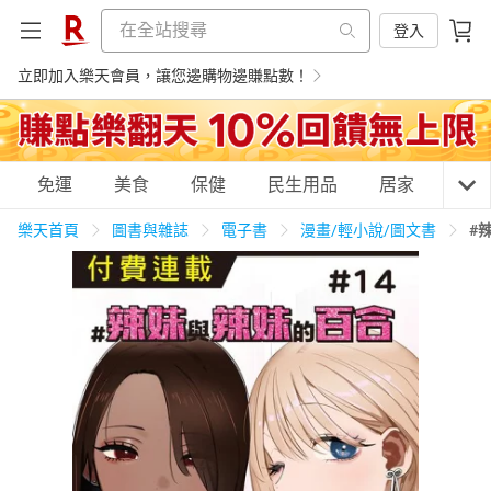
登入
立即加入樂天會員，讓您邊購物邊賺點數！
購物網分類
免運
美食
保健
民生用品
居家
3C
樂天首頁
圖書與雜誌
電子書
漫畫/輕小說/圖文書
#
天天免運
美食蛋糕
養生保健
民生用品
居家生活
3C家電
運動休閒
親子玩具
女裝
男裝
化妝保養
情趣用品