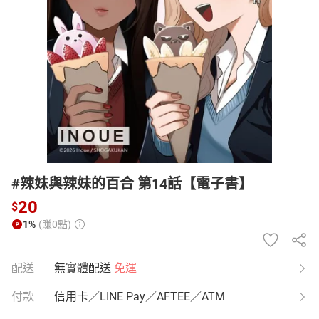
日本購物
電子/紙本書
HOT
#辣妹與辣妹的百合 第14話【電子書】
20
$
1%
(賺0點)
配送
無實體配送
免運
付款
信用卡／LINE Pay／AFTEE／ATM