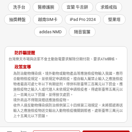
洗手台
醫療護腕
宜蘭 牛舌餅
求婚戒指
抽獎轉盤
越南SIM卡
iPad Pro 2024
堅果塔
adidas NMD
隔音窗簾
防詐騙提醒
台灣樂天市場與店家不會主動致電要求解除分期付款、要求ATM轉帳。
政策宣導
為防治動物傳染病，境外動物或動物產品等應施檢疫物輸入我國，應符
合動物檢疫規定，並依規定申請檢疫。擅自輸入屬禁止輸入之應施檢疫
物者最高可處七年以下有期徒刑，得併科新臺幣三百萬元以下罰金。應
施檢疫物之輸入人或代理人未依規定申請檢疫者，得處新臺幣五萬元以
上一百萬元以下罰鍰，並得按次處罰。
境外商品不得隨貨贈送應施檢疫物。
收件人違反動物傳染病防治條例第三十四條第三項規定，未將郵遞寄送
輸入之應施檢疫物送交輸出入動物檢疫機關銷燬者，處新臺幣三萬元以
上十五萬元以下罰鍰。
Shopping is Entertainment!