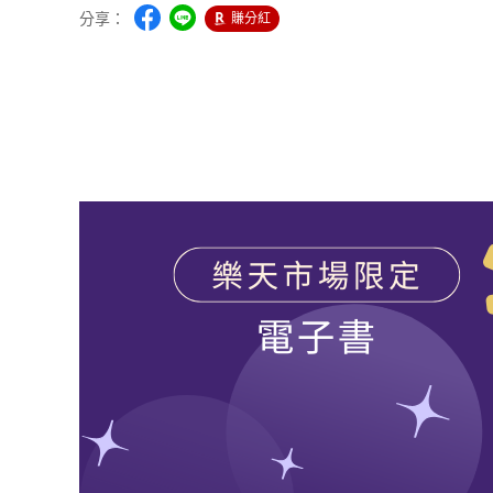
分享：
賺分紅