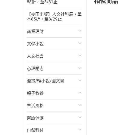
相似商品
88折，至8/31止
【麥田出版】人文社科展，單
本85折，至8/29止
商業理財
文學小說
投資理財
人文社會
經濟/趨勢
歐美文學
心理勵志
財務/金融
日本文學
國際關係
漫畫/輕小說/圖文書
管理/領導
韓國文學
政治
心靈成長/情緒
親子教養
職場工作術
華文文學
社會科學
人際關係
輕小說
生活風格
成功法
經典文學
台灣/中國歷史
兩性關係
奇幻/科幻
教育現場
醫療保健
行銷/廣告
成長/家庭生活小說
日/韓歷史
心理學
愛情故事
兒童文學/故事
飲食/食譜
自然科普
傳記
懸疑/推理小說
其他歷史/史學
職場/社會寫實
兒童科普/學習
健身/美顏
健康/養生