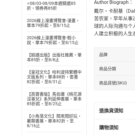
Author Biograph：
⭐08/03-08/09本週精選85
折，領券再85折
戴尔・卡耐基（Dal
苦农家，早年从事
2026線上漫畫博覽會-漫畫，
單本79折起，至8/15止
球的人际沟通与个
人建立积极的人生
2026線上漫畫博覽會-輕小
說，單本79折起，至8/15止
品牌
【臉譜出版】出版社推薦，單
本85折，至8/8止
商品分類
【皇冠文化】哈利波特繁體中
文版系列，單本88折，套書
82折起，至8/31止
商品貨號(SKU)
【高寶書版】馬伯庸《桃花源
沒事兒》系列延伸書展，單本
85折起，至8/25止
退換貨須知
【小角落文化】閱來閱好玩，
暑期書展，單本82折，至
8/16止
購物須知
退換貨規定：