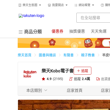
樂天生態圈
我要開店
網站導覽
購
優惠券
抽獎優惠
天天免運
商品分類
羊皮
樂天首頁
圖書與雜誌
有聲書
親子教養
樂天Kobo電子書
追蹤
4.9
(2195)
追蹤
2.4萬
出貨
本店類別
店家首頁
店家