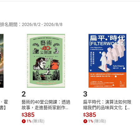
者保護法
第
19
條第
1
項後段
暨
通訊交易解除權合理例外情事適用
供即為完成之線上服務，經消費者事先同意始提供。」 之商品
排名期間：2026/8/2 - 2026/8/8
訂購本店鋪之商品即代表知悉本店鋪所銷售之商品為電子書，屬
取電子書，不得請求退貨退款。
品
放入
購物車
登入
帳號
欲取消訂單或辦理退貨時，請登入樂天市場，並於「我的訂單」
Shopping cart
Login
將依您的申請進行審核，待審核通過後將為您辦理退款事宜。
市場須以整筆訂單為單位進行取消/退貨，恕無法以單支商品取消
如何開始使用？
.選擇閱讀載具
Step2.
2
3
．霍
藝術的40堂公開課：透過
扁平時代：演算法如何限
書】
故事，走進藝術家創作現
縮我們的品味與文化【電
場，看藝術如何誕生、如
子書】
385
385
$
$
何形塑人類生活【電子
1
%
(賺
3
點)
1
%
(賺
3
點)
書】