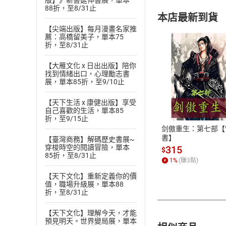
版】》新書延伸書展，單本
88折，至8/31止
本店最新到貨
【尖端出版】每月漫畫名家推
薦：高橋留美子，單本75
折，至8/31止
【大雁文化 x 日出出版】陪你
找到情緒出口，心理勵志書
展，單本85折，至9/10止
付款方
【天下生活 x 康健出版】享受
ATM轉帳、信用卡
自己喜歡的生活，單本85
折，至9/15止
剑傲重生：第七部【
書】
【臺灣商務】解碼歷史書展~
穿梭時空的閱讀冒險，單本
315
$
85折，至8/31止
1
%
(賺
3
點)
【天下文化】重新定義你的價
值，職場升級展，單本88
折，至8/31止
【天下文化】理解今天，才能
預見明天。世界變局展，單本