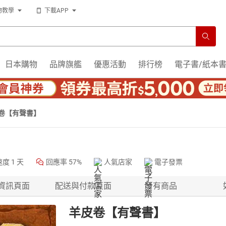
物教學
下載APP
日本購物
品牌旗艦
優惠活動
排行榜
電子書/紙本
卷【有聲書】
速度
1 天
回應率
57%
人氣店家
電子發票
資訊頁面
配送與付款頁面
所有商品
羊皮卷【有聲書】