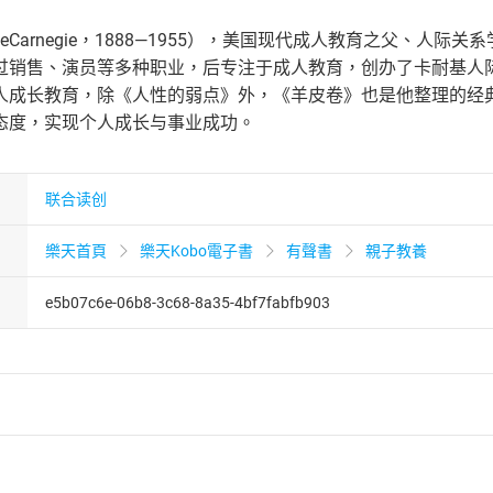
eCarnegie，1888—1955），美国现代成人教育之父、人
过销售、演员等多种职业，后专注于成人教育，创办了卡耐基人
人成长教育，除《人性的弱点》外，《羊皮卷》也是他整理的经
态度，实现个人成长与事业成功。
联合读创
樂天首頁
樂天Kobo電子書
有聲書
親子教養
e5b07c6e-06b8-3c68-8a35-4bf7fabfb903