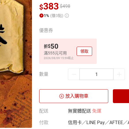
383
$
$
498
1%
(賺3點)
優惠券
50
$
折
領取
滿555元可用
2026/08/09 15:59
截止
數量
放入購物車
配送
無實體配送
免運
付款
信用卡／LINE Pay／AFTEE／