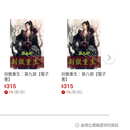
客服資訊
豫期
服務時間：週一到週五 10:00-12:00、
易解
13:00-17:00 (國定假日及例假日休息)
剑傲重生：第九部【電子
剑傲重生：第八部【電子
潜水史
品性
客服電話：0080-1857077
書】
書】
andari
al) Sc
請參
客服信箱：
聯絡店家
315
315
13
$
$
$
r【電
1
%
(賺
3
點)
1
%
(賺
3
點)
1
%
由飛比價格提供的資訊