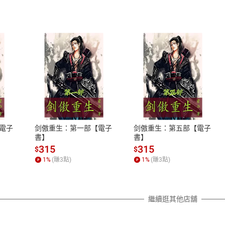
式
退換貨規範
、LINE PAY、AFTEE
本店是否提供消費者保護法七日猶
之權利，遽消費者保護法及通訊交
電子
剑傲重生：第一部【電子
剑傲重生：第五部【電子
除權合理例外情事適用準則，依商
書】
書】
質各有不同規定。詳細退換貨說明
315
315
$
$
照各商品說明。
1
%
(賺
3
點)
1
%
(賺
3
點)
詳細說明
繼續逛其他店舖