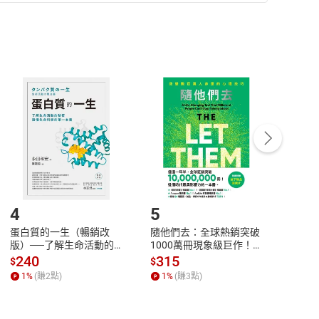
準則
第
2
條第
5
款之規定，「非以有形媒介提供之數位
，不適用消保法第
19
條第
1
項七日內無條件退貨之規
非以有形媒介提供之數位內容，消費者同意若訂購後
付款
方式
完成
訂單
中點選「瀏覽訂單明細」
>
「申請取消訂單
/
退
Payment
Complete
/退貨。
登入帳號，下載書籍後看書
4
5
6
蛋白質的一生（暢銷改
隨他們去：全球熱銷突破
理當
版）──了解生命活動的
1000萬冊現象級巨作！
快樂
秘密，讀懂生命科學的第
改變千萬人命運的心理技
理解
240
315
30
$
$
$
一本書【電子書】
巧【附放下執念明信片
慮、
1
%
(賺
2
點)
1
%
(賺
3
點)
1
%
圖】【電子書】
書】