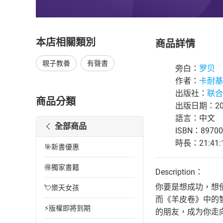
本店相關類別
商品詳情
親子教養
有聲書
旁白：
罗贝
作者：
卡耐基
出版社：
联合
商品分類
出版日期：202
語言：中文
全部商品
ISBN：89700
時長：21:41:
🎯新書優惠
🉐獨家書籍
Description：
你要是想成功，想
💘樂天女孩
而《羊皮卷》中的
⚡版權即將到期
的朋友，成为你走