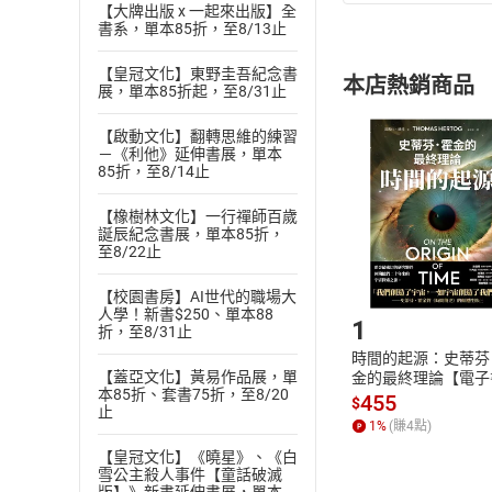
(
一
)
依
消費
【大牌出版 x 一起來出版】全
書系，單本85折，至8/13止
內容或一經提
購書須知
定。
【皇冠文化】東野圭吾紀念書
本店熱銷商品
(
展，單本85折起，至8/31止
二
)
消費者
且已下載
/
存
挑選
商
【啟動文化】翻轉思維的練習
退貨方式：您
－《利他》延伸書展，單本
Choose
85折，至8/14止
貨」，本店鋪
請注意，樂天
【橡樹林文化】一行禪師百歲
購書後，
誕辰紀念書展，單本85折，
至8/22止
Step1
【校園書房】AI世代的職場大
人學！新書$250、單本88
1
折，至8/31止
時間的起源：史蒂芬
【蓋亞文化】黃易作品展，單
金的最終理論【電子
本85折、套書75折，至8/20
455
$
止
1
%
(賺
4
點)
【皇冠文化】《曉星》、《白
雪公主殺人事件【童話破滅