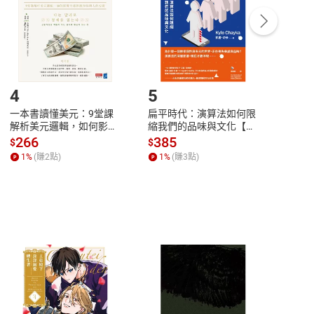
/退貨。
登入帳號，下載書籍後看書
4
5
6
一本書讀懂美元：9堂課
扁平時代：演算法如何限
本物
解析美元邏輯，如何影響
縮我們的品味與文化【電
說，
全球經濟和每個人的投資
子書】
來】
266
385
28
$
$
$
【電子書】
1
%
(賺
2
點)
1
%
(賺
3
點)
1
%