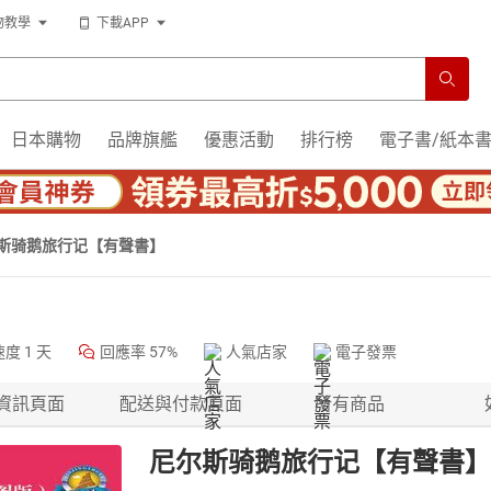
物教學
下載APP
日本購物
品牌旗艦
優惠活動
排行榜
電子書/紙本
斯骑鹅旅行记【有聲書】
速度
1 天
回應率
57%
人氣店家
電子發票
資訊頁面
配送與付款頁面
所有商品
尼尔斯骑鹅旅行记【有聲書】