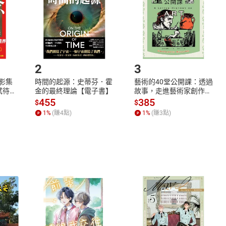
市場須以整筆訂單為單位進行取消/退貨，恕無法以單支商品取消
如何開始使用？
.選擇閱讀載具
Step2.
2
3
X影集
時間的起源：史蒂芬．霍
藝術的40堂公開課：透過
蓄弒待
金的最終理論【電子書】
故事，走進藝術家創作現
場，看藝術如何誕生、如
455
385
$
$
何形塑人類生活【電子
1
%
(賺
4
點)
1
%
(賺
3
點)
書】