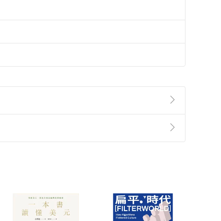
準則
第
2
條第
5
款之規定，「非以有形媒介提供之數位
，不適用消保法第
19
條第
1
項七日內無條件退貨之規
非以有形媒介提供之數位內容，消費者同意若訂購後
付款
方式
完成
訂單
中點選「瀏覽訂單明細」
>
「申請取消訂單
/
退
Payment
Complete