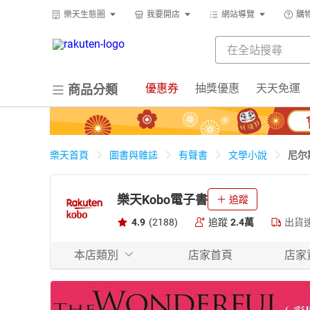
樂天生態圈
我要開店
網站導覽
購
優惠券
抽獎優惠
天天免運
商品分類
尼尔
樂天首頁
圖書與雜誌
有聲書
文學小說
樂天Kobo電子書
追蹤
4.9
(2188)
追蹤
2.4萬
出貨
本店類別
店家首頁
店家