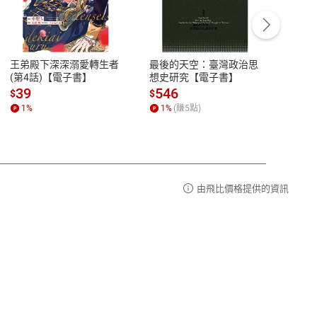
客服資訊
豫期
服務時間：週一到週五 10:00-12:00、
易解
13:00-17:00 (國定假日及例假日休息)
王弟殿下深深溺愛轉生者
最後的天空：臺灣政治思
鬼島
品性
客服電話：0080-1857077
(第4話)【電子書】
想史研究【電子書】
小事
請參
客服信箱：
聯絡店家
39
546
33
$
$
$
1
%
1
%
(賺
5
點)
1
%
由飛比價格提供的資訊