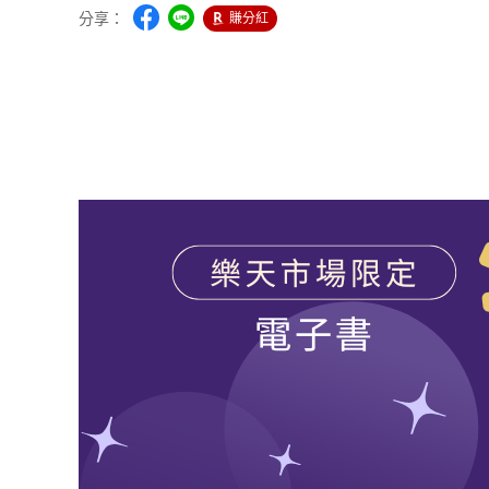
分享：
賺分紅