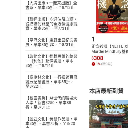
【大牌出版 x 一起來出版】全
請注意，樂天
書系，單本85折，至8/13止
購書後，
【聯經出版】吃好油降血糖，
從控醣到舒壓的全方位健康提
Step1
案，單本85折，至7/31止
1
【皇冠文化】東野圭吾紀念書
展，單本85折起，至8/31止
正念殺機【NETFLI
Murder Mindfully
【啟動文化】翻轉思維的練習
發】【電子書】
308
$
－《利他》延伸書展，單本
1
%
(賺
3
點)
85折，至8/14止
【橡樹林文化】一行禪師百歲
誕辰紀念書展，單本85折，
至8/22止
本店最新到貨
【校園書房】AI世代的職場大
人學！新書$250、單本88
折，至8/31止
【蓋亞文化】黃易作品展，單
本85折、套書75折，至8/20