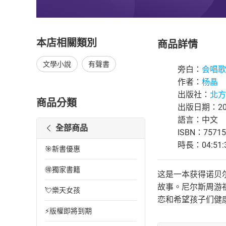
本店相關類別
商品詳情
文學小說
有聲書
旁白：
会唱歌
作者：
杨晶
出版社：
北方
商品分類
出版日期：202
語言：中文
全部商品
ISBN：75715
時長：04:51:
🎯新書優惠
🉐獨家書籍
这是一本获得诺贝
故事。尼尔斯周游
💘樂天女孩
恋和希望孩子们健
⚡版權即將到期