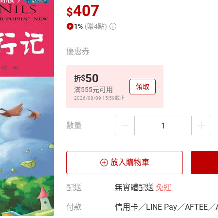
407
$
1%
(賺4點)
優惠券
50
$
折
領取
滿555元可用
2026/08/09 15:59
截止
數量
放入購物車
配送
無實體配送
免運
付款
信用卡／LINE Pay／AFTEE／