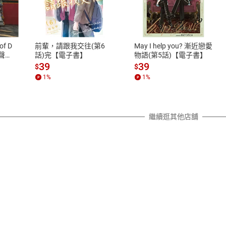
式
退換貨規範
、LINE PAY、AFTEE
本店是否提供消費者保護法七日猶
之權利，遽消費者保護法及通訊交
of D
前輩，請跟我交往(第6
May I help you? 漸近戀愛
除權合理例外情事適用準則，依商
有聲
話)完【電子書】
物語(第5話)【電子書】
質各有不同規定。詳細退換貨說明
39
39
$
$
照各商品說明。
1
%
1
%
詳細說明
繼續逛其他店舖