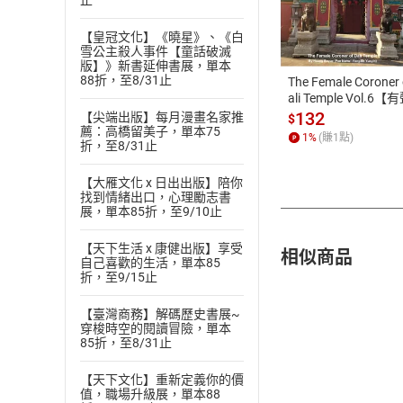
止
付款方
【皇冠文化】《曉星》、《白
ATM轉帳、信用卡
雪公主殺人事件【童話破滅
版】》新書延伸書展，單本
88折，至8/31止
The Female Coroner 
ali Temple Vol.6【
書】
132
【尖端出版】每月漫畫名家推
$
薦：高橋留美子，單本75
1
%
(賺
1
點)
折，至8/31止
【大雁文化 x 日出出版】陪你
找到情緒出口，心理勵志書
展，單本85折，至9/10止
【天下生活 x 康健出版】享受
相似商品
自己喜歡的生活，單本85
折，至9/15止
【臺灣商務】解碼歷史書展~
穿梭時空的閱讀冒險，單本
85折，至8/31止
【天下文化】重新定義你的價
值，職場升級展，單本88