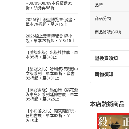
⭐08/03-08/09本週精選85
品牌
折，領券再85折
商品分類
2026線上漫畫博覽會-漫畫，
單本79折起，至8/15止
商品貨號(SKU)
2026線上漫畫博覽會-輕小
說，單本79折起，至8/15止
【臉譜出版】出版社推薦，單
本85折，至8/8止
退換貨須知
【皇冠文化】哈利波特繁體中
文版系列，單本88折，套書
購物須知
退換貨規定：
82折起，至8/31止
(
一
)
依
消費
【高寶書版】馬伯庸《桃花源
內容或一經提
沒事兒》系列延伸書展，單本
購書須知
定。
85折起，至8/25止
本店熱銷商品
(
二
)
消費者
【小角落文化】閱來閱好玩，
且已下載
/
存
暑期書展，單本82折，至
挑選
商
8/16止
退貨方式：您
Choose
貨」，本店鋪