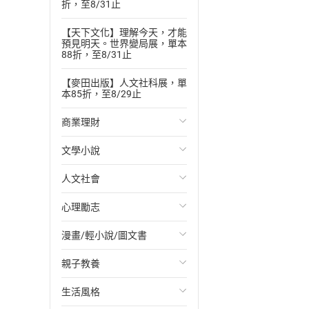
折，至8/31止
【天下文化】理解今天，才能
預見明天。世界變局展，單本
88折，至8/31止
【麥田出版】人文社科展，單
本85折，至8/29止
商業理財
文學小說
投資理財
人文社會
經濟/趨勢
歐美文學
心理勵志
財務/金融
日本文學
國際關係
漫畫/輕小說/圖文書
管理/領導
韓國文學
政治
心靈成長/情緒
親子教養
職場工作術
華文文學
社會科學
人際關係
輕小說
生活風格
成功法
經典文學
台灣/中國歷史
兩性關係
奇幻/科幻
教育現場