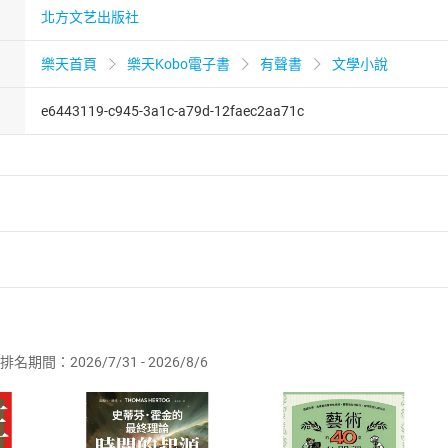
北方文艺出版社
樂天首頁
樂天Kobo電子書
有聲書
文學小說
e6443119-c945-3a1c-a79d-12faec2aa71c
者保護法
第
19
條第
1
項後段
暨
通訊交易解除權合理例外情事適用
供即為完成之線上服務，經消費者事先同意始提供。」 之商品
排名期間：2026/7/31 - 2026/8/6
訂購本店鋪之商品即代表知悉本店鋪所銷售之商品為電子書，屬
取電子書，不得請求退貨退款。
品
放入
購物車
登入
帳號
欲取消訂單或辦理退貨時，請登入樂天市場，並於「我的訂單」
Shopping cart
Login
將依您的申請進行審核，待審核通過後將為您辦理退款事宜。