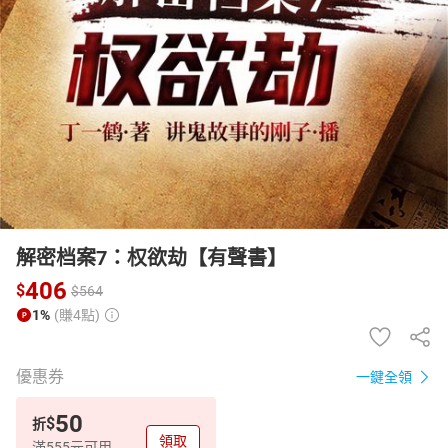
日本購物
電子/紙本書
HOT
解密档案7：权欲劫【有聲書】
406
$
$
564
1%
(賺4點)
優惠券
一鍵全領
50
$
折
領取
滿555元可用