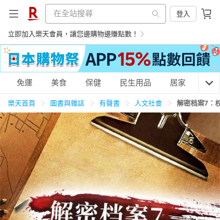
登入
立即加入樂天會員，讓您邊購物邊賺點數！
購物網分類
免運
美食
保健
民生用品
居家
3C
樂天首頁
圖書與雜誌
有聲書
人文社會
解密档案7：
天天免運
美食蛋糕
養生保健
民生用品
居家生活
3C家電
運動休閒
親子玩具
女裝
男裝
化妝保養
情趣用品