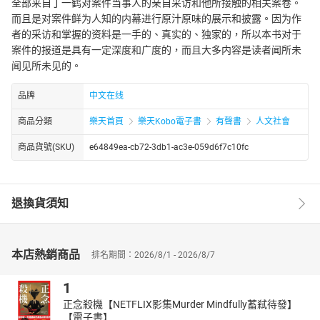
全部来自丁一鹤对案件当事人的亲自采访和他所接触的相关案卷。
而且是对案件鲜为人知的内幕进行原汁原味的展示和披露。因为作
者的采访和掌握的资料是一手的、真实的、独家的，所以本书对于
案件的报道是具有一定深度和广度的，而且大多内容是读者闻所未
闻见所未见的。
品牌
中文在线
商品分類
樂天首頁
樂天Kobo電子書
有聲書
人文社會
商品貨號(SKU)
e64849ea-cb72-3db1-ac3e-059d6f7c10fc
退換貨須知
本店熱銷商品
排名期間：2026/8/1 - 2026/8/7
1
正念殺機【NETFLIX影集Murder Mindfully蓄弒待發】
【電子書】