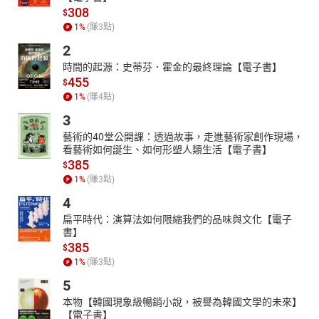
308
$
1
%
(賺
3
點)
2
時間的起源：史蒂芬．霍金的最終理論【電子書】
455
$
1
%
(賺
4
點)
3
藝術的40堂公開課：透過故事，走進藝術家創作現場，
看藝術如何誕生、如何形塑人類生活【電子書】
385
$
1
%
(賺
3
點)
4
扁平時代：演算法如何限縮我們的品味與文化【電子
書】
385
$
1
%
(賺
3
點)
5
本物【韓國現象級暢銷小說，被譽為韓國文學的未來】
【電子書】