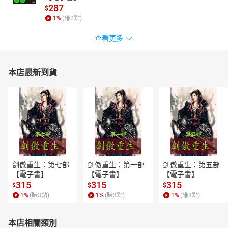
287
$
1
%
(賺
2
點)
查看更多
本店最新到貨
剑傲重生：第七部
剑傲重生：第一部
剑傲重生：第五部
【電子書】
【電子書】
【電子書】
315
315
315
$
$
$
1
%
(賺
3
點)
1
%
(賺
3
點)
1
%
(賺
3
點)
本店相關類別