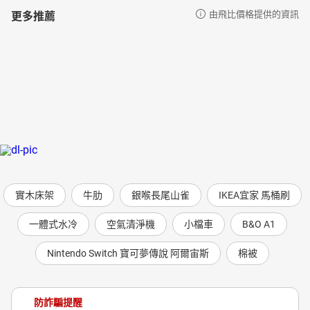
更多推薦
由飛比價格提供的資訊
實木床架
牛肋
銀喉長尾山雀
IKEA宜家 馬桶刷
一體式水冷
空氣清淨機
小檔車
B&O A1
Nintendo Switch 寶可夢傳說 阿爾宙斯
棉被
防詐騙提醒