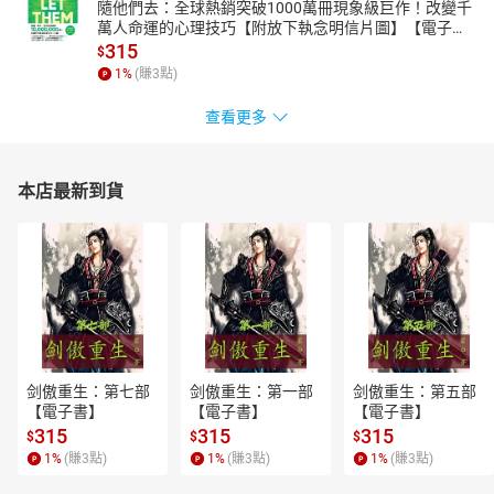
隨他們去：全球熱銷突破1000萬冊現象級巨作！改變千
萬人命運的心理技巧【附放下執念明信片圖】【電子
書】
315
$
1
%
(賺
3
點)
查看更多
本店最新到貨
剑傲重生：第七部
剑傲重生：第一部
剑傲重生：第五部
【電子書】
【電子書】
【電子書】
315
315
315
$
$
$
1
%
(賺
3
點)
1
%
(賺
3
點)
1
%
(賺
3
點)