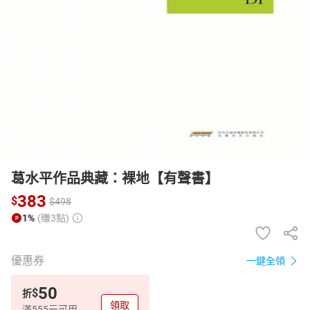
日本購物
電子/紙本書
HOT
葛水平作品典藏：裸地【有聲書】
383
$
$
498
1%
(賺3點)
優惠券
一鍵全領
50
$
折
領取
滿555元可用