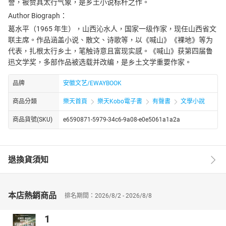
誉，被赞具太行气象，是乡土小说标杆之作。
Author Biograph：
葛水平（1965 年生），山西沁水人，国家一级作家，现任山西省文
联主席。作品涵盖小说、散文、诗歌等，以《喊山》《裸地》等为
代表，扎根太行乡土，笔触诗意且富现实感。《喊山》获第四届鲁
迅文学奖，多部作品被选载并改编，是乡土文学重要作家。
品牌
安徽文艺/EWAYBOOK
商品分類
樂天首頁
樂天Kobo電子書
有聲書
文學小說
商品貨號(SKU)
e6590871-5979-34c6-9a08-e0e5061a1a2a
退換貨須知
本店熱銷商品
排名期間：2026/8/2 - 2026/8/8
1