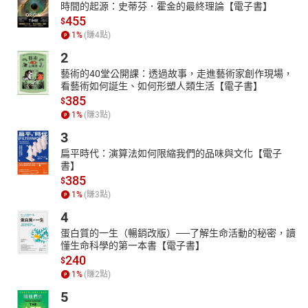
時間的起源：史蒂芬．霍金的最終理論【電子書】
455
$
1
%
(賺
4
點)
2
藝術的40堂公開課：透過故事，走進藝術家創作現場，
看藝術如何誕生、如何形塑人類生活【電子書】
385
$
1
%
(賺
3
點)
3
扁平時代：演算法如何限縮我們的品味與文化【電子
書】
385
$
1
%
(賺
3
點)
4
蛋白質的一生（暢銷改版）──了解生命活動的秘密，讀
懂生命科學的第一本書【電子書】
240
$
1
%
(賺
2
點)
5