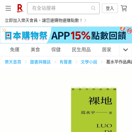
登入
立即加入樂天會員，讓您邊購物邊賺點數！
購物網分類
免運
美食
保健
民生用品
居家
3C
樂天首頁
圖書與雜誌
有聲書
文學小說
葛水平作品典
天天免運
美食蛋糕
養生保健
民生用品
居家生活
3C家電
運動休閒
親子玩具
女裝
男裝
化妝保養
情趣用品