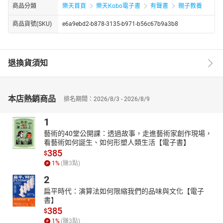
商品分類
樂天首頁
樂天Kobo電子書
有聲書
親子教養
商品貨號(SKU)
e6a9ebd2-b878-3135-b971-b56c67b9a3b8
退換貨須知
本店熱銷商品
排名期間：2026/8/3 - 2026/8/9
1
藝術的40堂公開課：透過故事，走進藝術家創作現場，
看藝術如何誕生、如何形塑人類生活【電子書】
385
$
1
%
(賺
3
點)
2
扁平時代：演算法如何限縮我們的品味與文化【電子
書】
385
$
1
%
(賺
3
點)