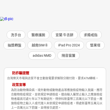
洗手台
醫療護腕
宜蘭 牛舌餅
求婚戒指
抽獎轉盤
越南SIM卡
iPad Pro 2024
堅果塔
adidas NMD
隔音窗簾
防詐騙提醒
台灣樂天市場與店家不會主動致電要求解除分期付款、要求ATM轉帳。
政策宣導
為防治動物傳染病，境外動物或動物產品等應施檢疫物輸入我國，應符
合動物檢疫規定，並依規定申請檢疫。擅自輸入屬禁止輸入之應施檢疫
物者最高可處七年以下有期徒刑，得併科新臺幣三百萬元以下罰金。應
施檢疫物之輸入人或代理人未依規定申請檢疫者，得處新臺幣五萬元以
上一百萬元以下罰鍰，並得按次處罰。