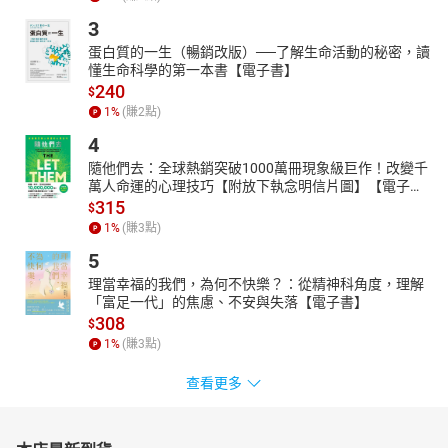
3
蛋白質的一生（暢銷改版）──了解生命活動的秘密，讀
懂生命科學的第一本書【電子書】
240
$
1
%
(賺
2
點)
4
隨他們去：全球熱銷突破1000萬冊現象級巨作！改變千
萬人命運的心理技巧【附放下執念明信片圖】【電子
書】
315
$
1
%
(賺
3
點)
5
理當幸福的我們，為何不快樂？：從精神科角度，理解
「富足一代」的焦慮、不安與失落【電子書】
308
$
1
%
(賺
3
點)
查看更多