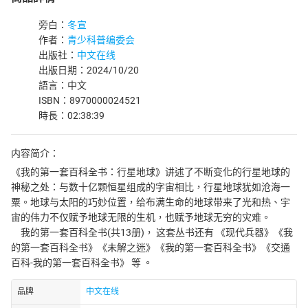
旁白：
冬宣
作者：
青少科普编委会
出版社：
中文在线
出版日期：2024/10/20
語言：中文
ISBN：8970000024521
時長：02:38:39
内容简介：
《我的第一套百科全书：行星地球》讲述了不断变化的行星地球的
神秘之处：与数十亿颗恒星组成的字宙相比，行星地球犹如沧海一
粟。地球与太阳的巧妙位置，给布满生命的地球带来了光和热、宇
宙的伟力不仅赋予地球无限的生机，也赋予地球无穷的灾难。
我的第一套百科全书(共13册)， 这套丛书还有 《现代兵器》《我
的第一套百科全书》《未解之迷》《我的第一套百科全书》《交通
百科-我的第一套百科全书》 等 。
品牌
中文在线