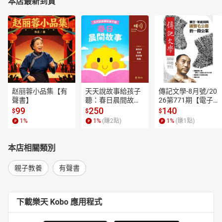
本店最新到貨
赵丽蓉小品集【有
天天說故事給孩子
傳記文學-8月號/20
聲書】
聽：春日晨間故事
26第771期【電子
【有聲書】
書】
99
250
140
$
$
$
1
%
1
%
(賺
2
點)
1
%
(賺
1
點)
本店相關類別
親子教養
有聲書
下載樂天 Kobo 應用程式