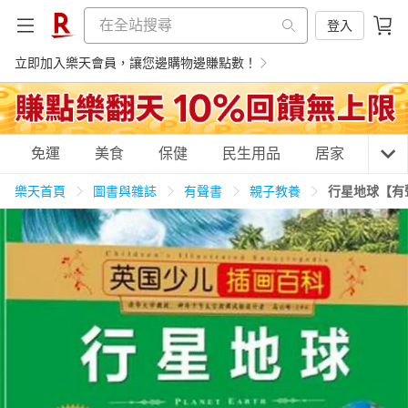
登入
立即加入樂天會員，讓您邊購物邊賺點數！
購物網分類
免運
美食
保健
民生用品
居家
3C
樂天首頁
圖書與雜誌
有聲書
親子教養
行星地球【有
天天免運
美食蛋糕
養生保健
民生用品
居家生活
3C家電
運動休閒
親子玩具
女裝
男裝
化妝保養
情趣用品