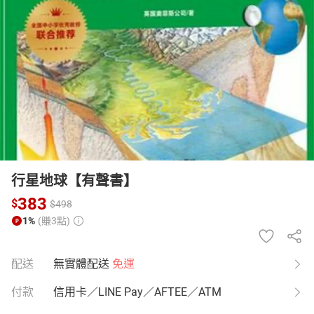
日本購物
電子/紙本書
HOT
行星地球【有聲書】
383
$
$
498
1%
(賺3點)
配送
無實體配送
免運
付款
信用卡／LINE Pay／AFTEE／ATM