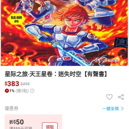
日本購物
電子/紙本書
HOT
星际之旅·天王星卷：迷失时空【有聲書】
383
$
$
498
1%
(賺3點)
優惠券
一鍵全領
50
$
折
領取
滿555元可用