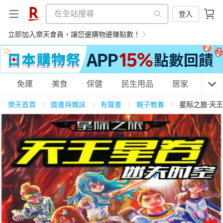
登入
立即加入樂天會員，讓您邊購物邊賺點數！
購物網分類
免運
美食
保健
民生用品
居家
3C
樂天首頁
圖書與雜誌
有聲書
親子教養
星际之旅·天
天天免運
美食蛋糕
養生保健
民生用品
居家生活
3C家電
運動休閒
親子玩具
女裝
男裝
化妝保養
情趣用品