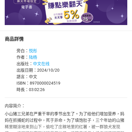
商品詳情
旁白：
悦彤
作者：
陆杨
出版社：
中文在线
出版日期：2024/10/20
語言：中文
ISBN：8970000024519
時長：03:02:26
内容简介：
小山猪三兄弟在严重干旱的季节出生了。为了给他们增加营养，妈
妈在抓捕蛇的过程中，死于非命。为了填饱肚子，三个年幼的山猪
稀里糊涂地来到山下，偷吃了庄稼地里的红薯，被一群狼犬发现