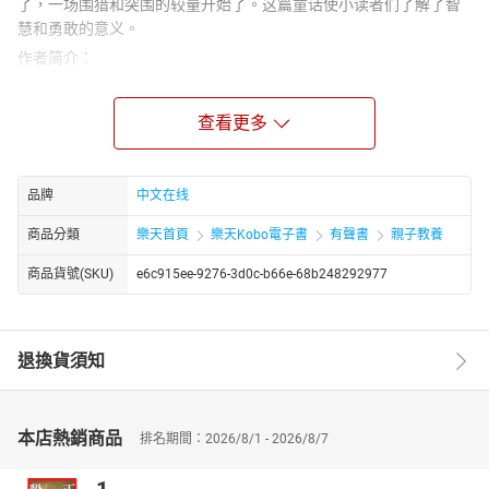
了，一场围猎和突围的较量开始了。这篇童话使小读者们了解了智
慧和勇敢的意义。
作者简介：
陆杨，著名儿童文学作家，中国作家协会会员，中国科普作家协会
会员，世界华人科幻协会少儿专委会副主任，四川省作家协会儿童
查看更多
文学委员会委员。出版作品100部，计1000多万字，图书总发行量
达300万册。其中，有20部作品版权输出到海外。编译作品：《超
级战舰》、《太空探险手册》等5部。作品荣获第十届、第十四届和
品牌
中文在线
第十五届“全国输出版优秀图书奖”，以及第四届、第五届、第七届和
第八届“全球华语科幻星云奖最佳原创少儿科幻图书银奖”。作品入选
商品分類
樂天首頁
樂天Kobo電子書
有聲書
親子教養
“中国文艺原创精品出版工程”、“‘十三五’国家重点图书出版规划”、
商品貨號(SKU)
e6c915ee-9276-3d0c-b66e-68b248292977
“安徽省优秀科普作品奖”等各类国家级、省级奖项二十多次。
退換貨須知
本店熱銷商品
排名期間：2026/8/1 - 2026/8/7