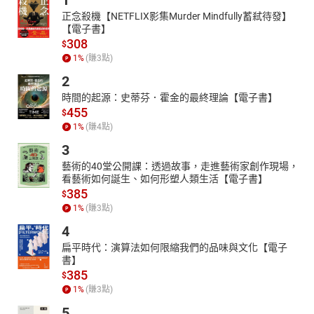
1
正念殺機【NETFLIX影集Murder Mindfully蓄弒待發】
【電子書】
308
$
1
%
(賺
3
點)
2
時間的起源：史蒂芬．霍金的最終理論【電子書】
455
$
1
%
(賺
4
點)
3
藝術的40堂公開課：透過故事，走進藝術家創作現場，
看藝術如何誕生、如何形塑人類生活【電子書】
385
$
1
%
(賺
3
點)
4
扁平時代：演算法如何限縮我們的品味與文化【電子
書】
385
$
1
%
(賺
3
點)
5