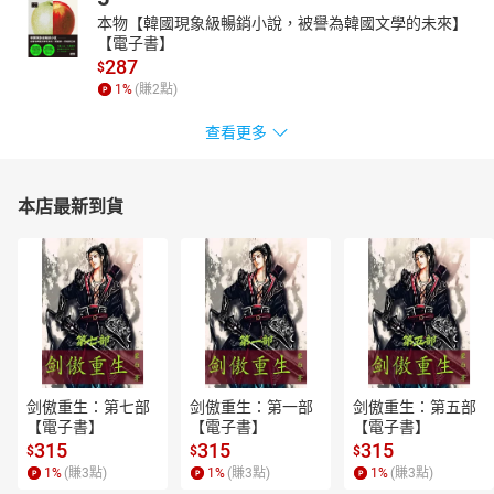
本物【韓國現象級暢銷小說，被譽為韓國文學的未來】
【電子書】
287
$
1
%
(賺
2
點)
查看更多
本店最新到貨
剑傲重生：第七部
剑傲重生：第一部
剑傲重生：第五部
【電子書】
【電子書】
【電子書】
315
315
315
$
$
$
1
%
(賺
3
點)
1
%
(賺
3
點)
1
%
(賺
3
點)