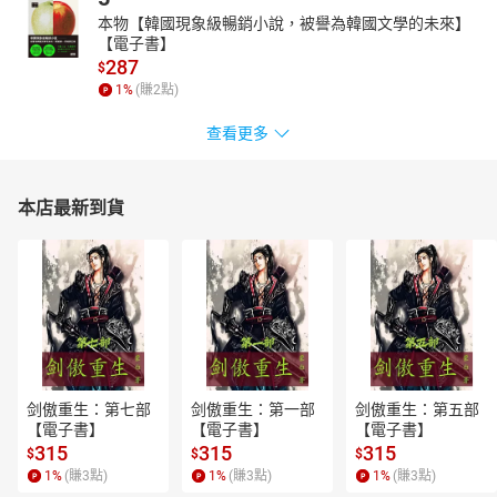
本物【韓國現象級暢銷小說，被譽為韓國文學的未來】
【電子書】
287
$
1
%
(賺
2
點)
查看更多
本店最新到貨
剑傲重生：第七部
剑傲重生：第一部
剑傲重生：第五部
【電子書】
【電子書】
【電子書】
315
315
315
$
$
$
1
%
(賺
3
點)
1
%
(賺
3
點)
1
%
(賺
3
點)