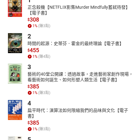
1
正念殺機【NETFLIX影集Murder Mindfully蓄弒待發】
【電子書】
308
$
1
%
(賺
3
點)
2
時間的起源：史蒂芬．霍金的最終理論【電子書】
455
$
1
%
(賺
4
點)
3
藝術的40堂公開課：透過故事，走進藝術家創作現場，
看藝術如何誕生、如何形塑人類生活【電子書】
385
$
1
%
(賺
3
點)
4
扁平時代：演算法如何限縮我們的品味與文化【電子
書】
385
$
1
%
(賺
3
點)
5