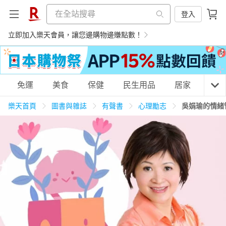
登入
立即加入樂天會員，讓您邊購物邊賺點數！
購物網分類
免運
美食
保健
民生用品
居家
3C
樂天首頁
圖書與雜誌
有聲書
心理勵志
吳娟瑜的情緒
天天免運
美食蛋糕
養生保健
民生用品
居家生活
3C家電
運動休閒
親子玩具
女裝
男裝
化妝保養
情趣用品