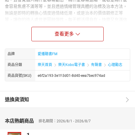
會容易焦慮不滿等等，並且透過情緒管理具體的治標及治本方法，
無論是即時的轉換心情度過情緒低潮，或是治本的價值觀修正等
等，讓你的待人處世更圓融彈性，每天都活得自在，快樂又充滿信
心。講者簡介：吳娟瑜 ．美國印地安拿坡里斯大學應用社會學碩士
．兩性溝通、親子教養專家，喜歡助人 、樂於分享 ．國際演說家，
查看更多
演說場次超過6000場 ．風趣幽默又深具專業素養，備受電視、廣
播、報紙等各媒體歡迎 ．暢銷書作家，著有《吳娟瑜的男性知見
學》、《吳娟瑜的婚姻管理學》、《吳娟瑜的女性成長學》、《吳
品牌
愛播聽書FM
娟瑜的性愛白皮書》等 ．興趣：看電影、閱讀、寫作、跳街舞、練
商品分類
樂天首頁
樂天Kobo電子書
有聲書
心理勵志
肌耐力等 ．座右銘：做對選擇比努力更重要 ．人生目標：把好的影
響分享給更多的人 ．寫作目標：從小喜歡探索人生脈絡，樂意陪伴
商品貨號(SKU)
e6f2a193-3e1f-3d01-8d40-eea7bec974ad
讀者尋找生命真諦，並有志一同從初老情懷創造有趣的提昇章節：
00發刊詞01我的情緒成長路02什麼是「情緒原點」？03「情緒便
祕」現象04跨出依賴，不再自我壓抑05情緒治本妙方06情緒覺察07
退換貨須知
學習和自己的情緒相處08正確地調整情緒09從緊張到放鬆10分離的
焦慮11親子為什麼對立12做一個情緒自由的人13清理「情緒債務」
的方法14情緒倒空有妙方15碰到不受歡迎的同事，怎麼辦？16放寬
標準，找到平衡的情緒17改變身體的情緒記憶18想法改變，情緒豁
本店熱銷商品
排名期間：2026/8/1 - 2026/8/7
然開朗19代表情緒的指標20戀愛的情緒管理21相愛容易相處難的情
緒管理22讓愛情過關的EQ23「愛」或「不愛」的EQ評估