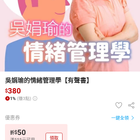
日本購物
電子/紙本書
HOT
吳娟瑜的情緒管理學【有聲書】
380
$
1%
(賺3點)
優惠券
一鍵全領
50
$
折
領取
滿555元可用