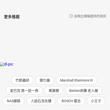
更多推薦
由飛比價格提供的資訊
竹節蟲卵
霧化機
Marshall Stanmore III
星巴克 買一送一券
果寡糖
Benten奔騰 老人機
NAS硬碟
人造石洗衣槽
BOSCH 電池
小王子