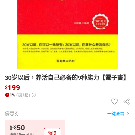
日本購物
電子/紙本書
HOT
30岁以后，养活自己必备的9种能力【電子書】
199
$
1%
(賺1點)
優惠券
一鍵全領
50
$
折
領取
滿555元可用