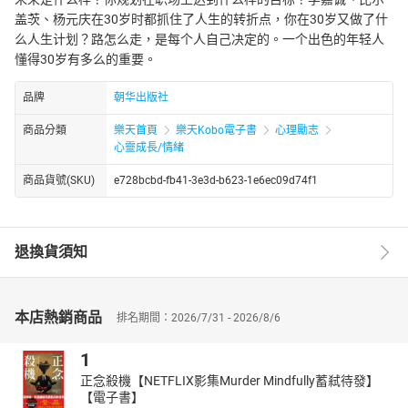
盖茨、杨元庆在30岁时都抓住了人生的转折点，你在30岁又做了什
么人生计划？路怎么走，是每个人自己决定的。一个出色的年轻人
懂得30岁有多么的重要。
品牌
朝华出版社
商品分類
樂天首頁
樂天Kobo電子書
心理勵志
心靈成長/情緒
商品貨號(SKU)
e728bcbd-fb41-3e3d-b623-1e6ec09d74f1
退換貨須知
本店熱銷商品
排名期間：2026/7/31 - 2026/8/6
1
正念殺機【NETFLIX影集Murder Mindfully蓄弒待發】
【電子書】