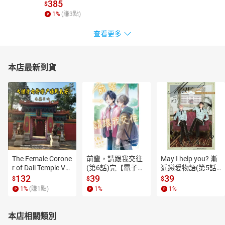
385
$
1
%
(賺
3
點)
查看更多
本店最新到貨
The Female Corone
前輩，請跟我交往
May I help you? 漸
r of Dali Temple Vo
(第6話)完【電子
近戀愛物語(第5話)
l.6【有聲書】
書】
【電子書】
132
39
39
$
$
$
1
%
(賺
1
點)
1
%
1
%
本店相關類別