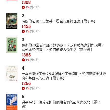
308
$
1
%
(賺
3
點)
2
時間的起源：史蒂芬．霍金的最終理論【電子書】
455
$
1
%
(賺
4
點)
3
藝術的40堂公開課：透過故事，走進藝術家創作現場，
看藝術如何誕生、如何形塑人類生活【電子書】
385
$
1
%
(賺
3
點)
4
一本書讀懂美元：9堂課解析美元邏輯，如何影響全球經
濟和每個人的投資【電子書】
266
$
1
%
(賺
2
點)
5
扁平時代：演算法如何限縮我們的品味與文化【電子
書】