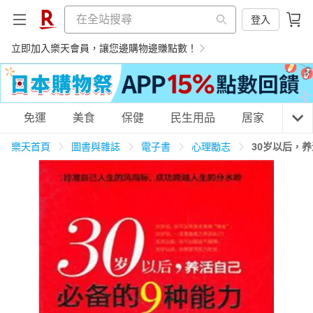
登入
立即加入樂天會員，讓您邊購物邊賺點數！
購物網分類
免運
美食
保健
民生用品
居家
3C
樂天首頁
圖書與雜誌
電子書
心理勵志
30岁以后，
天天免運
美食蛋糕
養生保健
民生用品
居家生活
3C家電
運動休閒
親子玩具
女裝
男裝
化妝保養
情趣用品