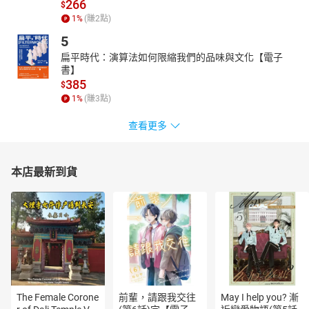
266
一同踏入這充滿詭計、危險、層層謎團籠罩的推理迷霧中……
$
1
%
(賺
2
點)
暴力版的福爾摩斯、搭檔間的日常鬥嘴、緊湊的刺激情節
5
就要在耳際上演
扁平時代：演算法如何限縮我們的品味與文化【電子
＊＊＊
書】
本有聲劇由【遍路文化、偉憶數位科技】聯合製作，非經書面同
385
$
意，不得以任何形式任意重製、轉載。版權所有，盜錄必究。
1
%
(賺
3
點)
【工作團隊簡介】
查看更多
作者簡介／亞瑟．柯南．道爾爵士
1895年生於愛爾蘭，曾任船醫，深受偵探小說之父愛倫坡的影
本店最新到貨
響開始寫作，後以作家身分取得成功。第一部重要作品是發表於
1887年的偵探小說《血字的研究》，書中的主角就是直至今日仍聞
名遐邇的夏洛克‧福爾摩斯，其原型人物是道爾醫學院的恩師──約
瑟夫‧貝爾教授。
柯南‧道爾一生寫了4部中篇偵探小說以及56部短篇偵探小說，
全部以福爾摩斯為主角，令全球讀者為之瘋狂，並啟發了無數後輩
作家。1893年，柯南道爾認為福爾摩斯阻擋了他做其他「真正有意
義的事」，決定結束該系列，發表《最後一案》，安排福爾摩斯與
The Female Corone
前輩，請跟我交往
May I help you? 漸
死敵同時墜入深淵，沒想到竟引起讀者強烈抗議，甚至成立「福爾