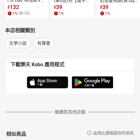
r of Dali Temple Vo
(第6話)完【電子
近戀愛物語(第5話)
l.6【有聲書】
書】
【電子書】
132
39
39
摩斯不死會」。柯南‧道爾不得已在八年後讓福爾摩斯復活，繼續
$
$
$
展開一連串的冒險故事。
1
%
(賺
1
點)
1
%
1
%
他一生經歷多采多姿而且曲折離奇，畢生信仰神祕主義，曾參
與戰爭、參選國會議員、親自調查過兩件審判不公的案子，最終在
本店相關類別
1930年過世，享年71歲，結束他不凡的人生，並為後世留下永恆不
朽的經典之作。
文學小說
有聲書
策畫顧問
**／****冬陽 **
現任社團法人台灣推理作家協會理事長、復興電台「偵探推理俱樂
下載樂天 Kobo 應用程式
部」主持人，長期撰寫推理小說導讀、解說、評論與推薦，並主持
講座、讀書會、寫作課程等活動，編有《偵探蒐藏誌》等書，為
Readmoo電子書店「閱讀最前線」撰寫專欄、長期策畫博客來網路
書店推理電子報。正職為文學小說、科普出版品編輯，工作資歷十
九年。曾任城邦出版集團馬可孛羅文化副總編輯、讀書共和國集團
讀癮出版副總編輯、新經典文化副總編輯。
編劇簡介／黃唯哲
繼續逛其他店舖
90後，電影系畢業，曾於商業電視台擔任戲劇研究員，分析各國影
視潮流與題材趨勢，後於影視公司擔任企劃兼編劇，負責戲劇企
劃、劇本審核、題材開發等，現為自由創作者。
相似商品
由飛比價格提供的資訊
重點小說作品有BenQ 華文電影首獎小說《河童之肉》、鏡文學長篇