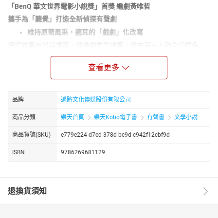
「BenQ 華文世界電影小說獎」首獎 編劇黃唯哲
攜手為「聽覺」打造全新偵探有聲劇
維持原著風采，適耳的「戲劇」化改寫
保留故事骨架與情節，經編劇重整編寫，改由第三人稱全知視角，
帶你俯瞰案件經過。藉由對話推進劇情，並加強場景表現讓節奏更
為緊湊，1.5小時內毫無冷場。
查看更多
福爾摩斯化身為「推理硬漢」
在這個版本中，我們為角色既有的靈魂注入新元素，福爾摩斯成了
品牌
遍路文化傳媒股份有限公司
將暴力視為手段的個性男子，在知名配音員宋昱璁的詮釋下，可聽
見他巧妙切換冷熱兩面，上一秒瀟灑不羈，下一秒突然冷靜推理，
商品分類
樂天首頁
樂天Kobo電子書
有聲書
文學小說
呈現角色的立體面貌。
商品貨號(SKU)
e779e224-d7ed-378d-bc9d-c942f12cbf9d
一場精采絕倫的「聽覺」冒險
由專業聲導選角，邀請8名配音員獻聲，包括為各知名戲劇、遊戲配
ISBN
9786269681129
音的一線聲音演員，如動畫《進擊的巨人》主角艾連、宮崎駿《借
物少女艾莉緹》的艾莉緹等，還有手遊《未定事件簿》的左然等；
再加上音效的畫龍點睛，讓心隨著情節高潮迭起，彷彿置身維多利
退換貨須知
亞後期的倫敦，跟隨福爾摩斯走訪案件現場。
資深推理評論人策劃，挑選經典中的「經典」