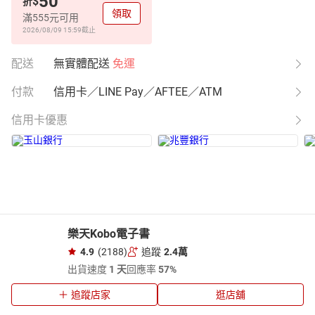
50
$
折
領取
滿555元可用
2026/08/09 15:59
截止
配送
無實體配送
免運
付款
信用卡／LINE Pay／AFTEE／ATM
信用卡優惠
樂天Kobo電子書
4.9
(2188)
追蹤
2.4萬
出貨速度
1 天
回應率
57%
追蹤店家
逛店舖