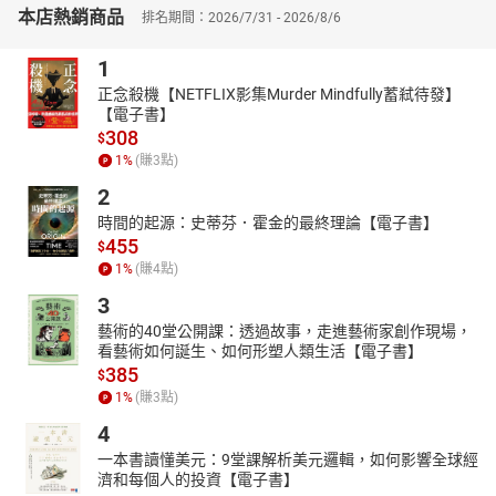
系列有聲劇首波從60篇故事中精選出兩則指標性的短篇──《失敗的
本店熱銷商品
排名期間：2026/7/31 - 2026/8/6
波西米亞委託案》和《花斑帶的殺意》。BBC影集《新世紀福爾摩
斯》中帥氣的艾琳˙愛德勒，除了是唯一令福爾摩斯心動的女子，全
1
球影迷也為之傾心，這個角色正是出自《失敗的波西米亞委託
正念殺機【NETFLIX影集Murder Mindfully蓄弒待發】
案》，我們得以一探「那位女士」的風采，還有福爾摩斯遊走在犯
【電子書】
罪邊緣的行動。
308
$
而《花斑帶的殺意》曾被柯南˙道爾選為最喜愛的故事，他說：「這
1
%
(賺
3
點)
陰險殘酷的故事，即便不總是排在第一，但絕對會在任何排名
2
上。」你可以在劇中聽見福爾摩斯與華生一同穿梭緊張刺激的詭譎
時間的起源：史蒂芬．霍金的最終理論【電子書】
氛圍，並用另類方法制裁犯人。
455
$
＼
1
%
(賺
4
點)
「你就是福爾摩斯？我是波西米亞皇室委託的代理人──范格姆伯
3
爵。」
藝術的40堂公開課：透過故事，走進藝術家創作現場，
一位神祕客戶的戴著皮革面具現身，誓命取回足以撼動波西米亞王
看藝術如何誕生、如何形塑人類生活【電子書】
室的合照，掀開一場國家級的緋聞。信心滿滿的福爾摩斯這次會如
385
$
何與歌劇女伶鬥智，達成委託呢？又是什麼樣的狠角色，讓他從此
1
%
(賺
3
點)
不再輕看女性？一場情愫滋生的交鋒即將展開……
4
僅留一盞燈，任憑黑暗包圍，
一本書讀懂美元：9堂課解析美元邏輯，如何影響全球經
豎起雙耳，悄悄跟在福爾摩斯與華生身後，
濟和每個人的投資【電子書】