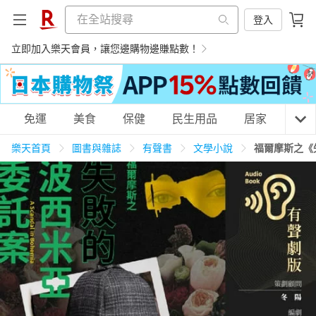
登入
立即加入樂天會員，讓您邊購物邊賺點數！
購物網分類
免運
美食
保健
民生用品
居家
3C
樂天首頁
圖書與雜誌
有聲書
文學小說
福爾摩斯之《
天天免運
美食蛋糕
養生保健
民生用品
居家生活
3C家電
運動休閒
親子玩具
女裝
男裝
化妝保養
情趣用品