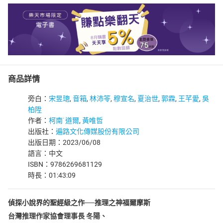
商品詳情
旁白：
宋昱璁
,
音箱
,
林沛笭
,
穆宣名
,
夏治世
,
郭霖
,
王芊愛
,
吳
柏陞
作者：
柯南˙道爾
,
黃唯哲
出版社：
遍路文化傳媒股份有限公司
出版日期：2023/06/08
語言：中文
ISBN：9786269681129
時長：01:43:09
偵探小說界的聖經級之作──推理之神福爾摩斯
台灣推理作家協會理事長 冬陽、