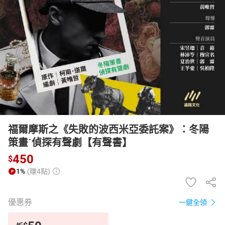
日本購物
電子/紙本書
HOT
福爾摩斯之《失敗的波西米亞委託案》：冬陽
策畫˙偵探有聲劇【有聲書】
450
$
1%
(賺4點)
優惠券
一鍵全領