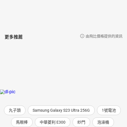
小說《危險情節》、《餓夢大饕客》。影視作品有華視《蘇爺爺的
肖像畫》、公視《靈佔》等，並曾以劇本《雄三》獲選第九屆「台
灣華文原創故事編劇駐市計畫」。
聲音導演簡介／郭霖
甜耳朵讀劇社創社人
更多推薦
由飛比價格提供的資訊
代表作品：
《台灣自製遊戲-打鬼2》聲音導演
《原創動畫-歐米天空》聲音導演
《音速小子電影版》索尼克
《超級瑪利歐兄弟電影版》奇諾比奧
聲音演員簡介／
宋昱璁
擔任角色：福爾摩斯
代表作品
《進擊的巨人》：艾連˙葉卡
丸子頭
Samsung Galaxy S23 Ultra 256G
1號電池
《咒術迴戰》：伏黑惠
馬眼棒
中華菱利 E300
紗門
泡澡桶
《蠟筆小新》：佐藤正男