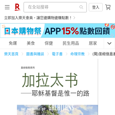
登入
立即加入樂天會員，讓您邊購物邊賺點數！
購物網分類
免運
美食
保健
民生用品
居家
3C
樂天首頁
圖書與雜誌
電子書
命理宗教
(简)圣经信
天天免運
美食蛋糕
養生保健
民生用品
居家生活
3C家電
運動休閒
親子玩具
女裝
男裝
化妝保養
情趣用品