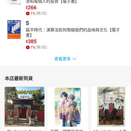
濟和每個人的投資【電子書】
266
$
1
%
(賺
2
點)
5
扁平時代：演算法如何限縮我們的品味與文化【電子
書】
385
$
1
%
(賺
3
點)
查看更多
本店最新到貨