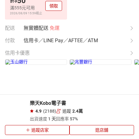
50
$
折
領取
滿555元可用
2026/08/09 15:59
截止
配送
無實體配送
免運
付款
信用卡／LINE Pay／AFTEE／ATM
信用卡優惠
樂天Kobo電子書
4.9
(2188)
追蹤
2.4萬
出貨速度
1 天
回應率
57%
追蹤店家
逛店舖