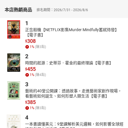
本店熱銷商品
排名期間：2026/7/31 - 2026/8/6
1
正念殺機【NETFLIX影集Murder Mindfully蓄弒待發】
【電子書】
308
$
1
%
(賺
3
點)
2
時間的起源：史蒂芬．霍金的最終理論【電子書】
455
$
1
%
(賺
4
點)
3
藝術的40堂公開課：透過故事，走進藝術家創作現場，
看藝術如何誕生、如何形塑人類生活【電子書】
385
$
1
%
(賺
3
點)
4
一本書讀懂美元：9堂課解析美元邏輯，如何影響全球經