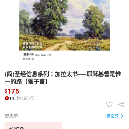
日本購物
電子/紙本書
HOT
(简)圣经信息系列：加拉太书——耶稣基督是惟
一的路【電子書】
175
$
1%
(賺1點)
優惠券
一鍵全領