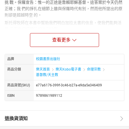
挑 戰。保羅宣告：惟一的正途是靠賴耶穌基督。這答案於今天仍然
正確；我 們的掙扎在細節上雖與保羅時代有別，然而他所提出的原
則卻是超越時空 的。
斯托得牧師在本書中幫助我們明白加拉太書的信息，使我們能夠活
學 活用去迎接當前的信仰挑戰。
作者以深入淺出的方法，將經文正確地闡釋出來，並附研讀指引，
查看更多
能 幫助讀者將經文應用在日常生活的實際問題上；是每日讀經、講
道、備課 、小組查經的最佳工具。
▕ 作者介紹▕
品牌
校園書房出版社
斯托得（John Stott, 1921-2011）
商品分類
樂天首頁
樂天Kobo電子書
命理宗教
著名的英國牧師，也是一位享譽國際的聖經學者，其著述等身。除
基督教/天主教
本書外，已譯成中譯本的有：《認識聖經》、《當代基督十架》、
《當代聖靈工作》、《當代講道藝術》、《當代基督門徒》、《C型
商品貨號(SKU)
e77a6176-399f-3c46-b27a-e9da5e346409
觀點──基督徒改變社會的行動力》、《當代神學對話》、《再思福
ISBN
9789861989112
音使命》、《新千年．新異象》、《斯托得研經材料》、《聖經信
息系列》之使徒行傳、羅馬書（校園）等書。這些著作寫來鞭辟入
裡，發人深省，而且屢獲好評。
退換貨須知