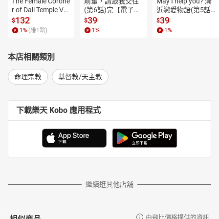
The Female Corone
前輩，請跟我交往
May I help you? 漸
r of Dali Temple Vo
(第6話)完【電子
近戀愛物語(第5話)
l.6【有聲書】
書】
【電子書】
132
39
39
$
$
$
1
%
(賺
1
點)
1
%
1
%
本店相關類別
命理宗教
基督教/天主教
下載樂天 Kobo 應用程式
繼續逛其他店舖
相似商品
由飛比價格提供的資訊