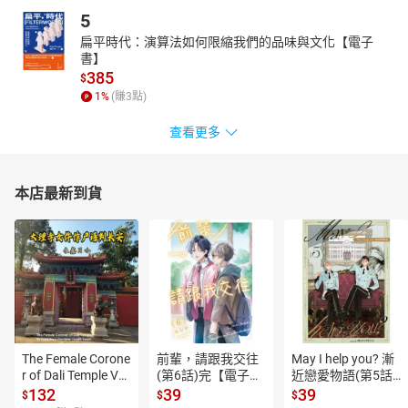
5
扁平時代：演算法如何限縮我們的品味與文化【電子
書】
385
$
1
%
(賺
3
點)
查看更多
本店最新到貨
The Female Corone
前輩，請跟我交往
May I help you? 漸
r of Dali Temple Vo
(第6話)完【電子
近戀愛物語(第5話)
l.6【有聲書】
書】
【電子書】
132
39
39
$
$
$