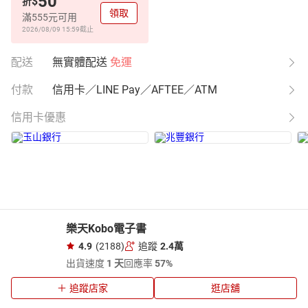
50
$
折
領取
滿555元可用
2026/08/09 15:59
截止
配送
無實體配送
免運
付款
信用卡／LINE Pay／AFTEE／ATM
信用卡優惠
樂天Kobo電子書
4.9
(2188)
追蹤
2.4萬
出貨速度
1 天
回應率
57%
追蹤店家
逛店舖