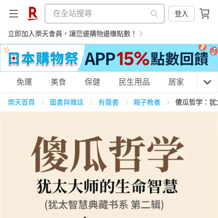
登入
立即加入樂天會員，讓您邊購物邊賺點數！
購物網分類
免運
美食
保健
民生用品
居家
3C
樂天首頁
圖書與雜誌
有聲書
親子教養
傻瓜哲学：犹
天天免運
美食蛋糕
養生保健
民生用品
居家生活
3C家電
運動休閒
親子玩具
女裝
男裝
化妝保養
情趣用品