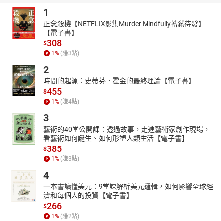
1
正念殺機【NETFLIX影集Murder Mindfully蓄弒待發】
【電子書】
308
$
1
%
(賺
3
點)
2
時間的起源：史蒂芬．霍金的最終理論【電子書】
455
$
1
%
(賺
4
點)
3
藝術的40堂公開課：透過故事，走進藝術家創作現場，
看藝術如何誕生、如何形塑人類生活【電子書】
385
$
1
%
(賺
3
點)
4
一本書讀懂美元：9堂課解析美元邏輯，如何影響全球經
濟和每個人的投資【電子書】
266
$
1
%
(賺
2
點)