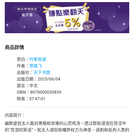
商品詳情
旁白：
吟筝观澜
作者：
贺雄飞
出版社：
天下书盟
出版日期：2025/06/04
語言：中文
ISBN：8970000030839
時長：07:47:01
内容简介：
幽默是犹太人面对黑暗和苦难的心灵鸡汤。透过那些浸泡在苦涩中
的“含泪的笑话”，犹太人调侃和嘲弄权力与神圣，讽刺和批判人类的