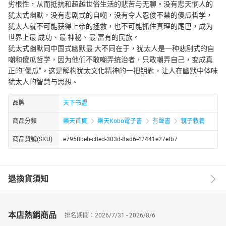
劣根性，从而抵抗和超越世俗生活的悲苦与无聊。没有悲天悯人的
犹太式幽默，没有悲剧式的自嘲，没有令人忍俊不禁的傻瓜哲学，
犹太人就不可能获得上帝的拯救，也不可能抓住真理的尾巴，成为
世界上最 成功、最 神秘、最 富有的民族。
犹太式幽默同中国式幽默最 大不同在于，犹太人是一种悲剧式的自
嘲和傻瓜哲学，因为他们不敢嘲弄统治者，只敢嘲弄自己，变成真
正的“傻瓜”。这是解构犹太文化精神的一把钥匙，让人在幽默中体味
犹太人的智慧与思想。
品牌
天下书盟
商品分類
樂天首頁
樂天Kobo電子書
有聲書
親子教養
商品貨號(SKU)
e7958beb-c8ed-303d-8ad6-42441e27efb7
退換貨須知
本店熱銷商品
排名期間：2026/7/31 - 2026/8/6