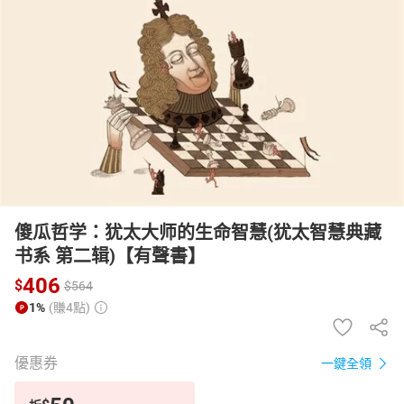
日本購物
電子/紙本書
HOT
傻瓜哲学：犹太大师的生命智慧(犹太智慧典藏
书系 第二辑)【有聲書】
406
$
$
564
1%
(賺4點)
優惠券
一鍵全領