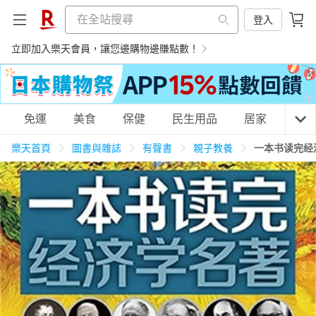
登入
立即加入樂天會員，讓您邊購物邊賺點數！
購物網分類
免運
美食
保健
民生用品
居家
3C
樂天首頁
圖書與雜誌
有聲書
親子教養
一本书读完经
天天免運
美食蛋糕
養生保健
民生用品
居家生活
3C家電
運動休閒
親子玩具
女裝
男裝
化妝保養
情趣用品