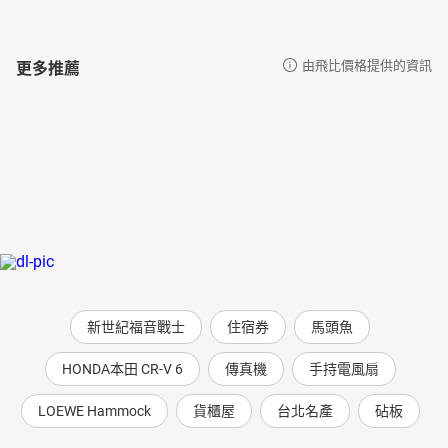
更多推薦
由飛比價格提供的資訊
新世紀福音戰士
住宿券
馬頭魚
HONDA本田 CR-V 6
傳真機
手持電風扇
LOEWE Hammock
貨櫃屋
台北名產
砧板