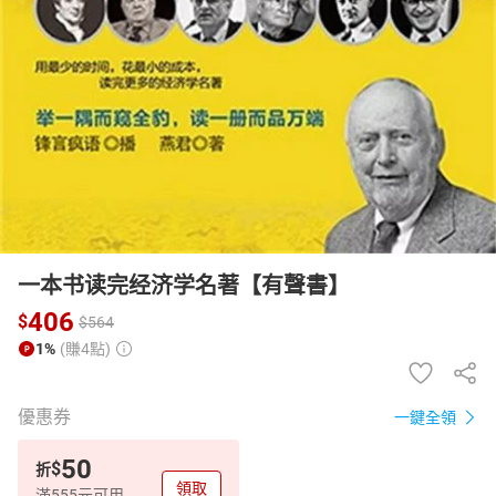
日本購物
電子/紙本書
HOT
一本书读完经济学名著【有聲書】
406
$
$
564
1%
(賺4點)
優惠券
一鍵全領
50
$
折
領取
滿555元可用