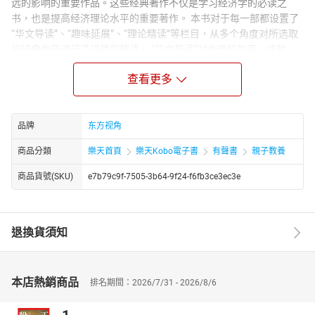
远的影响的重要作品。这些经典著作不仅是学习经济学的必读之
书，也是提高经济理论水平的重要著作。 本书对于每一部都设置了
“华文导读”、“趣味延展”、“理论精读”等栏目，从多个角度对所选取
的经典作品进行了详尽的解读。 “华文导读”对作者的生平、成就、
主要著作等信息做了简单介绍，是读者对所选取的著作有一个整体
查看更多
上的把握； “趣味延展”介绍了与名著或作者相关的一些逸闻趣事，
增加了本书的可读性与趣味性，同时又可以开阔读者的视野； “理论
精读”部分精粹阐述了名著的理论要点，让读者既不必纠缠于原著晦
涩的文字，又能把握名著的理论精髓。想这些流芳百世的经典之作
品牌
东方视角
必将给每一位读者以智慧的启迪。
商品分類
樂天首頁
樂天Kobo電子書
有聲書
親子教養
商品貨號(SKU)
e7b79c9f-7505-3b64-9f24-f6fb3ce3ec3e
退換貨須知
本店熱銷商品
排名期間：2026/7/31 - 2026/8/6