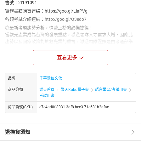
書號：2I191091
實體書籍購買連結：https://goo.gl/LiaPVg
各類考試介紹連結：http://goo.gl/Q3edo7
◎最新考題趨勢分析，快速上榜的必備捷徑！
當觀光產業成為台灣的發展重點，導遊領隊人才需求大增，因應此
趨勢以及國家政策對於觀光業的重視，導遊領隊證照是由考選部舉
辦，並正式列入國家考試，成為有志於此者絕佳的就業良機。有鑑
於考試內容專業性，千華特別聘請本科名師，彙整最新考情與資
查看更多
料，精心編纂本書，務求給予最詳實完整的資訊。為了讓你更有效
率的準備考試，作者特地全面分析近年考題，在書中標註各單元的
「頻出度」以及各焦點的「重要度」，並且標示近年考點，請務必
品牌
千華數位文化
針對重點詳加閱讀。
商品分類
樂天首頁
樂天Kobo電子書
語言學習/考試用書
◎圖表解說&知識補充，全方位強化領隊實力！
考試用書
也因為領隊的考試具有專業性，實務上也常常會遇到一些突發狀況
是一般教科書上沒有的，面對如此多的狀況，實在是難以記憶並處
商品貨號(SKU)
e7e4ad0f-8031-3df8-bcc3-71e681b2afac
理，而臨場考試時，也常常會因為題目過多或相似而造成混淆，功
虧一簣。故本書在每章內容，皆會依照該章主題編寫系統化的表
格，並做整理分析及提醒，方便你理解每章節的內容和重點，並在
退換貨須知
試題及解析中，詳細解說和分析，希望透過這些淺顯的重點解析，
有助釐清觀念並順利瞭解並記取解答。另外，在法規部分，也標記