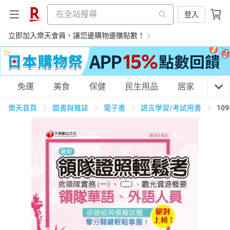
登入
立即加入樂天會員，讓您邊購物邊賺點數！
購物網分類
免運
美食
保健
民生用品
居家
3C
樂天首頁
圖書與雜誌
電子書
語言學習/考試用書
10
天天免運
美食蛋糕
養生保健
民生用品
居家生活
3C家電
運動休閒
親子玩具
女裝
男裝
化妝保養
情趣用品