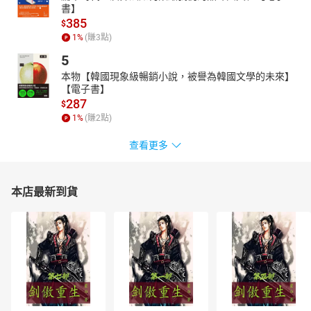
書】
385
$
1
%
(賺
3
點)
5
本物【韓國現象級暢銷小說，被譽為韓國文學的未來】
【電子書】
287
$
1
%
(賺
2
點)
查看更多
本店最新到貨