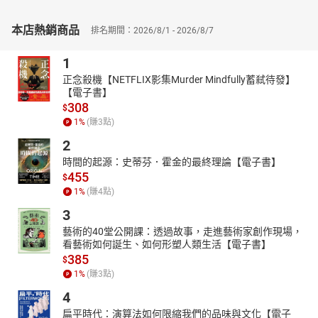
「修法時間」，讓你不至遺漏法規更新資訊。
本店熱銷商品
排名期間：2026/8/1 - 2026/8/7
◎收錄經典模擬試題，奪分關鍵輕鬆掌握！
練習題目是驗收自己是否吸收的一個很好的方式，所以本書在每個
1
課文重點後面，均附有相關的實戰模擬題庫，屬於小範圍的單元練
習，藉此可以慢慢累積解題的方法、速度等，對於考試很有幫助。
正念殺機【NETFLIX影集Murder Mindfully蓄弒待發】
【電子書】
另外在讀完每個篇章後，再搭配本書收錄歷屆試題與解析，更有助
308
$
於了解近年的命題重點，在領隊專業的路上，可獲得事半功倍之
1
%
(賺
3
點)
效。
2
◎名師精心講解要點，掃描QR CODE學習更輕鬆！
有鑑於領隊考試範圍所涵蓋的領域甚廣，部分觀念較不容易理解，
時間的起源：史蒂芬．霍金的最終理論【電子書】
455
有時會造成觀念的混淆，所以千華延聘名師針對大範圍觀念或較易
$
混淆的觀念錄製影像與你講解說明，只要掃瞄QR CODE便能觀看影
1
%
(賺
4
點)
片內容，讓學習不再枯燥乏味！
3
藝術的40堂公開課：透過故事，走進藝術家創作現場，
看藝術如何誕生、如何形塑人類生活【電子書】
385
$
1
%
(賺
3
點)
4
扁平時代：演算法如何限縮我們的品味與文化【電子