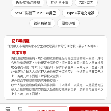
近吸式抽油煙機
桂格 黑十穀
72巧克力
SYM三陽機車 MMBCU曼巴
Type-C筆電充電器
管道疏通劑
團康遊戲
防詐騙提醒
台灣樂天市場與店家不會主動致電要求解除分期付款、要求ATM轉帳。
政策宣導
為防治動物傳染病，境外動物或動物產品等應施檢疫物輸入我國，應符
合動物檢疫規定，並依規定申請檢疫。擅自輸入屬禁止輸入之應施檢疫
物者最高可處七年以下有期徒刑，得併科新臺幣三百萬元以下罰金。應
施檢疫物之輸入人或代理人未依規定申請檢疫者，得處新臺幣五萬元以
上一百萬元以下罰鍰，並得按次處罰。
境外商品不得隨貨贈送應施檢疫物。
收件人違反動物傳染病防治條例第三十四條第三項規定，未將郵遞寄送
輸入之應施檢疫物送交輸出入動物檢疫機關銷燬者，處新臺幣三萬元以
上十五萬元以下罰鍰。
Shopping is Entertainment!