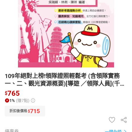
日本購物
電子/紙本書
HOT
109年絕對上榜!領隊證照輕鬆考 (含領隊實務
一、二、觀光資源概要)[導遊 ／領隊人員](千
華)【電子書】
765
$
1%
(賺7點)
715
$
折扣後價格
優惠券
一鍵全領