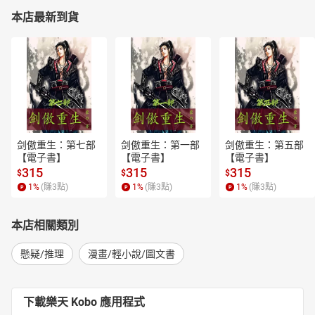
本店最新到貨
剑傲重生：第七部
剑傲重生：第一部
剑傲重生：第五部
【電子書】
【電子書】
【電子書】
315
315
315
$
$
$
1
%
(賺
3
點)
1
%
(賺
3
點)
1
%
(賺
3
點)
本店相關類別
懸疑/推理
漫畫/輕小說/圖文書
下載樂天 Kobo 應用程式