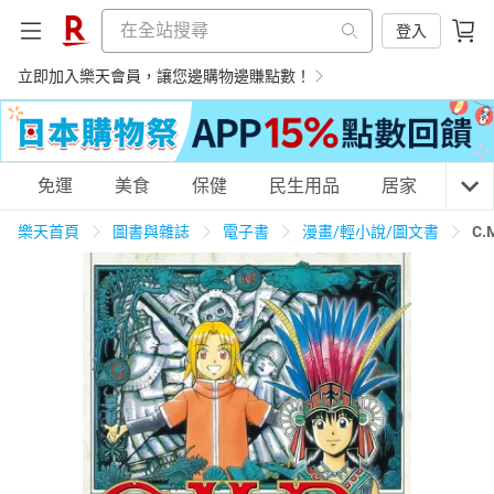
登入
立即加入樂天會員，讓您邊購物邊賺點數！
購物網分類
免運
美食
保健
民生用品
居家
3C
樂天首頁
圖書與雜誌
電子書
漫畫/輕小說/圖文書
C
天天免運
美食蛋糕
養生保健
民生用品
居家生活
3C家電
運動休閒
親子玩具
女裝
男裝
化妝保養
情趣用品