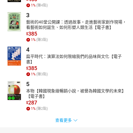
1
%
(賺
4
點)
3
藝術的40堂公開課：透過故事，走進藝術家創作現場，
看藝術如何誕生、如何形塑人類生活【電子書】
385
$
1
%
(賺
3
點)
4
扁平時代：演算法如何限縮我們的品味與文化【電子
書】
385
$
1
%
(賺
3
點)
5
本物【韓國現象級暢銷小說，被譽為韓國文學的未來】
【電子書】
287
$
1
%
(賺
2
點)
查看更多