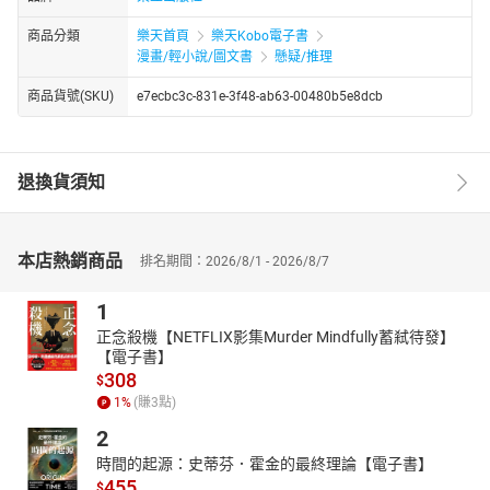
商品分類
樂天首頁
樂天Kobo電子書
漫畫/輕小說/圖文書
懸疑/推理
商品貨號(SKU)
e7ecbc3c-831e-3f48-ab63-00480b5e8dcb
退換貨須知
本店熱銷商品
排名期間：2026/8/1 - 2026/8/7
1
正念殺機【NETFLIX影集Murder Mindfully蓄弒待發】
【電子書】
308
$
1
%
(賺
3
點)
2
時間的起源：史蒂芬．霍金的最終理論【電子書】
455
$