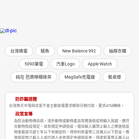
台灣蜂蜜
鯖魚
New Balance 992
抽屜衣櫃
5090筆電
汽車Logo
Apple Watch
純在 芭樂檸檬綠茶
MagSafe充電器
餐桌燈
防詐騙提醒
台灣樂天市場與店家不會主動致電要求解除分期付款、要求ATM轉帳。
政策宣導
為防治動物傳染病，境外動物或動物產品等應施檢疫物輸入我國，應符
合動物檢疫規定，並依規定申請檢疫。擅自輸入屬禁止輸入之應施檢疫
物者最高可處七年以下有期徒刑，得併科新臺幣三百萬元以下罰金。應
施檢疫物之輸入人或代理人未依規定申請檢疫者，得處新臺幣五萬元以