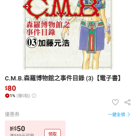
日本購物
電子/紙本書
HOT
C.M.B.森羅博物館之事件目錄 (3)【電子書】
80
$
1%
(賺0點)
優惠券
一鍵全領
50
$
折
領取
滿555元可用