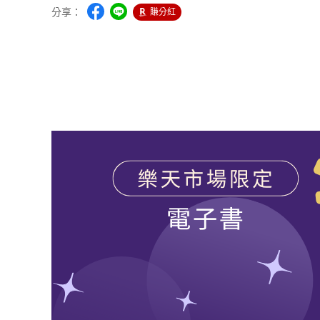
分享：
賺分紅