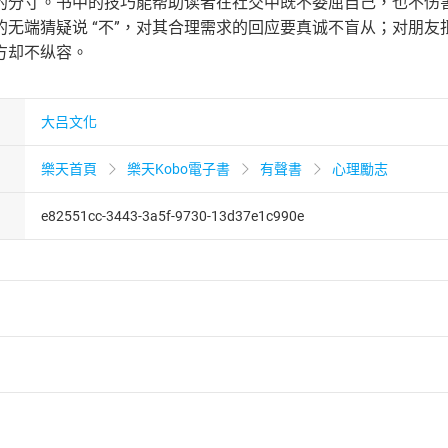
的分寸。书中的技巧能帮助读者在社交中既不委屈自己，也不伤
的无端猜疑说 “不”，对其合理需求的回应要真诚不盲从；对朋
方却不纵容。
大吕文化
樂天首頁
樂天Kobo電子書
有聲書
心理勵志
e82551cc-3443-3a5f-9730-13d37e1c990e
者保護法
第
19
條第
1
項後段
暨
通訊交易解除權合理例外情事適用
供即為完成之線上服務，經消費者事先同意始提供。」 之商品