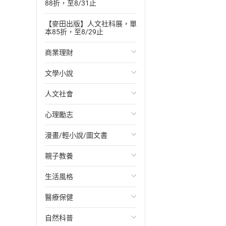
88折，至8/31止
【麥田出版】人文社科展，單
本85折，至8/29止
商業理財
文學小說
投資理財
人文社會
經濟/趨勢
歐美文學
心理勵志
財務/金融
日本文學
國際關係
漫畫/輕小說/圖文書
管理/領導
韓國文學
政治
心靈成長/情緒
親子教養
職場工作術
華文文學
社會科學
人際關係
輕小說
生活風格
成功法
經典文學
台灣/中國歷史
兩性關係
奇幻/科幻
教育現場
醫療保健
行銷/廣告
成長/家庭生活小說
日/韓歷史
心理學
愛情故事
兒童文學/故事
飲食/食譜
自然科普
傳記
懸疑/推理小說
其他歷史/史學
職場/社會寫實
兒童科普/學習
健身/美顏
健康/養生