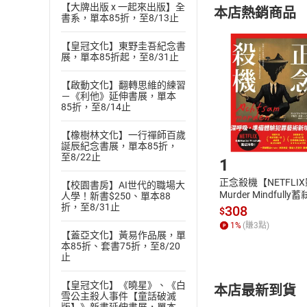
【大牌出版 x 一起來出版】全
本店熱銷商品
(
二
)
消費者
書系，單本85折，至8/13止
且已下載
/
存
挑選
商
【皇冠文化】東野圭吾紀念書
退貨方式：您
展，單本85折起，至8/31止
Choose
貨」，本店鋪
【啟動文化】翻轉思維的練習
請注意，樂天
－《利他》延伸書展，單本
購書後，
85折，至8/14止
【橡樹林文化】一行禪師百歲
Step1
誕辰紀念書展，單本85折，
至8/22止
1
正念殺機【NETFLI
【校園書房】AI世代的職場大
Murder Mindfully
人學！新書$250、單本88
折，至8/31止
發】【電子書】
308
$
1
%
(賺
3
點)
【蓋亞文化】黃易作品展，單
本85折、套書75折，至8/20
止
【皇冠文化】《曉星》、《白
本店最新到貨
雪公主殺人事件【童話破滅