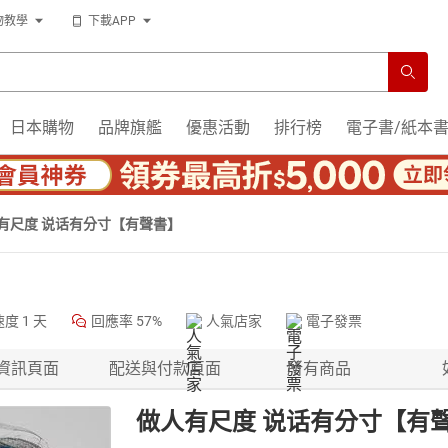
物教學
下載APP
日本購物
品牌旗艦
優惠活動
排行榜
電子書/紙本
有尺度 说话有分寸【有聲書】
速度
1 天
回應率
57%
人氣店家
電子發票
資訊頁面
配送與付款頁面
所有商品
做人有尺度 说话有分寸【有