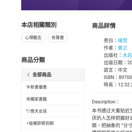
本店相關類別
商品詳情
心理勵志
有聲書
旁白：
缘觉
作者：
善之
出版社：
大吕
商品分類
出版日期：202
語言：中文
全部商品
ISBN：89700
時長：12:32:
🎯新書優惠
🉐獨家書籍
Description：
本书通过大量贴近
💘樂天女孩
厌的人怎样把握好
⚡版權即將到期
题，把抽象的 “