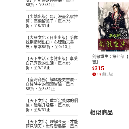
版】》新書延伸書展，單本
88折，至8/31止
【尖端出版】每月漫畫名家推
薦：高橋留美子，單本75
折，至8/31止
付款方
【大雁文化 x 日出出版】陪你
找到情緒出口，心理勵志書
ATM轉帳、信用卡
展，單本85折，至9/10止
剑傲重生：第七部【
【天下生活 x 康健出版】享受
書】
自己喜歡的生活，單本85
315
折，至9/15止
$
1
%
(賺
3
點)
【臺灣商務】解碼歷史書展~
穿梭時空的閱讀冒險，單本
85折，至8/31止
【天下文化】重新定義你的價
值，職場升級展，單本88
折，至8/31止
相似商品
【天下文化】理解今天，才能
預見明天。世界變局展，單本