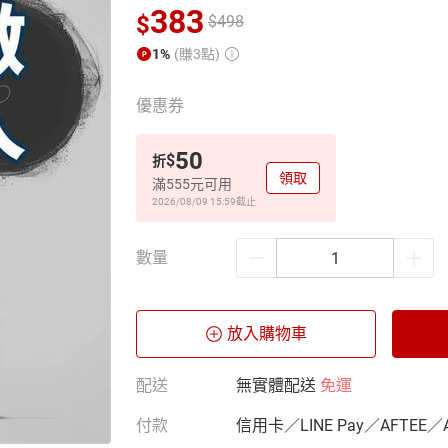
383
$
$
498
1%
(賺3點)
優惠券
50
$
折
領取
滿555元可用
2026/08/09 15:59
截止
數量
放入購物車
配送
無實體配送
免運
付款
信用卡／LINE Pay／AFTEE／