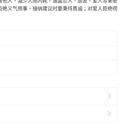
害他人，减少人际内耗。涵盖恋人、朋友、爱人等亲密
友拒绝义气用事，接纳建议时要秉持真诚；对爱人拒绝唠
準則
第
2
條第
5
款之規定，「非以有形媒介提供之數位
，不適用消保法第
19
條第
1
項七日內無條件退貨之規