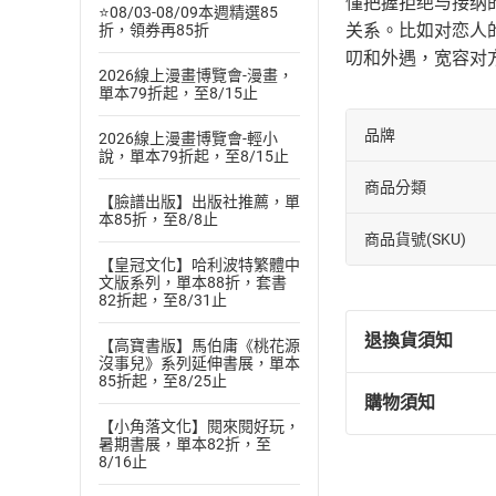
懂把握拒绝与接纳
⭐08/03-08/09本週精選85
关系。比如对恋人
折，領券再85折
叨和外遇，宽容对
2026線上漫畫博覽會-漫畫，
單本79折起，至8/15止
品牌
2026線上漫畫博覽會-輕小
說，單本79折起，至8/15止
商品分類
【臉譜出版】出版社推薦，單
本85折，至8/8止
商品貨號(SKU)
【皇冠文化】哈利波特繁體中
文版系列，單本88折，套書
82折起，至8/31止
退換貨須知
【高寶書版】馬伯庸《桃花源
沒事兒》系列延伸書展，單本
85折起，至8/25止
購物須知
退換貨規定：
【小角落文化】閱來閱好玩，
(
一
)
依
消費
暑期書展，單本82折，至
8/16止
內容或一經提
購書須知
定。