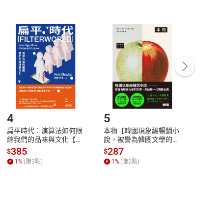
非以有形媒介提供之數位內容，消費者同意若訂購後
付款
方式
完成
訂單
中點選「瀏覽訂單明細」
>
「申請取消訂單
/
退
Payment
Complete
/退貨。
登入帳號，下載書籍後看書
4
5
6
扁平時代：演算法如何限
本物【韓國現象級暢銷小
蛋白
縮我們的品味與文化【電
說，被譽為韓國文學的未
版）─
子書】
來】【電子書】
秘密
385
287
24
$
$
$
一本
1
%
(賺
3
點)
1
%
(賺
2
點)
1
%