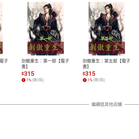
式
退換貨規範
、LINE PAY、AFTEE
本店是否提供消費者保護法七日猶
之權利，遽消費者保護法及通訊交
電子
剑傲重生：第一部【電子
剑傲重生：第五部【電子
除權合理例外情事適用準則，依商
書】
書】
質各有不同規定。詳細退換貨說明
315
315
$
$
照各商品說明。
1
%
(賺
3
點)
1
%
(賺
3
點)
詳細說明
繼續逛其他店舖