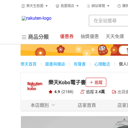
樂天生態圈
我要開店
網站導覽
購
優惠券
抽獎優惠
天天免運
商品分類
做人
樂天首頁
圖書與雜誌
有聲書
心理勵志
樂天Kobo電子書
追蹤
4.9
(2188)
追蹤
2.4萬
出貨
本店類別
店家首頁
店家