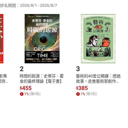
排名期間：2026/8/1 - 2026/8/7
訂購本店鋪之商品即代表知悉本店鋪所銷售之商品為電子書，屬
取電子書，不得請求退貨退款。
品
放入
購物車
登入
帳號
欲取消訂單或辦理退貨時，請登入樂天市場，並於「我的訂單」
Shopping cart
Login
將依您的申請進行審核，待審核通過後將為您辦理退款事宜。
市場須以整筆訂單為單位進行取消/退貨，恕無法以單支商品取消
如何開始使用？
.選擇閱讀載具
Step2.
2
3
X影集
時間的起源：史蒂芬．霍
藝術的40堂公開課：透過
蓄弒待
金的最終理論【電子書】
故事，走進藝術家創作現
場，看藝術如何誕生、如
455
385
$
$
何形塑人類生活【電子
1
%
(賺
4
點)
1
%
(賺
3
點)
書】