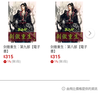
客服資訊
豫期
服務時間：週一到週五 10:00-12:00、
易解
13:00-17:00 (國定假日及例假日休息)
剑傲重生：第九部【電子
剑傲重生：第八部【電子
潜水史
品性
客服電話：0080-1857077
書】
書】
andari
al) Sc
請參
客服信箱：
聯絡店家
315
315
13
$
$
$
r【電
1
%
(賺
3
點)
1
%
(賺
3
點)
1
%
由飛比價格提供的資訊