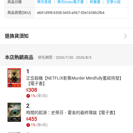
商品分類
樂天首頁
樂天Kobo電子書
有聲書
文學小說
商品貨號(SKU)
e841d9f8-6308-3e55-a967-50e1b58b2fb4
退換貨須知
本店熱銷商品
排名期間：2026/7/30 - 2026/8/5
1
正念殺機【NETFLIX影集Murder Mindfully蓄弒待發】
【電子書】
308
$
1
%
(賺
3
點)
2
時間的起源：史蒂芬．霍金的最終理論【電子書】
455
$
1
%
(賺
4
點)