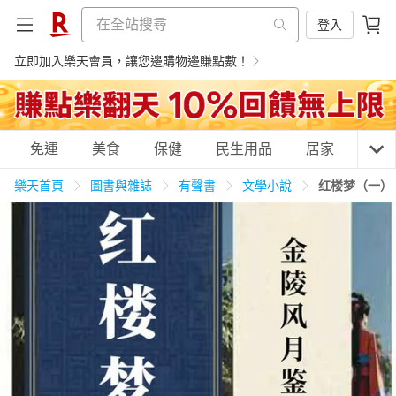
登入
立即加入樂天會員，讓您邊購物邊賺點數！
購物網分類
免運
美食
保健
民生用品
居家
3C
樂天首頁
圖書與雜誌
有聲書
文學小說
红楼梦（一）
天天免運
美食蛋糕
養生保健
民生用品
居家生活
3C家電
運動休閒
親子玩具
女裝
男裝
化妝保養
情趣用品