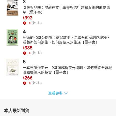
3
階級與品味：隱藏在文化審美與流行趨勢背後的地位渴
望【電子書】
392
$
1
%
(賺
3
點)
4
藝術的40堂公開課：透過故事，走進藝術家創作現場，
看藝術如何誕生、如何形塑人類生活【電子書】
385
$
1
%
(賺
3
點)
5
一本書讀懂美元：9堂課解析美元邏輯，如何影響全球經
濟和每個人的投資【電子書】
266
$
1
%
(賺
2
點)
查看更多
本店最新到貨