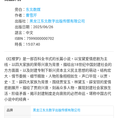
旁白：
东北数媒
作者：
曹雪芹
出版社：
黑龙江东北数字出版传媒有限公司
出版日期：2025/06/26
語言：中文
ISBN：7599000000702
時長：15:07:40
《红楼梦》是一部百科全书式的长篇小说。以宝黛爱情悲剧为主
线，以四大家族的荣辱兴衰为背景，描绘出18世纪中国封建社会的
方方面面，以及封建专制下新兴资本主义民主思想的萌动。结构宏
大、情节委婉、细节精致，人物形象栩栩如生，声口毕现，以贾、
史、王、薛四大家族为背景，围绕贾宝玉、林黛玉、薛宝钗的爱情
悲剧展开。描绘了贾府兴衰，刻画众多人物，展现封建社会家族生
活、阶级矛盾，揭示封建制度走向衰败的必然命运。堪称中国古代
小说中的经典。
品牌
黑龙江东北数字出版传媒有限公司