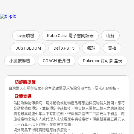
uv直噴機
Kobo Clara 電子書閱讀器
山蘇
JUST BLOOM
Dell XPS 15
籃球
青梅
小腿按摩機
COACH 後背包
Pokemon寶可夢 盒玩
防詐騙提醒
台灣樂天市場與店家不會主動致電要求解除分期付款、要求ATM轉帳。
政策宣導
為防治動物傳染病，境外動物或動物產品等應施檢疫物輸入我國，應符
合動物檢疫規定，並依規定申請檢疫。擅自輸入屬禁止輸入之應施檢疫
物者最高可處七年以下有期徒刑，得併科新臺幣三百萬元以下罰金。應
施檢疫物之輸入人或代理人未依規定申請檢疫者，得處新臺幣五萬元以
上一百萬元以下罰鍰，並得按次處罰。
境外商品不得隨貨贈送應施檢疫物。