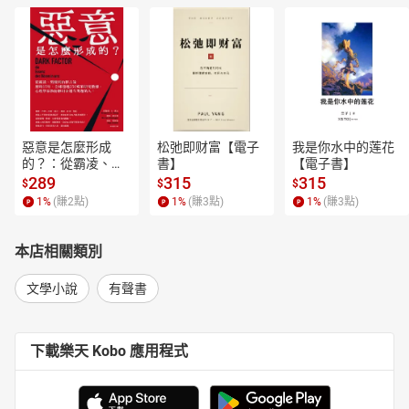
惡意是怎麼形成
松弛即财富【電子
我是你水中的莲花
的？：從霸凌、劈
書】
【電子書】
腿到仇恨言論，歷
289
315
315
$
$
$
時15年、全球超過
1
%
(賺
2
點)
1
%
(賺
3
點)
1
%
(賺
3
點)
250萬筆研究數
據，心理學家教你
揪出身邊有問題的
本店相關類別
人！【電子書】
文學小說
有聲書
下載樂天 Kobo 應用程式