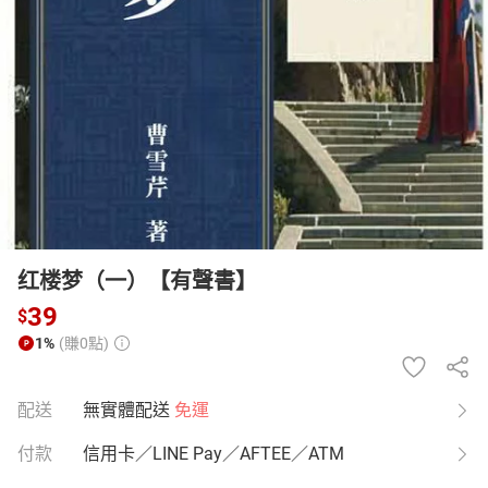
日本購物
電子/紙本書
HOT
红楼梦（一）【有聲書】
39
$
1%
(賺0點)
配送
無實體配送
免運
付款
信用卡／LINE Pay／AFTEE／ATM