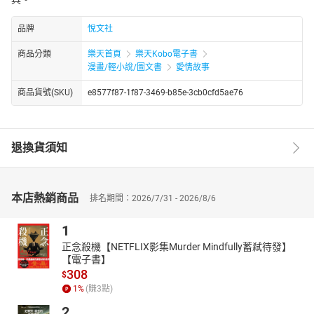
品牌
悅文社
商品分類
樂天首頁
樂天Kobo電子書
漫畫/輕小說/圖文書
愛情故事
商品貨號(SKU)
e8577f87-1f87-3469-b85e-3cb0cfd5ae76
退換貨須知
本店熱銷商品
排名期間：2026/7/31 - 2026/8/6
1
正念殺機【NETFLIX影集Murder Mindfully蓄弒待發】
【電子書】
308
$
1
%
(賺
3
點)
2