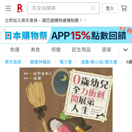
登入
立即加入樂天會員，讓您邊購物邊賺點數！
購物網分類
免運
美食
保健
民生用品
居家
3C
樂天首頁
圖書與雜誌
電子書
漫畫/輕小說/圖文書
0
天天免運
美食蛋糕
養生保健
民生用品
居家生活
3C家電
運動休閒
親子玩具
女裝
男裝
化妝保養
情趣用品