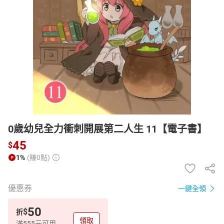
日本購物
電子/紙本書
HOT
0歲幼兒全力衝刺開展第二人生 11【電子書】
45
$
1%
(賺0點)
優惠券
一鍵全領
50
$
折
領取
滿555元可用