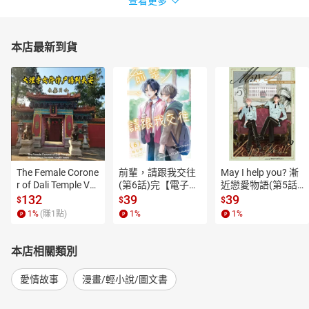
查看更多
本店最新到貨
The Female Corone
前輩，請跟我交往
May I help you? 漸
r of Dali Temple Vo
(第6話)完【電子
近戀愛物語(第5話)
l.6【有聲書】
書】
【電子書】
132
39
39
$
$
$
1
%
(賺
1
點)
1
%
1
%
本店相關類別
愛情故事
漫畫/輕小說/圖文書