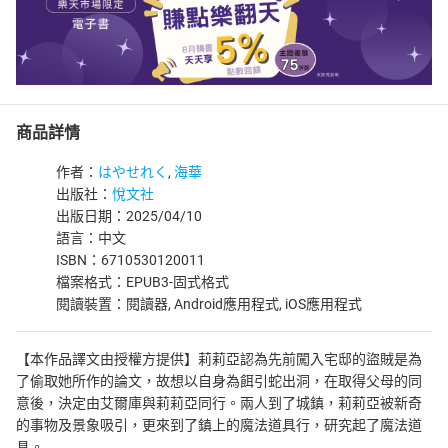
商品詳情
作者：
はやせれく
,
海華
出版社：
悅文社
出版日期：2025/04/10
語言：中文
ISBN：6710530120011
檔案格式：EPUB3-固式格式
閱讀裝置：閱讀器, Android應用程式, iOS應用程式
【本作品譯文由授權方提供】莉莉亞認為先前闖入宅邸的盜賊是為
了偷取她所作的論文，故想以自身為餌引蛇出洞，在取得父母的同
意後，決定由艾爾庫與莉莉亞同行。兩人到了城鎮，莉莉亞被新奇
的事物及景象吸引，更來到了鎮上的魔法道具行，研究起了魔法道
具。