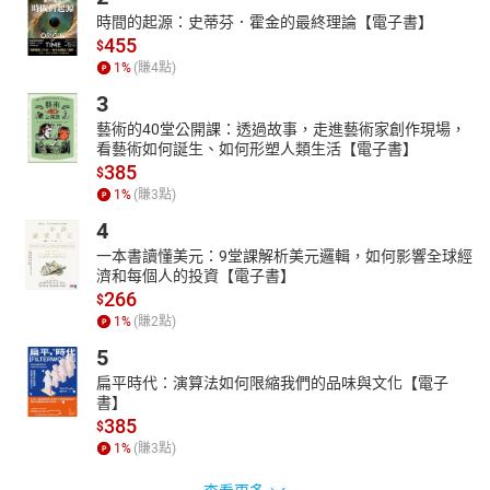
時間的起源：史蒂芬．霍金的最終理論【電子書】
455
$
1
%
(賺
4
點)
3
藝術的40堂公開課：透過故事，走進藝術家創作現場，
看藝術如何誕生、如何形塑人類生活【電子書】
385
$
1
%
(賺
3
點)
4
一本書讀懂美元：9堂課解析美元邏輯，如何影響全球經
濟和每個人的投資【電子書】
266
$
1
%
(賺
2
點)
5
扁平時代：演算法如何限縮我們的品味與文化【電子
書】
385
$
1
%
(賺
3
點)