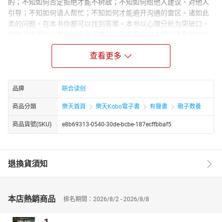
的；不知如何否定拒绝才能不树敌；不知如何给他人建议、对他人
引导；不知如何请人帮忙；不知如何才能避开沟通的雷区。诸如此
类的问题，在本书你都可以找到答案。本书以心理分析为突破口，
把晦涩难懂的心理学概念掰开揉碎，结合现实的人际沟通案例加以
说明，使读者掌握通过了解对方的心理活动建立成功人际关系的一
查看更多
些知识。当然，学会这些知识还不够，“学以致用”才是本书给你的最
真诚的建议。当你在工作和生活中，大胆地尝试它、运用它，你的
沟通能力才能真正得到提高。
品牌
联合读创
商品分類
樂天首頁
樂天Kobo電子書
有聲書
親子教養
商品貨號(SKU)
e8b69313-0540-30de-bcbe-187ecffbbaf5
退換貨須知
本店熱銷商品
排名期間：2026/8/2 - 2026/8/8