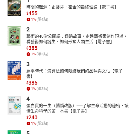
1
時間的起源：史蒂芬．霍金的最終理論【電子書】
455
$
1
%
(賺
4
點)
2
藝術的40堂公開課：透過故事，走進藝術家創作現場，
看藝術如何誕生、如何形塑人類生活【電子書】
385
$
1
%
(賺
3
點)
3
扁平時代：演算法如何限縮我們的品味與文化【電子
書】
385
$
1
%
(賺
3
點)
4
蛋白質的一生（暢銷改版）──了解生命活動的秘密，讀
懂生命科學的第一本書【電子書】
240
$
1
%
(賺
2
點)
5