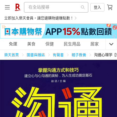
登入
立即加入樂天會員，讓您邊購物邊賺點數！
購物網分類
免運
美食
保健
民生用品
居家
3C
樂天首頁
圖書與雜誌
有聲書
親子教養
沟通心理学【
天天免運
美食蛋糕
養生保健
民生用品
居家生活
3C家電
運動休閒
親子玩具
女裝
男裝
化妝保養
情趣用品