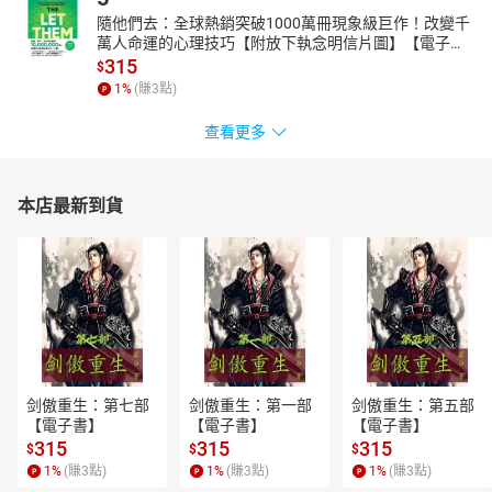
隨他們去：全球熱銷突破1000萬冊現象級巨作！改變千
萬人命運的心理技巧【附放下執念明信片圖】【電子
書】
315
$
1
%
(賺
3
點)
查看更多
本店最新到貨
剑傲重生：第七部
剑傲重生：第一部
剑傲重生：第五部
【電子書】
【電子書】
【電子書】
315
315
315
$
$
$
1
%
(賺
3
點)
1
%
(賺
3
點)
1
%
(賺
3
點)