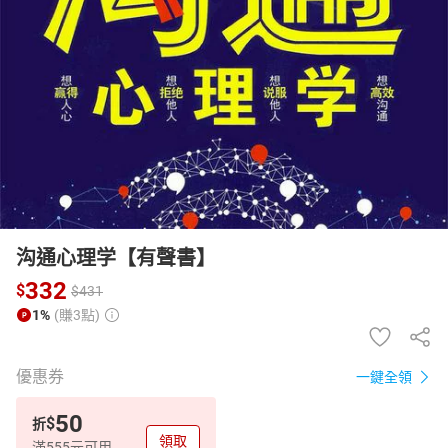
日本購物
電子/紙本書
HOT
沟通心理学【有聲書】
332
$
$
431
1%
(賺3點)
優惠券
一鍵全領
50
$
折
領取
滿555元可用