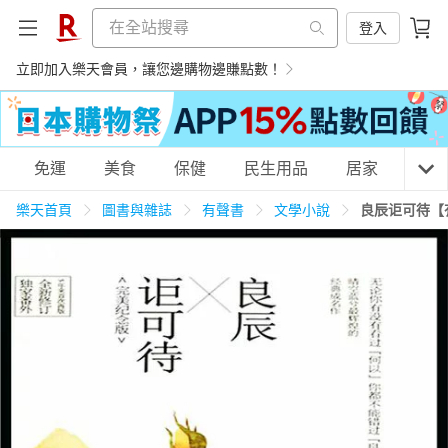
登入
立即加入樂天會員，讓您邊購物邊賺點數！
購物網分類
免運
美食
保健
民生用品
居家
3C
樂天首頁
圖書與雜誌
有聲書
文學小說
良辰讵可待【
天天免運
美食蛋糕
養生保健
民生用品
居家生活
3C家電
運動休閒
親子玩具
女裝
男裝
化妝保養
情趣用品