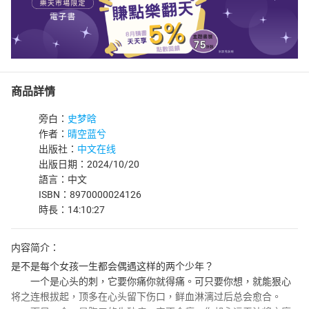
商品詳情
旁白：
史梦晗
作者：
晴空蓝兮
出版社：
中文在线
出版日期：2024/10/20
語言：中文
ISBN：8970000024126
時長：14:10:27
内容简介：
是不是每个女孩一生都会偶遇这样的两个少年？
一个是心头的刺，它要你痛你就得痛。可只要你想，就能狠心
将之连根拔起，顶多在心头留下伤口，鲜血淋漓过后总会愈合。