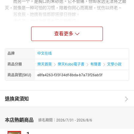
而另一个，是胸口的朱砂痣。它不会痛，你却永远无法将之磨
灭，就像是一种可怕的习惯，陪着你同心而离居，忧伤以终老。
苏良辰，她携有情郎即将择日待嫁。
凌亦风，他成为传媒大亨衣锦荣归。
五年前校内一对人见人羡的爱侣，五年后再见却处处感觉命运
查看更多
的讽刺与挑弄。
原以为一切早成定局。只是当两人再度偶遇时，翻涌的记忆无
力可挡。
也许只是命运的捉弄。他们分离，他们相逢，他们再次相爱。
品牌
中文在线
还有那掩盖在幸福下的——生与死的堑沟……
商品分類
樂天首頁
樂天Kobo電子書
有聲書
文學小說
商品貨號(SKU)
e8fa4263-f35f-34df-8bda-b7a73f26ab5f
退換貨須知
本店熱銷商品
排名期間：2026/7/31 - 2026/8/6