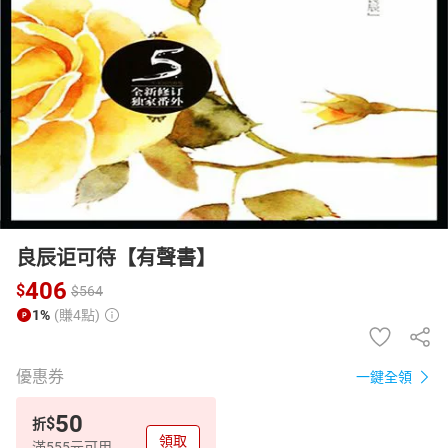
日本購物
電子/紙本書
HOT
良辰讵可待【有聲書】
406
$
$
564
1%
(賺4點)
優惠券
一鍵全領
50
$
折
領取
滿555元可用