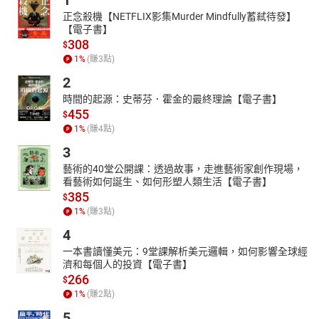
1
正念殺機【NETFLIX影集Murder Mindfully蓄弒待發】
【電子書】
308
$
1
%
(賺
3
點)
2
時間的起源：史蒂芬．霍金的最終理論【電子書】
455
$
1
%
(賺
4
點)
3
藝術的40堂公開課：透過故事，走進藝術家創作現場，
看藝術如何誕生、如何形塑人類生活【電子書】
385
$
1
%
(賺
3
點)
4
一本書讀懂美元：9堂課解析美元邏輯，如何影響全球經
濟和每個人的投資【電子書】
266
$
1
%
(賺
2
點)
5