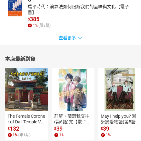
扁平時代：演算法如何限縮我們的品味與文化【電子
書】
385
$
1
%
(賺
3
點)
查看更多
本店最新到貨
The Female Corone
前輩，請跟我交往
May I help you? 漸
r of Dali Temple Vo
(第6話)完【電子
近戀愛物語(第5話)
l.6【有聲書】
書】
【電子書】
132
39
39
$
$
$
1
%
(賺
1
點)
1
%
1
%