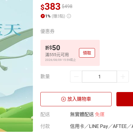
383
$
$
498
1%
(賺3點)
優惠券
50
$
折
領取
滿555元可用
2026/08/09 15:59
截止
數量
放入購物車
配送
無實體配送
免運
付款
信用卡／LINE Pay／AFTEE／