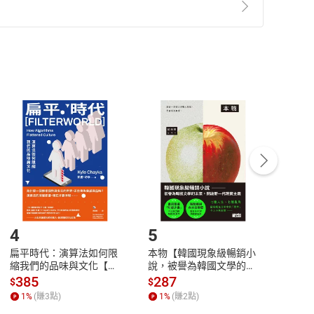
準則
第
2
條第
5
款之規定，「非以有形媒介提供之數位
，不適用消保法第
19
條第
1
項七日內無條件退貨之規
非以有形媒介提供之數位內容，消費者同意若訂購後
付款
方式
完成
訂單
中點選「瀏覽訂單明細」
>
「申請取消訂單
/
退
Payment
Complete
/退貨。
登入帳號，下載書籍後看書
4
5
6
扁平時代：演算法如何限
本物【韓國現象級暢銷小
蛋白
縮我們的品味與文化【電
說，被譽為韓國文學的未
版）─
子書】
來】【電子書】
秘密
385
287
24
$
$
$
一本
1
%
(賺
3
點)
1
%
(賺
2
點)
1
%