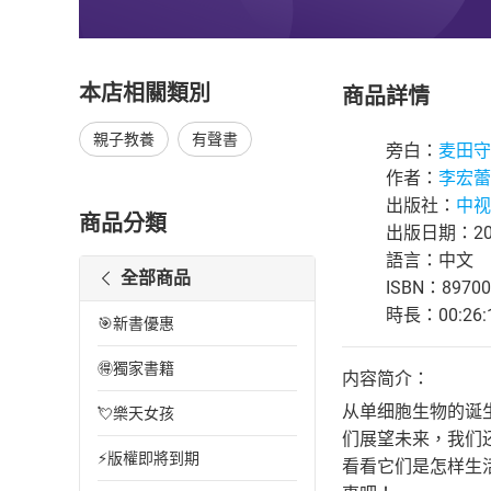
本店相關類別
商品詳情
親子教養
有聲書
旁白：
麦田守
作者：
李宏蕾
出版社：
中视
商品分類
出版日期：202
語言：中文
全部商品
ISBN：89700
時長：00:26:
🎯新書優惠
🉐獨家書籍
内容简介：
从单细胞生物的诞
💘樂天女孩
们展望未来，我们
⚡版權即將到期
看看它们是怎样生