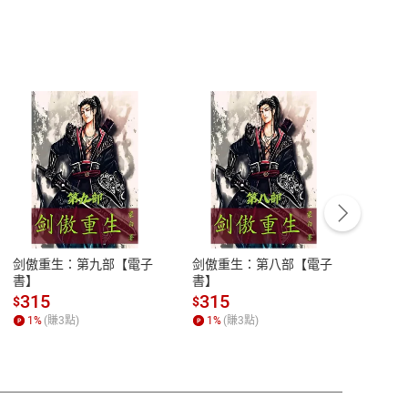
客服資訊
豫期
服務時間：週一到週五 10:00-12:00、
易解
13:00-17:00 (國定假日及例假日休息)
剑傲重生：第九部【電子
剑傲重生：第八部【電子
潜水史
品性
客服電話：0080-1857077
書】
書】
andari
al) Sc
請參
客服信箱：
聯絡店家
315
315
13
$
$
$
r【電
1
%
(賺
3
點)
1
%
(賺
3
點)
1
%