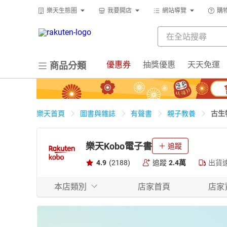
樂天生態圈
我要開店
網站導覽
購
優惠券
抽獎優惠
天天免運
商品分類
古生
樂天首頁
圖書與雜誌
有聲書
親子教養
樂天Kobo電子書
追蹤
4.9
(2188)
追蹤
2.4萬
出貨
本店類別
店家首頁
店家