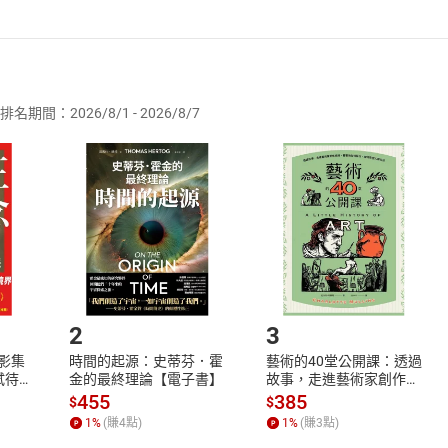
者保護法
第
19
條第
1
項後段
暨
通訊交易解除權合理例外情事適用
供即為完成之線上服務，經消費者事先同意始提供。」 之商品
排名期間：2026/8/1 - 2026/8/7
訂購本店鋪之商品即代表知悉本店鋪所銷售之商品為電子書，屬
取電子書，不得請求退貨退款。
品
放入
購物車
登入
帳號
欲取消訂單或辦理退貨時，請登入樂天市場，並於「我的訂單」
Shopping cart
Login
將依您的申請進行審核，待審核通過後將為您辦理退款事宜。
市場須以整筆訂單為單位進行取消/退貨，恕無法以單支商品取消
如何開始使用？
.選擇閱讀載具
Step2.
2
3
X影集
時間的起源：史蒂芬．霍
藝術的40堂公開課：透過
蓄弒待
金的最終理論【電子書】
故事，走進藝術家創作現
場，看藝術如何誕生、如
455
385
$
$
何形塑人類生活【電子
1
%
(賺
4
點)
1
%
(賺
3
點)
書】