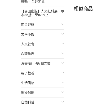
88折，至8/31止
相似商品
【麥田出版】人文社科展，單
本85折，至8/29止
商業理財
文學小說
投資理財
人文社會
經濟/趨勢
歐美文學
心理勵志
財務/金融
日本文學
國際關係
漫畫/輕小說/圖文書
管理/領導
韓國文學
政治
心靈成長/情緒
親子教養
職場工作術
華文文學
社會科學
人際關係
輕小說
生活風格
成功法
經典文學
台灣/中國歷史
兩性關係
奇幻/科幻
教育現場
醫療保健
行銷/廣告
成長/家庭生活小說
日/韓歷史
心理學
愛情故事
兒童文學/故事
飲食/食譜
自然科普
傳記
懸疑/推理小說
其他歷史/史學
職場/社會寫實
兒童科普/學習
健身/美顏
健康/養生