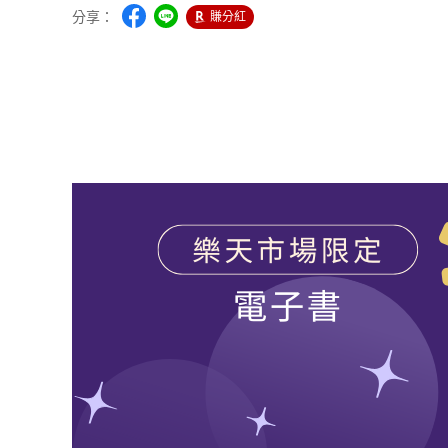
分享：
賺分紅