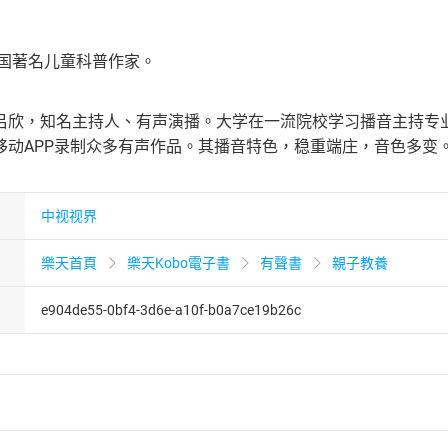
中国著名儿童科普作家。
吕欣，知名主持人、有声演播。大学在一流院校学习播音主持专
移动APP录制众多有声作品。其播音特色，稳重端庄，音色多变
中视视界
樂天首頁
樂天Kobo電子書
有聲書
親子教養
e904de55-0bf4-3d6e-a10f-b0a7ce19b26c