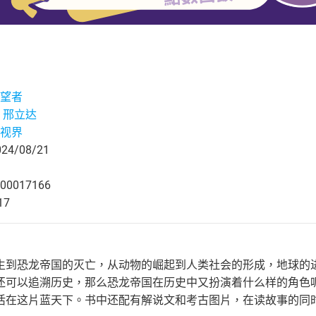
望者
 邢立达
视界
4/08/21
00017166
17
生到恐龙帝国的灭亡，从动物的崛起到人类社会的形成，地球的
还可以追溯历史，那么恐龙帝国在历史中又扮演着什么样的角色
活在这片蓝天下。书中还配有解说文和考古图片，在读故事的同