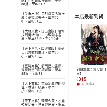
版】》新書延伸書展，單本
88折，至8/31止
【尖端出版】每月漫畫名家推
本店最新到貨
薦：高橋留美子，單本75
折，至8/31止
【大雁文化 x 日出出版】陪你
找到情緒出口，心理勵志書
展，單本85折，至9/10止
【天下生活 x 康健出版】享受
付款方
自己喜歡的生活，單本85
折，至9/15止
ATM轉帳、信用卡
【臺灣商務】解碼歷史書展~
剑傲重生：第七部【
穿梭時空的閱讀冒險，單本
書】
85折，至8/31止
315
$
【天下文化】重新定義你的價
1
%
(賺
3
點)
值，職場升級展，單本88
折，至8/31止
【天下文化】理解今天，才能
預見明天。世界變局展，單本