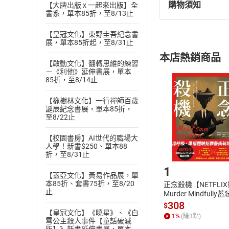
購物須知
【大牌出版 x 一起來出版】全
退換貨規定：
書系，單本85折，至8/13止
(
一
)
依
消費
【皇冠文化】東野圭吾紀念書
內容或一經提
展，單本85折起，至8/31止
購書須知
定。
本店熱銷商品
(
二
)
消費者
【啟動文化】翻轉思維的練習
－《利他》延伸書展，單本
且已下載
/
存
挑選
商
85折，至8/14止
退貨方式：您
Choose
【橡樹林文化】一行禪師百歲
貨」，本店鋪
誕辰紀念書展，單本85折，
請注意，樂天
至8/22止
購書後，
【校園書房】AI世代的職場大
人學！新書$250、單本88
Step1
折，至8/31止
1
【蓋亞文化】黃易作品展，單
本85折、套書75折，至8/20
正念殺機【NETFLI
止
Murder Mindfully
發】【電子書】
308
$
【皇冠文化】《曉星》、《白
1
%
(賺
3
點)
雪公主殺人事件【童話破滅