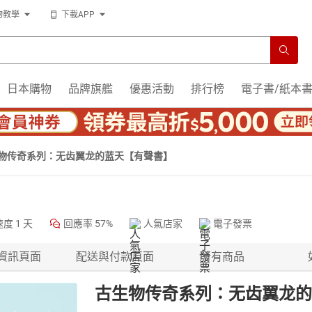
物教學
下載APP
日本購物
品牌旗艦
優惠活動
排行榜
電子書/紙本
物传奇系列：无齿翼龙的蓝天【有聲書】
速度
1 天
回應率
57%
人氣店家
電子發票
資訊頁面
配送與付款頁面
所有商品
古生物传奇系列：无齿翼龙的