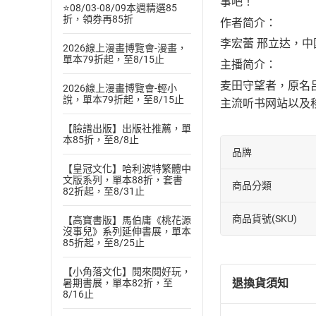
事吧！
⭐08/03-08/09本週精選85
折，領券再85折
作者简介：
李宏蕾 邢立达，
2026線上漫畫博覽會-漫畫，
單本79折起，至8/15止
主播简介：
麦田守望者，原名
2026線上漫畫博覽會-輕小
說，單本79折起，至8/15止
主流听书网站以及
【臉譜出版】出版社推薦，單
本85折，至8/8止
品牌
【皇冠文化】哈利波特繁體中
文版系列，單本88折，套書
商品分類
82折起，至8/31止
商品貨號(SKU)
【高寶書版】馬伯庸《桃花源
沒事兒》系列延伸書展，單本
85折起，至8/25止
【小角落文化】閱來閱好玩，
退換貨須知
暑期書展，單本82折，至
8/16止