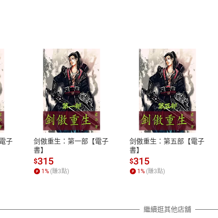
式
退換貨規範
、LINE PAY、AFTEE
本店是否提供消費者保護法七日猶
之權利，遽消費者保護法及通訊交
電子
剑傲重生：第一部【電子
剑傲重生：第五部【電子
除權合理例外情事適用準則，依商
書】
書】
質各有不同規定。詳細退換貨說明
315
315
$
$
照各商品說明。
1
%
(賺
3
點)
1
%
(賺
3
點)
詳細說明
繼續逛其他店舖